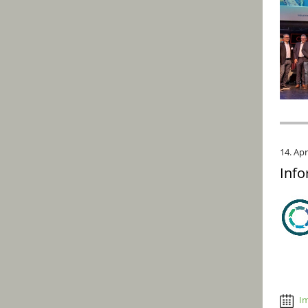
14. Apr
Info
Im