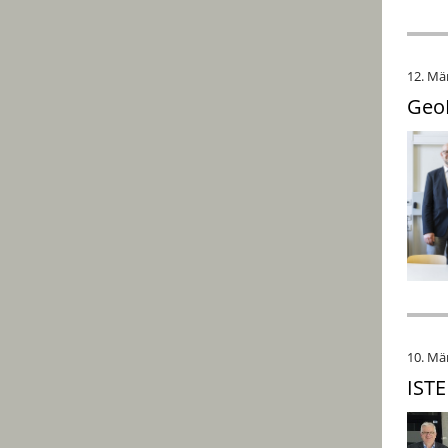
12. Mä
GeoK
10. Mä
ISTE