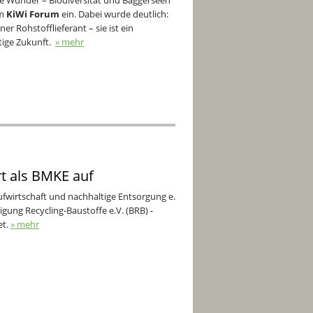
ne Wunder – Biodiversität und Baggerseen
um
KiWi Forum
ein. Dabei wurde deutlich:
ner Rohstofflieferant – sie ist ein
ltige Zukunft.
» mehr
rt als BMKE auf
fwirtschaft und nachhaltige Entsorgung e.
igung Recycling-Baustoffe e.V. (BRB) -
et.
» mehr