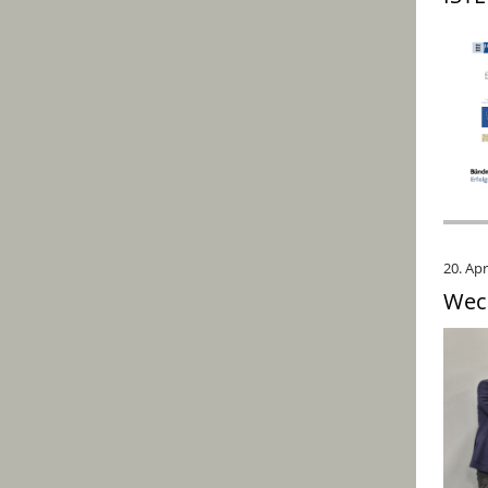
20. Apr
Wech