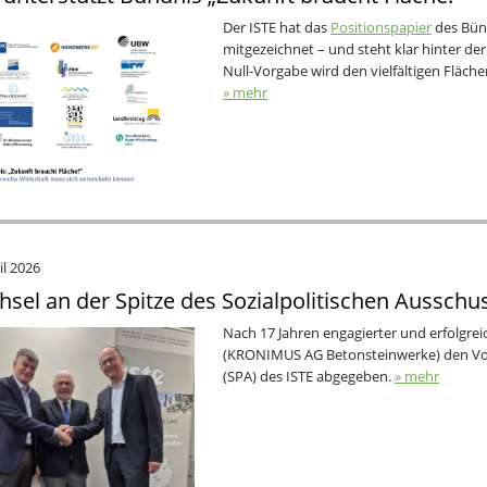
Der ISTE hat das
Positionspapier
des Bünd
mitgezeichnet – und steht klar hinter der
Null-Vorgabe wird den vielfältigen Fläch
» mehr
il 2026
sel an der Spitze des Sozialpolitischen Ausschu
Nach 17 Jahren engagierter und erfolgrei
(KRONIMUS AG Betonsteinwerke) den Vors
(SPA) des ISTE abgegeben.
» mehr