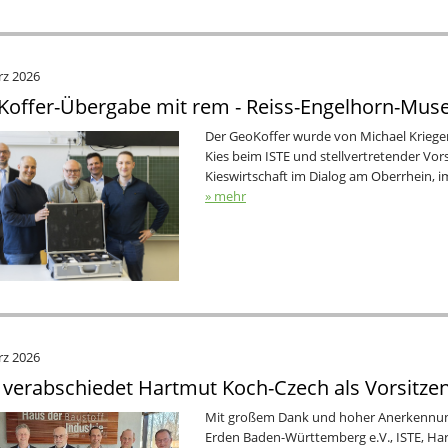
rz 2026
offer-Übergabe mit rem - Reiss-Engelhorn-Mu
Der GeoKoffer wurde von Michael Kriege
Kies beim ISTE und stellvertretender Vors
Kieswirtschaft im Dialog am Oberrhein,
» mehr
rz 2026
 verabschiedet Hartmut Koch-Czech als Vorsitze
Mit großem Dank und hoher Anerkennung
Erden Baden-Württemberg e.V., ISTE, Ha