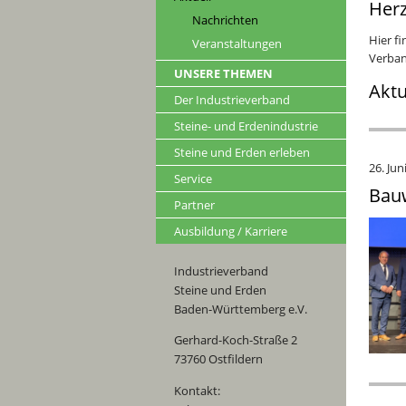
Herz
Nachrichten
Hier f
Veranstaltungen
Verban
UNSERE THEMEN
Aktu
Der Industrieverband
Steine- und Erdenindustrie
Steine und Erden erleben
26. Jun
Service
Bauw
Partner
Ausbildung / Karriere
Industrieverband
Steine und Erden
Baden-Württemberg e.V.
Gerhard-Koch-Straße 2
73760 Ostfildern
Kontakt: