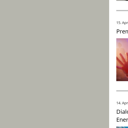
15. Apr
Prem
14. Apr
Dial
Ener