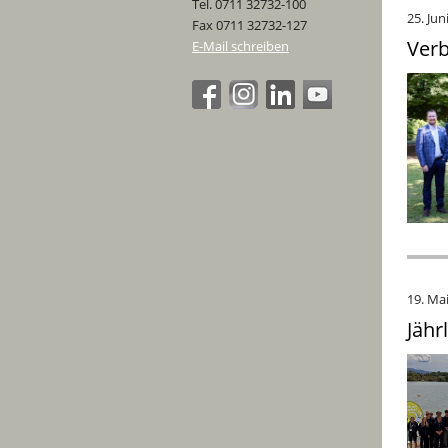
Tel. 0711 32732-100
25. Jun
Fax 0711 32732-127
Verb
E-Mail schreiben
19. Ma
Jähr