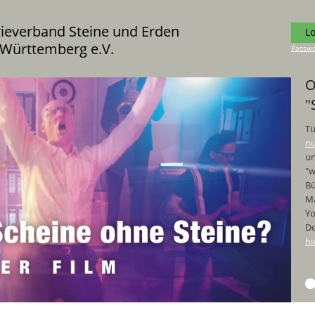
rieverband Steine und Erden
L
Württemberg e.V.
Passwo
O
"
Tü
nu
un
"w
Bü
Ma
Y
De
hi