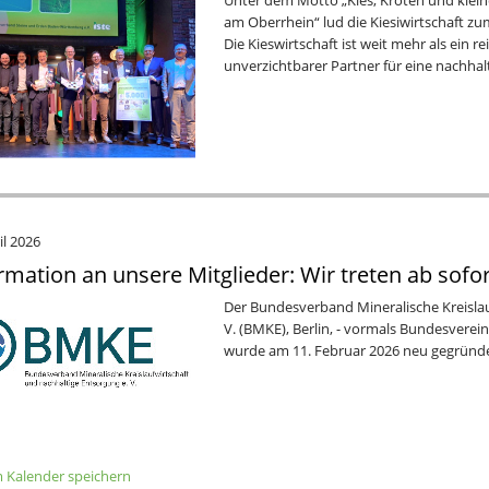
Unter dem Motto „Kies, Kröten und klei
am Oberrhein“ lud die Kiesiwirtschaft z
Die Kieswirtschaft ist weit mehr als ein rei
unverzichtbarer Partner für eine nachha
il 2026
rmation an unsere Mitglieder: Wir treten ab sofo
Der Bundesverband Mineralische Kreislau
V. (BMKE), Berlin, - vormals Bundesverein
wurde am 11. Februar 2026 neu gegründ
 Kalender speichern