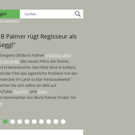
ogin
rt vergessen?
B Palmer rügt Regisseur als
Seggl"
bingens OB Boris Palmer
kritisierte aber
r das Ende
des neuen Films der Steine-
d Erdenindustrie. Den Rest fand er brillant,
eil der Film das eigentliche Problem mit der
rokratie im Land so klar herausarbeitet".
chen Sie sich selbst ein Bild auf
ouTube:
Kurzfilm
und
Doku
n Kommentar von Boris Palmer finden Sie
er