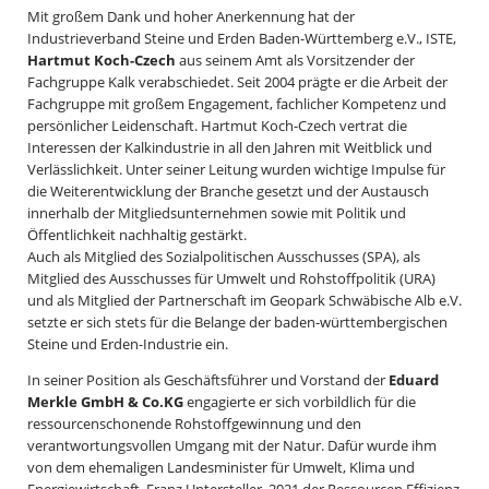
Mit großem Dank und hoher Anerkennung hat der
Industrieverband Steine und Erden Baden-Württemberg e.V., ISTE,
Hartmut Koch-Czech
aus seinem Amt als Vorsitzender der
Fachgruppe Kalk verabschiedet. Seit 2004 prägte er die Arbeit der
Fachgruppe mit großem Engagement, fachlicher Kompetenz und
persönlicher Leidenschaft. Hartmut Koch-Czech vertrat die
Interessen der Kalkindustrie in all den Jahren mit Weitblick und
Verlässlichkeit. Unter seiner Leitung wurden wichtige Impulse für
die Weiterentwicklung der Branche gesetzt und der Austausch
innerhalb der Mitgliedsunternehmen sowie mit Politik und
Öffentlichkeit nachhaltig gestärkt.
Auch als Mitglied des Sozialpolitischen Ausschusses (SPA), als
Mitglied des Ausschusses für Umwelt und Rohstoffpolitik (URA)
und als Mitglied der Partnerschaft im Geopark Schwäbische Alb e.V.
setzte er sich stets für die Belange der baden-württembergischen
Steine und Erden-Industrie ein.
In seiner Position als Geschäftsführer und Vorstand der
Eduard
Merkle GmbH & Co.KG
engagierte er sich vorbildlich für die
ressourcenschonende Rohstoffgewinnung und den
verantwortungsvollen Umgang mit der Natur. Dafür wurde ihm
von dem ehemaligen Landesminister für Umwelt, Klima und