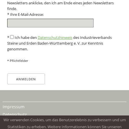
Newsletters anklicke, den ich am Ende eines jeden Newsletters
finde.
* Ihre E-Mail-Adresse:
*
Ich habe den
Datenschutzhinweis
des Industrieverbands
Steine und Erden Baden-Württemberg e. V. zur Kenntnis
genommen.
* Pflichtfelder
Impressum
Datenschutz
Wir verwenden Cookies, um das Benutzerelebnis zu verbessern und um
Statistiken zu erheben. Weitere Informationen können Sie unseren