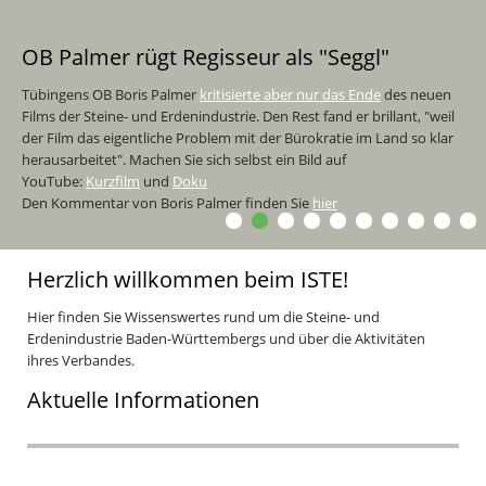
OB Palmer rügt Regisseur als "Seggl"
Tübingens OB Boris Palmer
kritisierte aber nur das Ende
des neuen
Films der Steine- und Erdenindustrie. Den Rest fand er brillant, "weil
der Film das eigentliche Problem mit der Bürokratie im Land so klar
herausarbeitet". Machen Sie sich selbst ein Bild auf
YouTube:
Kurzfilm
und
Doku
Den Kommentar von Boris Palmer finden Sie
hier
Herzlich willkommen beim ISTE!
Hier finden Sie Wissenswertes rund um die Steine- und
Erdenindustrie Baden-Württembergs und über die Aktivitäten
ihres Verbandes.
Aktuelle Informationen