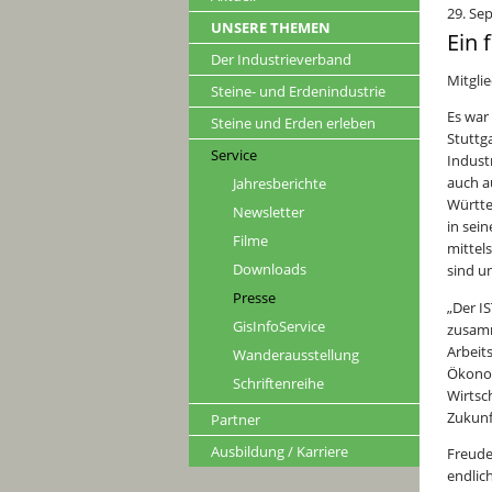
29. Se
UNSERE THEMEN
Ein 
Der Industrieverband
Mitgli
Steine- und Erdenindustrie
Es war
Steine und Erden erleben
Stuttg
Service
Indust
auch a
Jahresberichte
Württe
Newsletter
in sei
Filme
mittel
Downloads
sind u
Presse
„Der I
GisInfoService
zusamm
Arbeit
Wanderausstellung
Ökonom
Schriftenreihe
Wirtsc
Zukunf
Partner
Ausbildung / Karriere
Freude
endlic