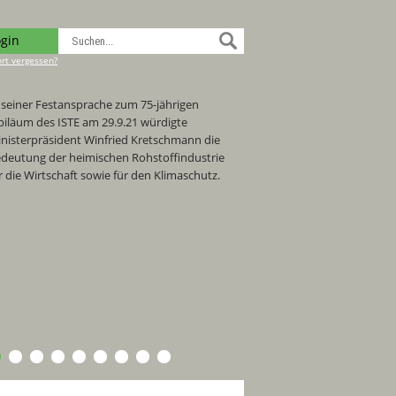
ogin
rt vergessen?
 seiner Festansprache zum 75-jährigen
biläum des ISTE am 29.9.21 würdigte
nisterpräsident Winfried Kretschmann die
deutung der heimischen Rohstoffindustrie
r die Wirtschaft sowie für den Klimaschutz.