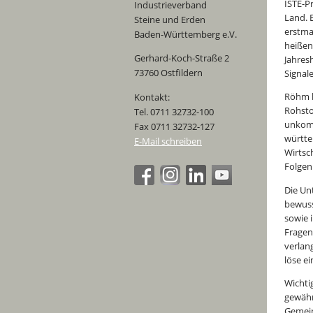
ISTE-P
Industrieverband
Land. 
Steine und Erden
erstma
Baden-Württemberg e.V.
heißen
Gerhard-Koch-Straße 2
Jahres
73760 Ostfildern
Signal
Röhm b
Kontakt:
Rohsto
Tel. 0711 32732-100
unkomp
Fax 0711 32732-127
württe
E-Mail schreiben
Wirtsc
Folgen 
Die Un
bewuss
sowie 
Fragen
verlan
löse e
Wichti
gewähr
Gemein