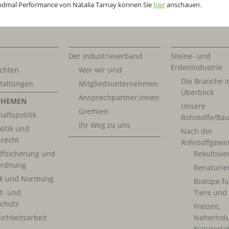
ndmal Performance von Natalia Tarnay können Sie
hier
anschauen.
Der Industrieverband
Steine- und
Erdenindustrie
chten
Wer wir sind
Die Branche 
taltungen
Mitgliedsunternehmen
Überblick
Ansprechpartner:innen
THEMEN
Unsere
Gremien
aftspolitik
Rohstoffe/Bau
Ihr Weg zu uns
litik und
Nach der
srecht
Rohstoffgewi
ffsicherung und
Rekultivi
rdnung
Renaturie
ik und Normung
Biotope fü
t- und
Tiere und
chutz
Freizeit,
ichkeitsarbeit
Naherhol
Naturerle