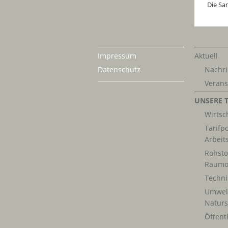
Die Sa
Impressum
Aktuell
Datenschutz
Nachri
Verans
UNSERE 
Wirtsch
Tarifpo
Arbeit
Rohsto
Raumo
Techn
Umwel
Naturs
Öffentl