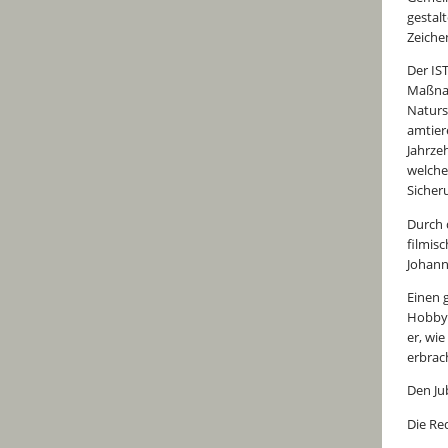
gestal
Zeichen
Der IS
Maßnah
Naturs
amtier
Jahrze
welche
Sicher
Durch d
filmis
Johann
Einen 
Hobbyb
er, wie
erbrac
Den Ju
Die Re