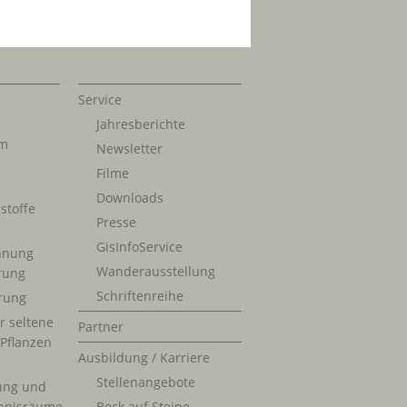
Service
Jahresberichte
im
Newsletter
Filme
Downloads
stoffe
Presse
GisInfoService
nnung
Wanderausstellung
erung
Schriftenreihe
rung
r seltene
Partner
 Pflanzen
Ausbildung / Karriere
Stellenangebote
ung und
bnisräume
Bock auf Steine