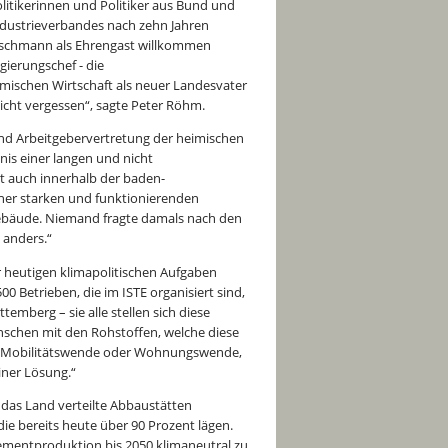
itikerinnen und Politiker aus Bund und
ndustrieverbandes nach zehn Jahren
tschmann als Ehrengast willkommen
gierungschef - die
mischen Wirtschaft als neuer Landesvater
icht vergessen“, sagte Peter Röhm.
 und Arbeitgebervertretung der heimischen
nis einer langen und nicht
t auch innerhalb der baden-
iner starken und funktionierenden
Gebäude. Niemand fragte damals nach den
 anders.“
 heutigen klimapolitischen Aufgaben
Betrieben, die im ISTE organisiert sind,
emberg – sie alle stellen sich diese
enschen mit den Rohstoffen, welche diese
de, Mobilitätswende oder Wohnungswende,
iner Lösung.“
 das Land verteilte Abbaustätten
ie bereits heute über 90 Prozent lägen.
ementproduktion bis 2050 klimaneutral zu