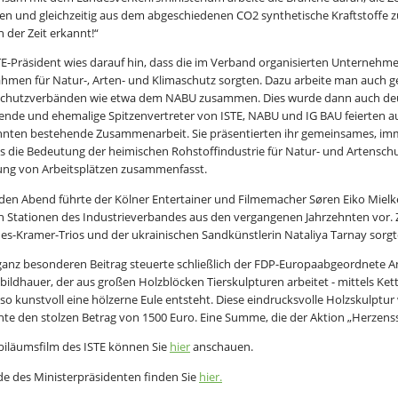
ten und gleichzeitig aus dem abgeschiedenen CO2 synthetische Kraftstoffe z
 der Zeit erkannt!“
TE-Präsident wies darauf hin, dass die im Verband organisierten Unternehmen
men für Natur-, Arten- und Klimaschutz sorgten. Dazu arbeite man auch ge
chutzverbänden wie etwa dem NABU zusammen. Dies wurde dann auch deu
ende und ehemalige Spitzenvertreter von ISTE, NABU und IG BAU feierten auf
hnten bestehende Zusammenarbeit. Sie präsentierten ihr gemeinsames, immer
s die Bedeutung der heimischen Rohstoffindustrie für Natur- und Artenschut
ung von Arbeitsplätzen zusammenfasst.
en Abend führte der Kölner Entertainer und Filmemacher Søren Eiko Mielke – wi
ch Stationen des Industrieverbandes aus den vergangenen Jahrzehnten vor
es-Kramer-Trios und der ukrainischen Sandkünstlerin Nataliya Tarnay sorgte
ganz besonderen Beitrag steuerte schließlich der FDP-Europaabgeordnete Andr
ildhauer, der aus großen Holzblöcken Tierskulpturen arbeitet - mittels Ket
 so kunstvoll eine hölzerne Eule entsteht. Diese eindrucksvolle Holzskulptur
hte den stolzen Betrag von 1500 Euro. Eine Summe, die der Aktion „Herze
biläumsfilm des ISTE können Sie
hier
anschauen.
de des Ministerpräsidenten finden Sie
hier.