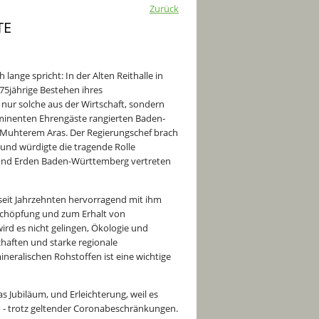
Zurück
TE
ange spricht: In der Alten Reithalle in
75jährige Bestehen ihres
 nur solche aus der Wirtschaft, sondern
rominenten Ehrengäste rangierten Baden-
Muhterem Aras. Der Regierungschef brach
 und würdigte die tragende Rolle
e und Erden Baden-Württemberg vertreten
 seit Jahrzehnten hervorragend mit ihm
tschöpfung und zum Erhalt von
ird es nicht gelingen, Ökologie und
aften und starke regionale
neralischen Rohstoffen ist eine wichtige
s Jubiläum, und Erleichterung, weil es
n - trotz geltender Coronabeschränkungen.