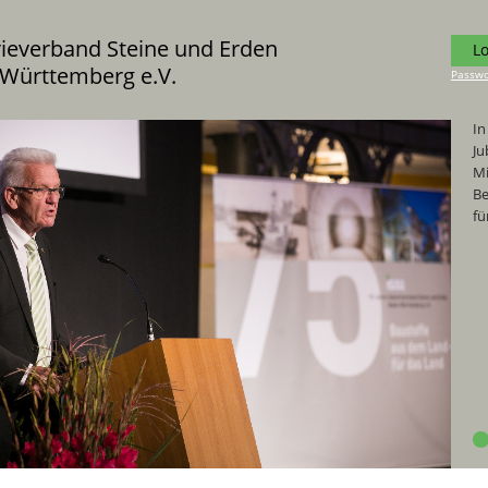
rieverband Steine und Erden
L
Württemberg e.V.
Passwo
In
Ju
Mi
Be
fü