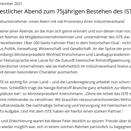
ptember 2021
festlicher Abend zum 75jährigen Bestehen des IS
edsunternehmer: innen feiern mit viel Prominenz ihren Industrieverband
 einer jener Abende, an die man sich gerne erinnert und von denen man noch l
art feierten die Mitgliedsunternehmerinnen und -unternehmer des ISTE das 
rieverbandes. Über 200 Gäste nahmen Platz in dem historischen Oval - nicht
us Politik, Verwaltung, Wissenschaft und Gesellschaft. An der Spitze der p
mbergs Ministerpräsident Winfried Kretschmann und Landtagspräsidentin 
ner Festansprache eine Lanze für die Zukunft heimischer Rohstoffgewinnung
ständischer Unternehmen, wie sie mehrheitlich im Industrieverband Stein
nd dessen besonderen Charakter ausmachen.
STE ist wichtig für unser Land – und die Landesregierung arbeitet nun schon
en. Schließlich trägt die hiesige Rohstoff-Branche ganz erheblich zur Wer
splätzen bei“, so Ministerpräsident Kretschmann. „Ohne die Arbeit des ISTE w
ie miteinander zu versöhnen. Wir brauchen ressourcenschonendes Wirtsch
haftskreisläufe. Die nachhaltige Sicherung und Versorgung mit heimischen mi
ts-Aufgabe. Und mit dem ISTE haben wir hierfür einen starken Partner.“
 und Erleichterung waren bei dieser Feier deutlich zu spüren. Freude über da
h wieder möglich war, sich in einem solchen Rahmen persönlich zu begegne