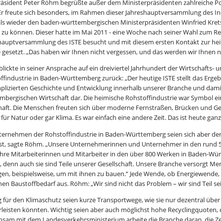
räsident Peter Röhm begrüßte außer dem Ministerpräsidenten zahlreiche Pol
Er freute sich besonders, im Rahmen dieser Jahreshauptversammlung des I
ls wieder den baden-württembergischen Ministerpräsidenten Winfried Kre
 zu können. Dieser hatte im Mai 2011 - eine Woche nach seiner Wahl zum Re
hauptversammlung des ISTE besucht und mit diesem ersten Kontakt zur hei
e gesetzt. „Das haben wir Ihnen nicht vergessen, und das werden wir Ihnen n
lickte in seiner Ansprache auf ein dreiviertel Jahrhundert der Wirtschafts-
ffindustrie in Baden-Württemberg zurück: „Der heutige ISTE stellt das Ergeb
lizierten Geschichte und Entwicklung innerhalb unserer Branche und dami
mbergischen Wirtschaft dar. Die heimische Rohstoffindustrie war Symbol e
haft. Die Menschen freuten sich über moderne Fernstraßen, Brücken und 
für Natur oder gar Klima. Es war einfach eine andere Zeit. Das ist heute ganz
ternehmen der Rohstoffindustrie in Baden-Württemberg seien sich aber der
t, sagte Röhm. „Unsere Unternehmerinnen und Unternehmer in den rund 500 
ihre Mitarbeiterinnen und Mitarbeiter in den über 800 Werken in Baden-Württ
, denn auch sie sind Teile unserer Gesellschaft. Unsere Branche versorgt M
gen, beispielsweise, um mit ihnen zu bauen.“ Jede Wende, ob Energiewen
inen Baustoffbedarf aus. Röhm: „Wir sind nicht das Problem – wir sind Teil se
g für den Klimaschutz seien kurze Transportwege, wie sie nur dezentral über
leisten könnten. Wichtig seien aber auch möglichst hohe Recyclingquoten, d
sam mit dem Landesverkehrsministerium arbeite die Branche daran, die Z