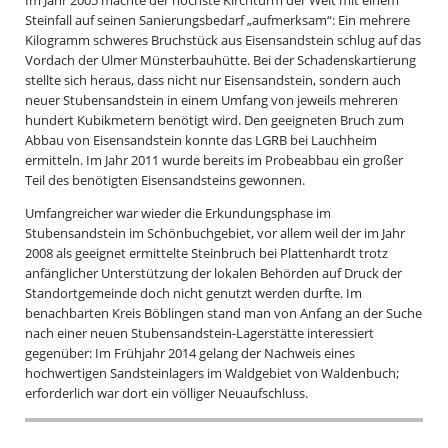
Im Jahr 2005 machte der höchste Kirchturm der Welt mit einem
Steinfall auf seinen Sanierungsbedarf „aufmerksam“: Ein mehrere
Kilogramm schweres Bruchstück aus Eisensandstein schlug auf das
Vordach der Ulmer Münsterbauhütte. Bei der Schadenskartierung
stellte sich heraus, dass nicht nur Eisensandstein, sondern auch
neuer Stubensandstein in einem Umfang von jeweils mehreren
hundert Kubikmetern benötigt wird. Den geeigneten Bruch zum
Abbau von Eisensandstein konnte das LGRB bei Lauchheim
ermitteln. Im Jahr 2011 wurde bereits im Probeabbau ein großer
Teil des benötigten Eisensandsteins gewonnen.
Umfangreicher war wieder die Erkundungsphase im
Stubensandstein im Schönbuchgebiet, vor allem weil der im Jahr
2008 als geeignet ermittelte Steinbruch bei Plattenhardt trotz
anfänglicher Unterstützung der lokalen Behörden auf Druck der
Standortgemeinde doch nicht genutzt werden durfte. Im
benachbarten Kreis Böblingen stand man von Anfang an der Suche
nach einer neuen Stubensandstein-Lagerstätte interessiert
gegenüber: Im Frühjahr 2014 gelang der Nachweis eines
hochwertigen Sandsteinlagers im Waldgebiet von Waldenbuch;
erforderlich war dort ein völliger Neuaufschluss.