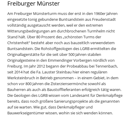
Freiburger Münster
Am Freiburger Münsterturm muss der erst in den 1960er Jahren
eingesetzte tonig gebundene Buntsandstein aus Freudenstadt
vollständig ausgetauscht werden, weil er den extremen
Witterungsbedingungen am durchbrochenen Turmhelm nicht
Stand hält. Über 80 Prozent des „schönsten Turms der
Christenheit“ besteht aber noch aus bauzeitlich verwendetem
Buntsandstein. Die Rohstoffgeologen des LGRB ermittelten die
Originallagerstätte für die seit über 500 Jahren stabilen
Originalgesteine in den Emmendinger Vorbergen nördlich von
Freiburg. Im Jahr 2012 begann der Probeabbau bei Tennenbach,
seit 2014 hat die Fa. Lauster Steinbau hier einen regulären
Werksteinbruch in Betrieb genommen – in einem Gebiet, in dem
schon vor 800 Jahren die Zisterziensermönche sowohl als
Bauherren als auch als Baustofflieferanten erfolgreich tätig waren.
Die Geologen des LGRB wissen vom Landesamt für Denkmalpflege
bereits, dass noch größere Sanierungsprojekte als die genannten
auf sie warten. Wie gut, dass Denkmalpfleger und
Bauwerkseigentümer wissen, wohin sie sich wenden können.