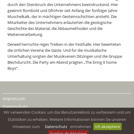
durch den Steinbruch des Unternehmens beeindruckend. Hier
gewinnt Rombold und Gfröhrer seit Anfang der fünfziger Jahre
Muschelkalk, der in mächtigen Gesteinsschichten ansteht. Die
Mitarbeiter des Unternehmens erläuterten die geologische
Geschichte des Material, die Abbaumethoden und die
Weiterverarbeitung.
Derweil herrschte reges Treiben in der Festhalle. Hier bewirteten
die örtlichen Vereine die Gäste. Und für die musikalische
Unterhaltung sorgten der Musikverein Ditzingen und die Gruppe
Blechdurscht. Die Party am Abend prägten „The bring it home
Boys“.
Impressum
Datenschutz
Wir verwenden Cookies, um das Benutzerelebnis zu verbessern und um
Statistiken zu erheben. Weitere Informationen können Sie unseren
Hinweisen zum
Datenschutz
entnehmen
Ich akzeptiere
Cookies deaktivieren