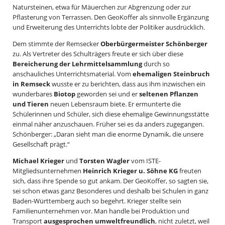
Natursteinen, etwa für Mäuerchen zur Abgrenzung oder zur
Pflasterung von Terrassen. Den GeoKoffer als sinnvolle Ergänzung
und Erweiterung des Unterrichts lobte der Politiker ausdrücklich.
Dem stimmte der Remsecker
Oberbürgermeister Schönberger
zu. Als Vertreter des Schulträgers freute er sich über diese
Bereicherung der Lehrmittelsammlung
durch so
anschauliches Unterrichtsmaterial. Vom
ehemaligen Steinbruch
in Remseck
wusste er zu berichten, dass aus ihm inzwischen ein
wunderbares
Biotop
geworden sei und er
seltenen Pflanzen
und Tieren
neuen Lebensraum biete. Er ermunterte die
Schülerinnen und Schüler, sich diese ehemalige Gewinnungsstätte
einmal näher anzuschauen. Früher sei es da anders zugegangen.
Schönberger: „Daran sieht man die enorme Dynamik, die unsere
Gesellschaft prägt.“
Michael Krieger
und
Torsten Wagler
vom ISTE-
Mitgliedsunternehmen
Heinrich Krieger u. Söhne KG
freuten
sich, dass ihre Spende so gut ankam. Der GeoKoffer, so sagten sie,
sei schon etwas ganz Besonderes und deshalb bei Schulen in ganz
Baden-Württemberg auch so begehrt. Krieger stellte sein
Familienunternehmen vor. Man handle bei Produktion und
Transport
ausgesprochen umweltfreundlich
, nicht zuletzt, weil