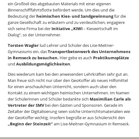
ein Großteil des abgebauten Materials mit einer eigenen
Binnenschifffahrtsflotte befördert werde. Um dies und die
Bedeutung der
heimischen Kies- und Sandgewinnung
für die
ganze Gesellschaft zu erläutern und zu verdeutlichen, engagiere
sich seine Firma bei der
Initiative „KIWI
– Kieswirtschaft im
Dialog“, so der Unternehmer.
Torsten Wagler
lud Lehrer und Schüler des Lise-Meitner-
Gymnasiums ein, das
Transportbetonwerk des Unternehmens
in Remseck zu besuchen.
Hier gebe es auch
Praktikumsplätze
und
Ausbildungsmöglichkeiten
.
Dies wiederum kam bei den anwesenden Lehrkräften sehr gut an.
Man freue sich nicht nur über den GeoKoffer als neues Hilfsmittel
für einen anschaulichen Unterricht, sondern auch über den
Kontakt zu einem wichtigen heimischen Unternehmen. Im Namen
der Schülerinnen und Schüler bedankte sich
Maximilian Carle als
Vertreter der SMV
bei den Gästen und Sponsoren. Gerade im
Zeitalter der Digitalisierung seien solche Unterrichtsmaterialien wie
der GeoKoffer wichtig. Insofern begrüße er aus Schülersicht den
„Beginn der Steinzeit“
am Lise-Meitner-Gymnasium in Remseck.