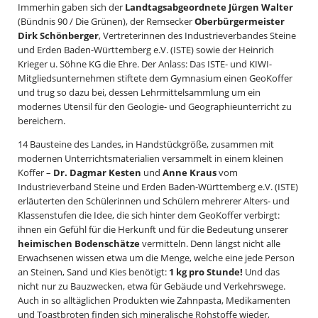
Immerhin gaben sich der
Landtagsabgeordnete Jürgen Walter
(Bündnis 90 / Die Grünen), der Remsecker
Oberbürgermeister
Dirk Schönberger
, Vertreterinnen des Industrieverbandes Steine
und Erden Baden-Württemberg e.V. (ISTE) sowie der Heinrich
Krieger u. Söhne KG die Ehre. Der Anlass: Das ISTE- und KIWI-
Mitgliedsunternehmen stiftete dem Gymnasium einen GeoKoffer
und trug so dazu bei, dessen Lehrmittelsammlung um ein
modernes Utensil für den Geologie- und Geographieunterricht zu
bereichern.
14 Bausteine des Landes, in Handstückgröße, zusammen mit
modernen Unterrichtsmaterialien versammelt in einem kleinen
Koffer –
Dr. Dagmar Kesten
und
Anne Kraus
vom
Industrieverband Steine und Erden Baden-Württemberg e.V. (ISTE)
erläuterten den Schülerinnen und Schülern mehrerer Alters- und
Klassenstufen die Idee, die sich hinter dem GeoKoffer verbirgt:
ihnen ein Gefühl für die Herkunft und für die Bedeutung unserer
heimischen Bodenschätze
vermitteln. Denn längst nicht alle
Erwachsenen wissen etwa um die Menge, welche eine jede Person
an Steinen, Sand und Kies benötigt:
1 kg pro Stunde!
Und das
nicht nur zu Bauzwecken, etwa für Gebäude und Verkehrswege.
Auch in so alltäglichen Produkten wie Zahnpasta, Medikamenten
und Toastbroten finden sich mineralische Rohstoffe wieder,