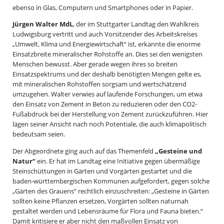
ebenso in Glas, Computern und Smartphones oder in Papier.
Jürgen Walter MdL
, der im Stuttgarter Landtag den Wahlkreis
Ludwigsburg vertritt und auch Vorsitzender des Arbeitskreises
„Umwelt, Klima und Energiewirtschaft“ ist, erkannte die enorme
Einsatzbreite mineralischer Rohstoffe an. Dies sei den wenigsten
Menschen bewusst. Aber gerade wegen ihres so breiten
Einsatzspektrums und der deshalb benötigten Mengen gelte es,
mit mineralischen Rohstoffen sorgsam und wertschätzend
umzugehen. Walter verwies auf laufende Forschungen, um etwa
den Einsatz von Zement in Beton zu reduzieren oder den CO2-
Fußabdruck bei der Herstellung von Zement zurückzuführen. Hier
lägen seiner Ansicht nach noch Potentiale, die auch klimapolitisch
bedeutsam seien.
Der Abgeordnete ging auch auf das Themenfeld
„Gesteine und
Natur“
ein. Er hat im Landtag eine Initiative gegen übermäßige
Steinschüttungen in Gärten und Vorgärten gestartet und die
baden-württembergischen Kommunen aufgefordert, gegen solche
„Gärten des Grauens“ rechtlich einzuschreiten: „Gesteine in Gärten
sollten keine Pflanzen ersetzen, Vorgärten sollten naturnah
gestaltet werden und Lebensräume für Flora und Fauna bieten.“
Damit kritisiere er aber nicht den maßvollen Einsatz von