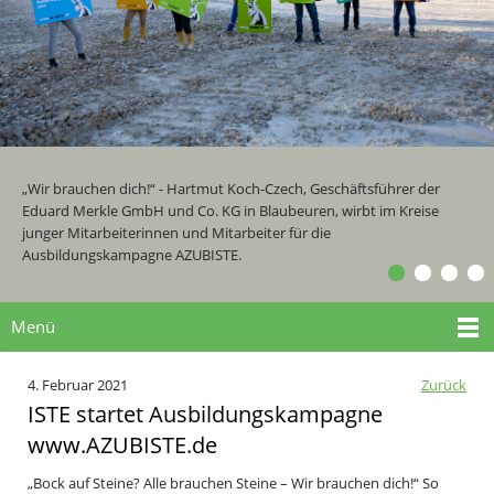
„Wir brauchen dich!“ - Hartmut Koch-Czech, Geschäftsführer der
Eduard Merkle GmbH und Co. KG in Blaubeuren, wirbt im Kreise
junger Mitarbeiterinnen und Mitarbeiter für die
Ausbildungskampagne AZUBISTE.
Menü
4. Februar 2021
Zurück
ISTE startet Ausbildungskampagne
www.AZUBISTE.de
„Bock auf Steine? Alle brauchen Steine – Wir brauchen dich!“ So