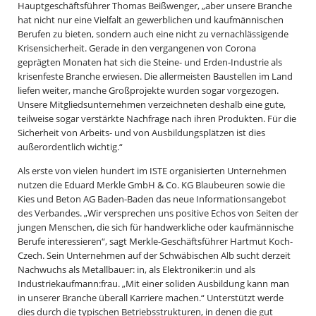
Hauptgeschäftsführer Thomas Beißwenger, „aber unsere Branche
hat nicht nur eine Vielfalt an gewerblichen und kaufmännischen
Berufen zu bieten, sondern auch eine nicht zu vernachlässigende
Krisensicherheit. Gerade in den vergangenen von Corona
geprägten Monaten hat sich die Steine- und Erden-Industrie als
krisenfeste Branche erwiesen. Die allermeisten Baustellen im Land
liefen weiter, manche Großprojekte wurden sogar vorgezogen.
Unsere Mitgliedsunternehmen verzeichneten deshalb eine gute,
teilweise sogar verstärkte Nachfrage nach ihren Produkten. Für die
Sicherheit von Arbeits- und von Ausbildungsplätzen ist dies
außerordentlich wichtig.“
Als erste von vielen hundert im ISTE organisierten Unternehmen
nutzen die Eduard Merkle GmbH & Co. KG Blaubeuren sowie die
Kies und Beton AG Baden-Baden das neue Informationsangebot
des Verbandes. „Wir versprechen uns positive Echos von Seiten der
jungen Menschen, die sich für handwerkliche oder kaufmännische
Berufe interessieren“, sagt Merkle-Geschäftsführer Hartmut Koch-
Czech. Sein Unternehmen auf der Schwäbischen Alb sucht derzeit
Nachwuchs als Metallbauer: in, als Elektroniker:in und als
Industriekaufmann:frau. „Mit einer soliden Ausbildung kann man
in unserer Branche überall Karriere machen.“ Unterstützt werde
dies durch die typischen Betriebsstrukturen, in denen die gut