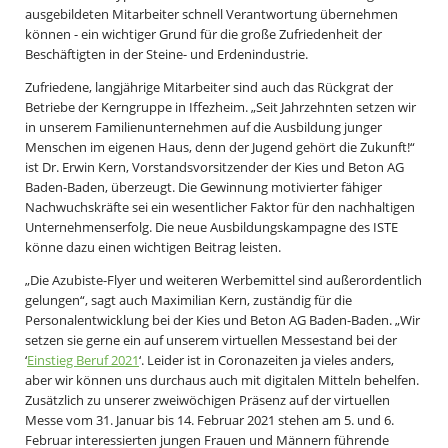
ausgebildeten Mitarbeiter schnell Verantwortung übernehmen
können - ein wichtiger Grund für die große Zufriedenheit der
Beschäftigten in der Steine- und Erdenindustrie.
Zufriedene, langjährige Mitarbeiter sind auch das Rückgrat der
Betriebe der Kerngruppe in Iffezheim. „Seit Jahrzehnten setzen wir
in unserem Familienunternehmen auf die Ausbildung junger
Menschen im eigenen Haus, denn der Jugend gehört die Zukunft!“
ist Dr. Erwin Kern, Vorstandsvorsitzender der Kies und Beton AG
Baden-Baden, überzeugt. Die Gewinnung motivierter fähiger
Nachwuchskräfte sei ein wesentlicher Faktor für den nachhaltigen
Unternehmenserfolg. Die neue Ausbildungskampagne des ISTE
könne dazu einen wichtigen Beitrag leisten.
„Die Azubiste-Flyer und weiteren Werbemittel sind außerordentlich
gelungen“, sagt auch Maximilian Kern, zuständig für die
Personalentwicklung bei der Kies und Beton AG Baden-Baden. „Wir
setzen sie gerne ein auf unserem virtuellen Messestand bei der
‘
Einstieg Beruf 2021
‘. Leider ist in Coronazeiten ja vieles anders,
aber wir können uns durchaus auch mit digitalen Mitteln behelfen.
Zusätzlich zu unserer zweiwöchigen Präsenz auf der virtuellen
Messe vom 31. Januar bis 14. Februar 2021 stehen am 5. und 6.
Februar interessierten jungen Frauen und Männern führende