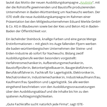
lautet das Motto der neuen Ausbildungskampagne „
Azubiste
“, mit
der die Rohstoffe gewinnenden und Baustoffe produzierenden
Unternehmen in Baden-Württemberg um Nachwuchs werben. Der
ISTE stellt die neue Ausbildungskampagne im Rahmen einer
Präsentation bei den Mitlgiedsunternehmen Eduard Merkle GmbH
& Co. KG in Blaubeuren sowie bei der Kies und Beton AG in Baden-
Baden der Öffentlichkeit vor.
Ein lächelnder Steinbock, knallige Farben und eine ganze Menge
Erstinformationen – mit gleich ins Auge fallenden Flyern werben
die baden-württembergischen Unternehmen der Steine- und
Erden-Industrie ab sofort für Nachwuchs. Bislang zwölf
Ausbildungsberufe werden besonders vorgestellt:
Verfahrensmechaniker:in, Aufbereitungsmechaniker:in,
Baustoffprüfer:in, Betontertigteilbauer:in, Baugeräteführer:in,
Berufskraftfahrer:in, Fachkraft für Lagerlogistik, Elektroniker:in,
Mechatroniker:in, Industriemechaniker:in, Industriekaufmann:frau,
Kaufmann:frau Spedition und Lagerlogistik. Sie alle werden
eingehend beschrieben: von den Ausbildungsvoraussetzungen
über den Ausbildungsablauf und die Inhalte bis hin zu den
späteren Aufstiegsmöglichkeiten.
„Gute Fachkräfte sucht natürlich jede Firma“, sagt ISTE-