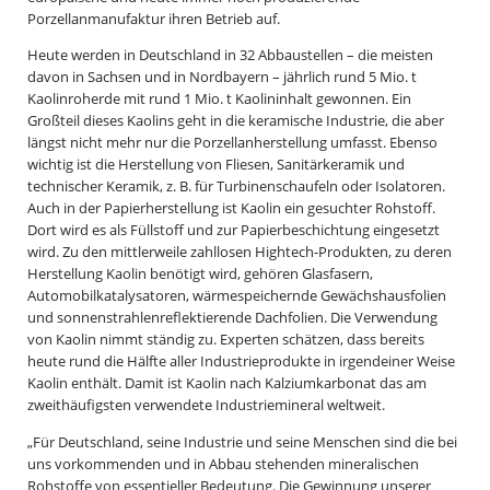
Porzellanmanufaktur ihren Betrieb auf.
Heute werden in Deutschland in 32 Abbaustellen – die meisten
davon in Sachsen und in Nordbayern – jährlich rund 5 Mio. t
Kaolinroherde mit rund 1 Mio. t Kaolininhalt gewonnen. Ein
Großteil dieses Kaolins geht in die keramische Industrie, die aber
längst nicht mehr nur die Porzellanherstellung umfasst. Ebenso
wichtig ist die Herstellung von Fliesen, Sanitärkeramik und
technischer Keramik, z. B. für Turbinenschaufeln oder Isolatoren.
Auch in der Papierherstellung ist Kaolin ein gesuchter Rohstoff.
Dort wird es als Füllstoff und zur Papierbeschichtung eingesetzt
wird. Zu den mittlerweile zahllosen Hightech-Produkten, zu deren
Herstellung Kaolin benötigt wird, gehören Glasfasern,
Automobilkatalysatoren, wärmespeichernde Gewächshausfolien
und sonnenstrahlenreflektierende Dachfolien. Die Verwendung
von Kaolin nimmt ständig zu. Experten schätzen, dass bereits
heute rund die Hälfte aller Industrieprodukte in irgendeiner Weise
Kaolin enthält. Damit ist Kaolin nach Kalziumkarbonat das am
zweithäufigsten verwendete Industriemineral weltweit.
„Für Deutschland, seine Industrie und seine Menschen sind die bei
uns vorkommenden und in Abbau stehenden mineralischen
Rohstoffe von essentieller Bedeutung. Die Gewinnung unserer