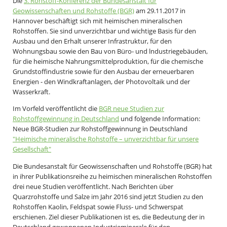
Die
3. Rohstoff-Konferenz der Bundesanstalt für
Geowissenschaften und Rohstoffe (BGR)
am 29.11.2017 in
Hannover beschäftigt sich mit heimischen mineralischen
Rohstoffen. Sie sind unverzichtbar und wichtige Basis für den
Ausbau und den Erhalt unserer Infrastruktur, für den
Wohnungsbau sowie den Bau von Büro- und lndustriegebäuden,
für die heimische Nahrungsmittelproduktion, für die chemische
Grundstoffindustrie sowie für den Ausbau der erneuerbaren
Energien - den Windkraftanlagen, der Photovoltaik und der
Wasserkraft.
Im Vorfeld veröffentlicht die
BGR neue Studien zur
Rohstoffgewinnung in Deutschland
und folgende Information:
Neue BGR-Studien zur Rohstoffgewinnung in Deutschland
"Heimische mineralische Rohstoffe – unverzichtbar für unsere
Gesellschaft"
Die Bundesanstalt für Geowissenschaften und Rohstoffe (BGR) hat
in ihrer Publikationsreihe zu heimischen mineralischen Rohstoffen
drei neue Studien veröffentlicht. Nach Berichten über
Quarzrohstoffe und Salze im Jahr 2016 sind jetzt Studien zu den
Rohstoffen Kaolin, Feldspat sowie Fluss- und Schwerspat
erschienen. Ziel dieser Publikationen ist es, die Bedeutung der in
Deutschland gewonnenen Industrieminerale für den