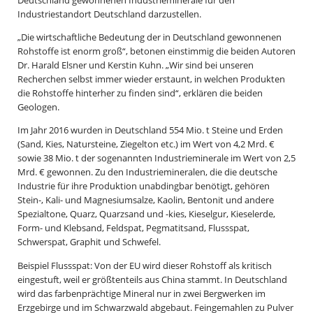
Industriestandort Deutschland darzustellen.
„Die wirtschaftliche Bedeutung der in Deutschland gewonnenen
Rohstoffe ist enorm groß“, betonen einstimmig die beiden Autoren
Dr. Harald Elsner und Kerstin Kuhn. „Wir sind bei unseren
Recherchen selbst immer wieder erstaunt, in welchen Produkten
die Rohstoffe hinterher zu finden sind“, erklären die beiden
Geologen.
Im Jahr 2016 wurden in Deutschland 554 Mio. t Steine und Erden
(Sand, Kies, Natursteine, Ziegelton etc.) im Wert von 4,2 Mrd. €
sowie 38 Mio. t der sogenannten Industrieminerale im Wert von 2,5
Mrd. € gewonnen. Zu den Industriemineralen, die die deutsche
Industrie für ihre Produktion unabdingbar benötigt, gehören
Stein-, Kali- und Magnesiumsalze, Kaolin, Bentonit und andere
Spezialtone, Quarz, Quarzsand und -kies, Kieselgur, Kieselerde,
Form- und Klebsand, Feldspat, Pegmatitsand, Flussspat,
Schwerspat, Graphit und Schwefel.
Beispiel Flussspat: Von der EU wird dieser Rohstoff als kritisch
eingestuft, weil er größtenteils aus China stammt. In Deutschland
wird das farbenprächtige Mineral nur in zwei Bergwerken im
Erzgebirge und im Schwarzwald abgebaut. Feingemahlen zu Pulver