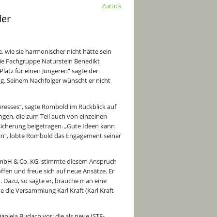
Zurück
der
, wie sie harmonischer nicht hätte sein
ie Fachgruppe Naturstein Benedikt
latz für einen Jüngeren“ sagte der
og. Seinem Nachfolger wünscht er nicht
eresses“, sagte Rombold im Rückblick auf
gen, die zum Teil auch von einzelnen
ssicherung beigetragen. „Gute Ideen kann
hen“, lobte Rombold das Engagement seiner
 GmbH & Co. KG, stimmte diesem Anspruch
fen und freue sich auf neue Ansätze. Er
. Dazu, so sagte er, brauche man eine
e die Versammlung Karl Kraft (Karl Kraft
aniela Budach vor, die als neue ISTE-