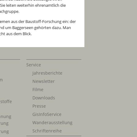
Sie leiten weiterhin ehrenamtlich die
achgruppe.
hemen aus der Baustoff-Forschung ein: der
rund um Baggerseen gehörten dazu. Man
ht aus dem Blick.
Service
Jahresberichte
im
Newsletter
Filme
Downloads
stoffe
Presse
GisInfoService
nnung
Wanderausstellung
erung
Schriftenreihe
rung