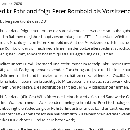
ptember 2020
dikt Fahrland folgt Peter Rombold als Vorsitzen
abübergabe krönte das „DU“
kt Fahrland folgt Peter Rombold als Vorsitzender. Es war eine Amtsübergabe
: Im Rahmen der Jahreshauptversammlung des ISTE in Filderstadt wählte d
nd als Nachfolger von Peter Rombold ins Amt des Vorsitzenden. „Ich mache P
ige Rombold, der sich nach neun Jahren an der Spitze altersbedingt zurückz
nen guten Start, sondern bot ihm quasi zur Begrüßung das „Du“ an.
ualität unserer Produkte stand und steht immer im Mittelpunkt unseres Int
Tätigkeit als Fachgruppenvorsitzender. Forschungsprojekte und Untersuchun
edsfirmen initiiert und finanziert wurden, hätten entscheidend zur Qualität
leine haben, aber man braucht gute Mitarbeiter, um sie auch zu verwirklic
innen und Kollegen. Die Fachgruppe zählt aktuell 92 Mitgliedsunternehmen.
kt Fahrland (40), Geschäftsführer der Heinrich Mertz Kies und Sandwerke
einer Wahl zum neuen Vorsitzenden uneingeschränkt zu. Er sei technologieof
 unbedingt die Bedeutung der Rohstoffindustrie für das Land unterstreichen
 Mannschaft - ehrenamtlich wie hauptamtlich. Zu seinem Stellvertreter wählt
erke OHG Schotter- und Mineralbetonwerk).
tivitäten der Fachgruppe im Laufe des vergangenen Geschäftsjahres stellte D