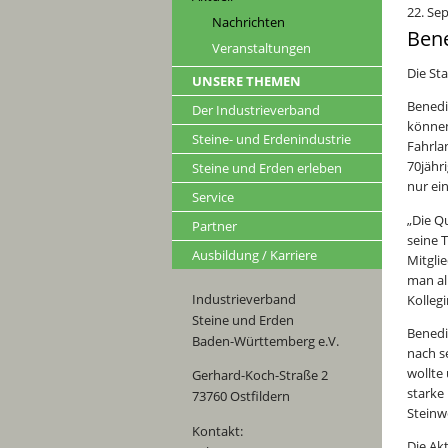
22. Se
Nachrichten
Bene
Veranstaltungen
Die St
UNSERE THEMEN
Benedi
Der Industrieverband
können
Steine- und Erdenindustrie
Fahrla
70jähr
Steine und Erden erleben
nur ei
Service
„Die Q
Partner
seine 
Ausbildung / Karriere
Mitgli
man al
Industrieverband
Kolleg
Steine und Erden
Benedi
Baden-Württemberg e.V.
nach s
wollte
Gerhard-Koch-Straße 2
starke
73760 Ostfildern
Steinw
Kontakt:
Die Ak