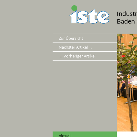
Indust
Baden-
Zur Übersicht
Nächster Artikel →
← Vorheriger Artikel
Aktuell