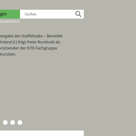
ogin
rt vergessen?
ergabe des Staffelstabs – Benedikt
hrland (l.) folgt Peter Rombold als
rsitzender der ISTE-Fachgruppe
turstein.