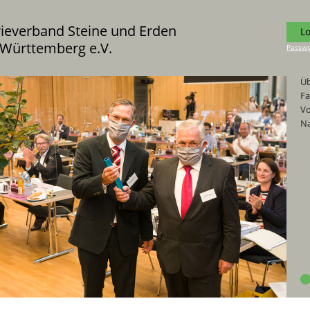
rieverband Steine und Erden
L
Württemberg e.V.
Passwo
Üb
Fa
Vo
Na