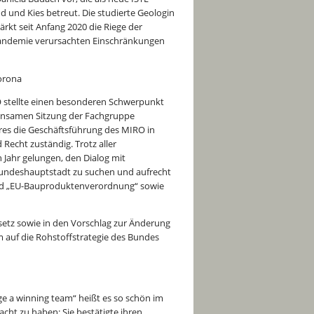
 und Kies betreut. Die studierte Geologin
rkt seit Anfang 2020 die Riege der
-Pandemie verursachten Einschränkungen
orona
 stellte einen besonderen Schwerpunkt
meinsamen Sitzung der Fachgruppe
ahres die Geschäftsführung des MIRO in
Recht zuständig. Trotz aller
Jahr gelungen, den Dialog mit
 Bundeshauptstadt zu suchen und aufrecht
t“ und „EU-Bauproduktenverordnung“ sowie
setz sowie in den Vorschlag zur Änderung
m auf die Rohstoffstrategie des Bundes
ge a winning team“ heißt es so schön im
cht zu haben: Sie bestätigte ihren