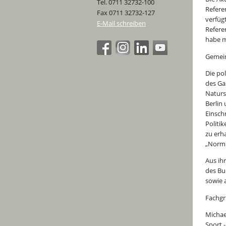
Tel. 0711 32732-100
Refere
Fax 0711 32732-127
verfüg
E-Mail schreiben
Refere
habe m
Gemein
Die po
des Ga
Naturs
Berlin
Einsch
Politi
zu erh
„Normu
Aus ih
des Bu
sowie 
Fachgr
Michae
Sport 