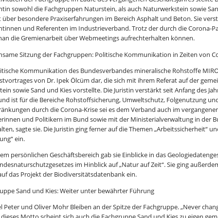
ntin sowohl die Fachgruppen Naturstein, als auch Naturwerkstein sowie Sand
t über besondere Praxiserfahrungen im Bereich Asphalt und Beton. Sie verstä
ntinnen und Referenten im Industrieverband. Trotz der durch die Corona
an die Gremienarbeit über Webmeetings aufrechterhalten können.
same Sitzung der Fachgruppen: Politische Kommunikation in Zeiten von C
litische Kommunikation des Bundesverbandes mineralische Rohstoffe MIRO
stvortrages von Dr. Ipek Ölcüm dar, die sich mit ihrem Referat auf der ge
tein sowie Sand und Kies vorstellte. Die Juristin verstärkt seit Anfang des J
 und ist für die Bereiche Rohstoffsicherung, Umweltschutz, Folgenutzung und 
ränkungen durch die Corona-Krise sei es dem Verband auch im vergangenen 
kerinnen und Politikern im Bund sowie mit der Ministerialverwaltung in der
alten, sagte sie. Die Juristin ging ferner auf die Themen „Arbeitssicherhei
ng“ ein.
rem persönlichen Geschäftsbereich gab sie Einblicke in das Geologiedatenge
ndesnaturschutzgesetzes im Hinblick auf „Natur auf Zeit“. Sie ging außerde
auf das Projekt der Biodiversitätsdatenbank ein.
uppe Sand und Kies: Weiter unter bewährter Führung
l Peter und Oliver Mohr Bleiben an der Spitze der Fachgruppe. „Never chan
- dieses Motto scheint sich auch die Fachgruppe Sand und Kies zu eigen gema