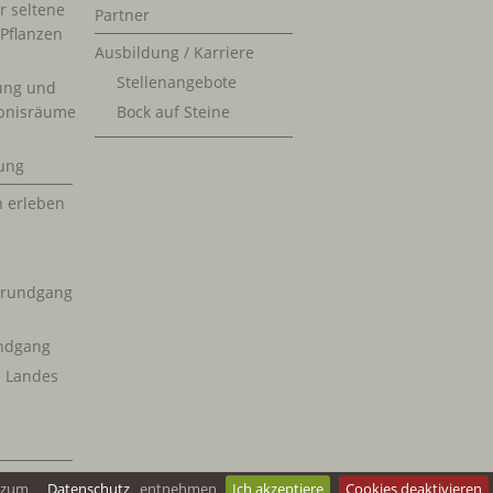
r seltene
Partner
 Pflanzen
Ausbildung / Karriere
Stellenangebote
ung und
bnisräume
Bock auf Steine
ung
n erleben
krundgang
ndgang
s Landes
n zum
Datenschutz
entnehmen
Ich akzeptiere
Cookies deaktivieren