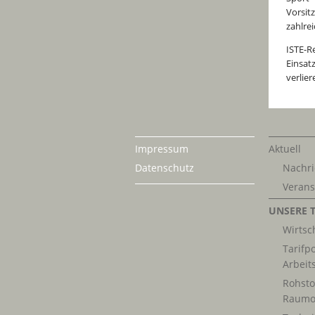
Vorsit
zahlre
ISTE-R
Einsat
verlie
Impressum
Aktuell
Datenschutz
Nachri
Verans
UNSERE 
Wirtsch
Tarifpo
Arbeit
Rohsto
Raumo