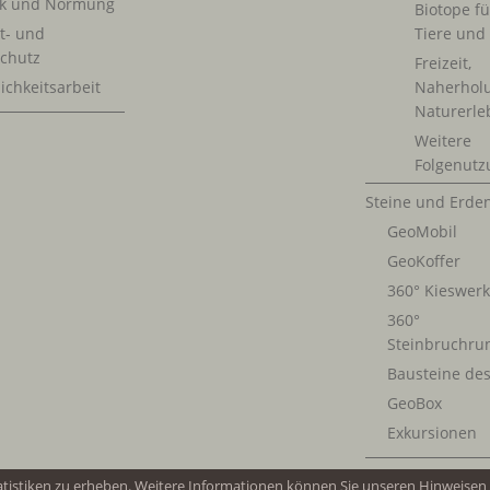
ik und Normung
Biotope fü
t- und
Tiere und
chutz
Freizeit,
ichkeitsarbeit
Naherhol
Naturerle
Weitere
Folgenutz
Steine und Erde
GeoMobil
GeoKoffer
360° Kieswer
360°
Steinbruchru
Bausteine de
GeoBox
Exkursionen
atistiken zu erheben. Weitere Informationen können Sie unseren Hinweise