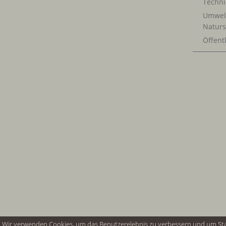
Techn
Umwel
Naturs
Öffentl
Wir verwenden Cookies, um das Benutzerelebnis zu verbessern und um St