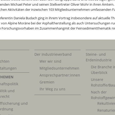
zenden Michael Peter und seinen Stellvertreter Oliver Mohr in ihren Ämtern. 
ichen Aktivitäten der inzwischen 103 Mitgliedsunternehmen umfassenden F
eferentin Daniela Budach ging in ihrem Vortrag insbesondere auf aktuelle T
z von Alpine Moräne bei der Asphaltherstellung als auch Untersuchungen 
re Forschungsvorhaben im Zusammenhangmit der Feinsedimentthematik nic
Der Industrieverband
Steine- und
Erdenindustrie
chten
Wer wir sind
Die Branche 
taltungen
Mitgliedsunternehmen
Überblick
Ansprechpartner:innen
THEMEN
Unsere
Gremien
aftspolitik
Rohstoffe/Bau
Ihr Weg zu uns
litik und
Nach der
srecht
Rohstoffgewi
ffsicherung und
Rekultivi
rdnung
Renaturie