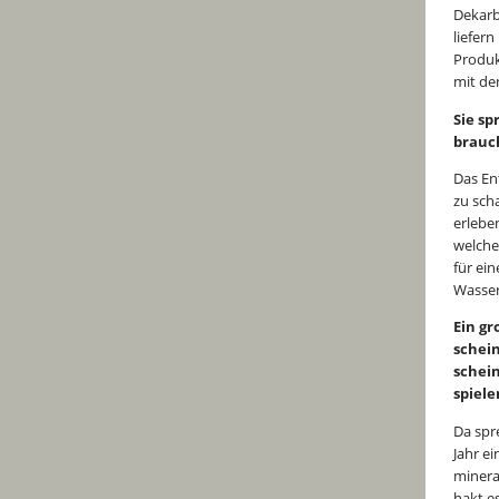
Dekarb
liefer
Produk
mit de
Sie sp
brauc
Das En
zu sch
erlebe
welche 
für ei
Wasser
Ein gr
schei
schein
spiel
Da spr
Jahr e
minera
hakt e