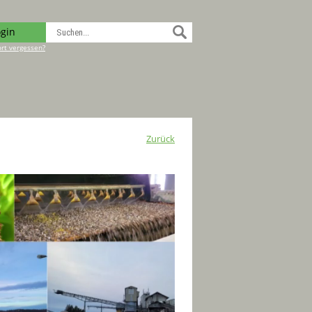
ogin
rt vergessen?
Zurück