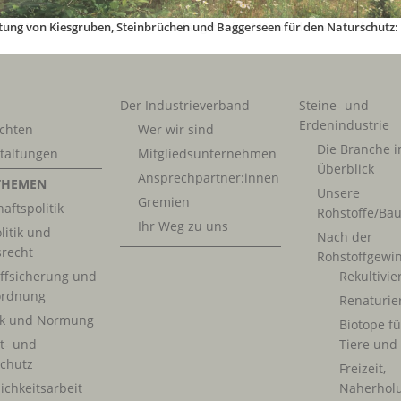
 in Männerberufen: „Der Bau ist längst keine Männerdomäne mehr!“
Der Industrieverband
Steine- und
Erdenindustrie
chten
Wer wir sind
Die Branche 
taltungen
Mitgliedsunternehmen
Überblick
Ansprechpartner:innen
THEMEN
Unsere
Gremien
aftspolitik
Rohstoffe/Bau
Ihr Weg zu uns
litik und
Nach der
srecht
Rohstoffgewi
ffsicherung und
Rekultivi
rdnung
Renaturie
ik und Normung
Biotope fü
t- und
Tiere und
chutz
Freizeit,
ichkeitsarbeit
Naherhol