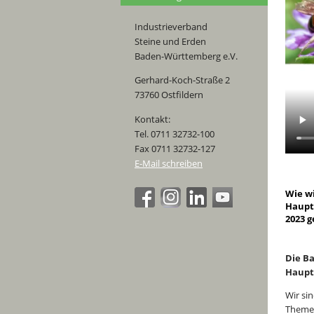
Industrieverband
Steine und Erden
Baden-Württemberg e.V.
Gerhard-Koch-Straße 2
73760 Ostfildern
Kontakt:
Tel. 0711 32732-100
Fax 0711 32732-127
E-Mail schreiben
Wie wi
Haupt
2023 g
Die Ba
Haupt
Wir sin
Themen