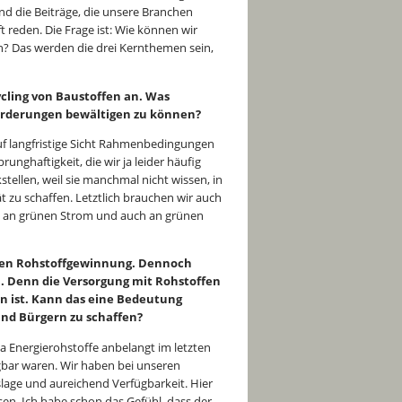
und die Beiträge, die unsere Branchen
t reden. Die Frage ist: Wie können wir
n? Das werden die drei Kernthemen sein,
cling von Baustoffen an. Was
orderungen bewältigen zu können?
 auf langfristige Sicht Rahmenbedingungen
nghaftigkeit, die wir ja leider häufig
tellen, weil sie manchmal nicht wissen, in
tät zu schaffen. Letztlich brauchen wir auch
ke an grünen Strom und auch an grünen
achen Rohstoffgewinnung. Dennoch
. Denn die Versorgung mit Rohstoffen
en ist. Kann das eine Bedeutung
nd Bürgern zu schaffen?
a Energierohstoffe anbelangt im letzten
ügbar waren. Wir haben bei unseren
lage und aureichend Verfügbarkeit. Hier
en. Ich habe schon das Gefühl, dass der