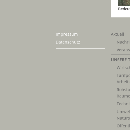
Frauen
Impressum
Aktuell
Datenschutz
Nachri
Verans
UNSERE 
Wirtsch
Tarifpo
Arbeit
Rohsto
Raumo
Techn
Umwel
Naturs
Öffentl