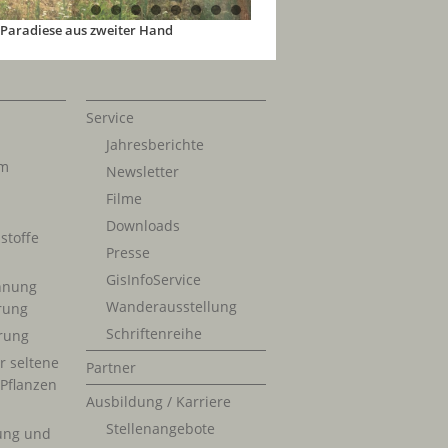
Service
Jahresberichte
im
Newsletter
Filme
Downloads
stoffe
Presse
GisInfoService
nnung
Wanderausstellung
erung
Schriftenreihe
rung
r seltene
Partner
 Pflanzen
Ausbildung / Karriere
Stellenangebote
ung und