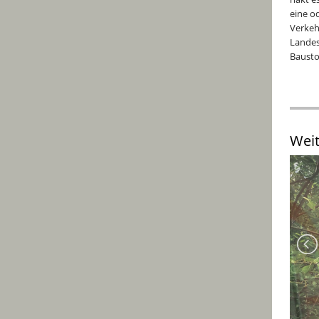
eine o
Verkeh
Landes
Bausto
Wei