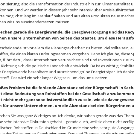
onisierung, also die Transformation der Industrie hin zur Klimaneutralität 
n können. Und wir werden in diesem Jahr sehr intensiv über Kreislaufwirtschaf
te möglichst lang im Kreislauf halten und aus alten Produkten neue mache
nen wir uns auseinandersetzen müssen.
rechen gerade die Energiewende, die Energieversorgung und das Recy
hen unsere Unternehmen von Seiten des Staates, um diese Herausf
tscheidende ist vor allem die Planungssicherheit zu bieten. Ziel sollte sein,
affen, die einen klaren Ordnungsrahmen vorgeben. Denn ich glaube, diese Spru
n, führt dazu, dass Unternehmen verunsichert sind und Investitionen zurücks
Richtung sich die politische Landschaft entwickelt. Da ist es wichtig, Stabili
ne Energiewende bezahlbare und ausreichend grüne Energieträger. Ich den
stoff. Das wird ein sehr langer Weg sein, um das umzusetzen.
oßes Problem ist die fehlende Akzeptanz bei der Bürgerschaft in S
nt diese Bedeutung von Rohstoffen bei der Gesellschaft anzukommen
t nicht mehr ganz so selbstverständlich zu sein, wie sie davor gewes
en für unsere Unternehmen, um die Akzeptanz bei den Bürgerinnen u
echen Sie was ganz Wichtiges an. Ich denke, wir haben gerade was das Them
ine sehr intensive Diskussion gehabt – gerade auch, weil sie eben nicht verf
lischen Rohstoffen in Deutschland im Grunde eine sehr, sehr gute Ausgangs
s in der Tat an neuen Genehmigungen. Das sind Themen, an die wir ran müss