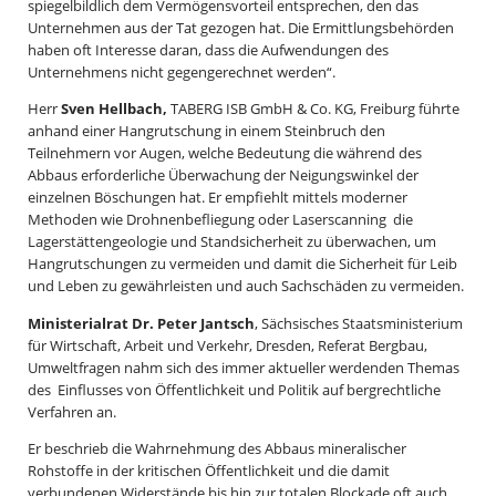
spiegelbildlich dem Vermögensvorteil entsprechen, den das
Unternehmen aus der Tat gezogen hat. Die Ermittlungsbehörden
haben oft Interesse daran, dass die Aufwendungen des
Unternehmens nicht gegengerechnet werden“.
Herr
Sven Hellbach,
TABERG ISB GmbH & Co. KG, Freiburg führte
anhand einer Hangrutschung in einem Steinbruch den
Teilnehmern vor Augen, welche Bedeutung die während des
Abbaus erforderliche Überwachung der Neigungswinkel der
einzelnen Böschungen hat. Er empfiehlt mittels moderner
Methoden wie Drohnenbefliegung oder Laserscanning die
Lagerstättengeologie und Standsicherheit zu überwachen, um
Hangrutschungen zu vermeiden und damit die Sicherheit für Leib
und Leben zu gewährleisten und auch Sachschäden zu vermeiden.
Ministerialrat Dr. Peter Jantsch
, Sächsisches Staatsministerium
für Wirtschaft, Arbeit und Verkehr, Dresden, Referat Bergbau,
Umweltfragen nahm sich des immer aktueller werdenden Themas
des Einflusses von Öffentlichkeit und Politik auf bergrechtliche
Verfahren an.
Er beschrieb die Wahrnehmung des Abbaus mineralischer
Rohstoffe in der kritischen Öffentlichkeit und die damit
verbundenen Widerstände bis hin zur totalen Blockade oft auch