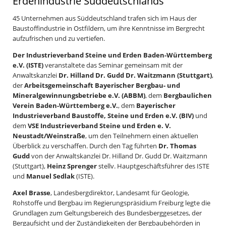
Erdenindustrie Süddeutschlands
45 Unternehmen aus Süddeutschland trafen sich im Haus der
Baustoffindustrie in Ostfildern, um ihre Kenntnisse im Bergrecht
aufzufrischen und zu vertiefen.
Der Industrieverband Steine und Erden Baden-Württemberg
e.V. (ISTE)
veranstaltete das Seminar gemeinsam mit der
Anwaltskanzlei
Dr. Hilland Dr. Gudd Dr. Waitzmann (Stuttgart)
,
der
Arbeitsgemeinschaft Bayerischer Bergbau- und
Mineralgewinnungsbetriebe e.V. (ABBM)
, dem
Bergbaulichen
Verein Baden-Württemberg e.V.
, dem
Bayerischer
Industrieverband Baustoffe, Steine und Erden e.V. (BIV)
und
dem
VSE Industrieverband Steine und Erden e. V.
Neustadt/Weinstraße
, um den Teilnehmern einen aktuellen
Überblick zu verschaffen. Durch den Tag führten
Dr. Thomas
Gudd
von der Anwaltskanzlei Dr. Hilland Dr. Gudd Dr. Waitzmann
(Stuttgart),
Heinz Sprenger
stellv. Hauptgeschäftsführer des ISTE
und
Manuel Sedlak
(ISTE).
Axel Brasse
, Landesbergdirektor, Landesamt für Geologie,
Rohstoffe und Bergbau im Regierungspräsidium Freiburg legte die
Grundlagen zum Geltungsbereich des Bundesberggesetzes, der
Bergaufsicht und der Zuständigkeiten der Bergbaubehörden in