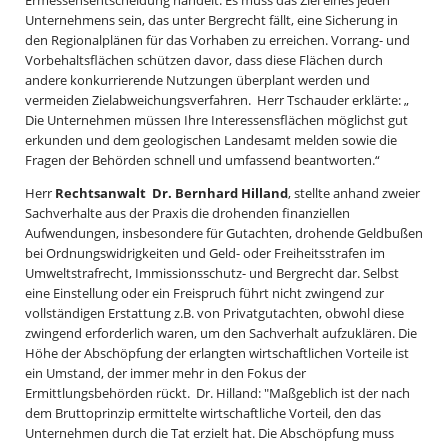
Unternehmens sein, das unter Bergrecht fällt, eine Sicherung in
den Regionalplänen für das Vorhaben zu erreichen. Vorrang- und
Vorbehaltsflächen schützen davor, dass diese Flächen durch
andere konkurrierende Nutzungen überplant werden und
vermeiden Zielabweichungsverfahren. Herr Tschauder erklärte: „
Die Unternehmen müssen Ihre Interessensflächen möglichst gut
erkunden und dem geologischen Landesamt melden sowie die
Fragen der Behörden schnell und umfassend beantworten.“
Herr
Rechtsanwalt Dr. Bernhard Hilland
, stellte anhand zweier
Sachverhalte aus der Praxis die drohenden finanziellen
Aufwendungen, insbesondere für Gutachten, drohende Geldbußen
bei Ordnungswidrigkeiten und Geld- oder Freiheitsstrafen im
Umweltstrafrecht, Immissionsschutz- und Bergrecht dar. Selbst
eine Einstellung oder ein Freispruch führt nicht zwingend zur
vollständigen Erstattung z.B. von Privatgutachten, obwohl diese
zwingend erforderlich waren, um den Sachverhalt aufzuklären. Die
Höhe der Abschöpfung der erlangten wirtschaftlichen Vorteile ist
ein Umstand, der immer mehr in den Fokus der
Ermittlungsbehörden rückt. Dr. Hilland: "Maßgeblich ist der nach
dem Bruttoprinzip ermittelte wirtschaftliche Vorteil, den das
Unternehmen durch die Tat erzielt hat. Die Abschöpfung muss