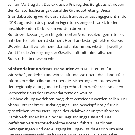
seinem Vortrag dar. Das exklusive Privileg des Bergbaus ist neben
der Rohstoffsicherungsklausel die Grundabtretung. Diese
Grundabtretung wurde durch das Bundesverfassungsgericht Ende
2013 zugunsten des privaten Eigentums eingeschränkt. In der
anschließenden Diskussion wurden die vom
Bundesverfassungsgericht geforderten Voraussetzungen intensiv
mit den Teilnehmern diskutiert. Herr Landesbergdirektor Brasse:
„Es wird damit zunehmend darauf ankommen, wie der jeweilige
Wert für die Versorgung der Gesellschaft mit mineralischen
Rohstoffen bemessen wird“.
Ministerialrat Andreas Tschauder
vom Ministerium für
Wirtschaft, Verkehr, Landwirtschaft und Weinbau Rheinland-Pfalz
informierte die Teilnehmer über die Sicherung der Interessen in
der Regionalplanung und im bergrechtlichen Verfahren. An einem
Sachverhalt aus der Praxis erläuterte er, warum
Zielabweichungsverfahren möglichst vermieden werden sollen. Der
Abbauunternehmer ist darlegungs- und beweispflichtig für die
gesetzlichen Voraussetzungen des Zielabweichungsverfahrens.
Damit verbunden ist ein hoher Begründungsaufwand. Das
Verfahren verursacht erhebliche Kosten, führt zu zeitlichen
Verzögerungen und der Ausgang ist ungewiss, da es sich um eine
Ermessensentscheidung handelt. Es muss das Ziel eines jeden