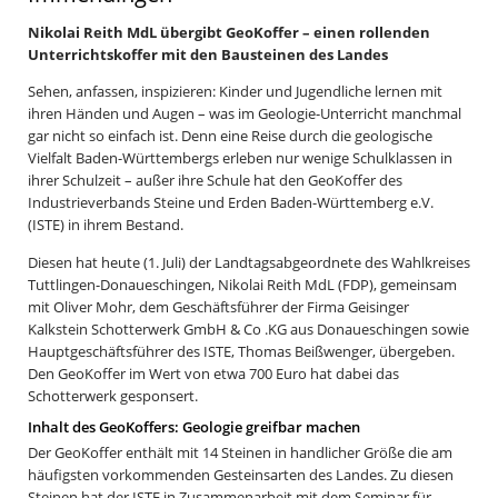
Nikolai Reith MdL übergibt GeoKoffer – einen rollenden
Unterrichtskoffer mit den Bausteinen des Landes
Sehen, anfassen, inspizieren: Kinder und Jugendliche lernen mit
ihren Händen und Augen – was im Geologie-Unterricht manchmal
gar nicht so einfach ist. Denn eine Reise durch die geologische
Vielfalt Baden-Württembergs erleben nur wenige Schulklassen in
ihrer Schulzeit – außer ihre Schule hat den GeoKoffer des
Industrieverbands Steine und Erden Baden-Württemberg e.V.
(ISTE) in ihrem Bestand.
Diesen hat heute (1. Juli) der Landtagsabgeordnete des Wahlkreises
Tuttlingen-Donaueschingen, Nikolai Reith MdL (FDP), gemeinsam
mit Oliver Mohr, dem Geschäftsführer der Firma Geisinger
Kalkstein Schotterwerk GmbH & Co .KG aus Donaueschingen sowie
Hauptgeschäftsführer des ISTE, Thomas Beißwenger, übergeben.
Den GeoKoffer im Wert von etwa 700 Euro hat dabei das
Schotterwerk gesponsert.
Inhalt des GeoKoffers: Geologie greifbar machen
Der GeoKoffer enthält mit 14 Steinen in handlicher Größe die am
häufigsten vorkommenden Gesteinsarten des Landes. Zu diesen
Steinen hat der ISTE in Zusammenarbeit mit dem Seminar für