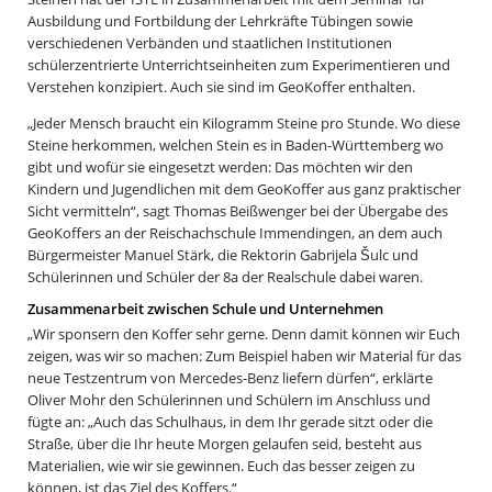
Ausbildung und Fortbildung der Lehrkräfte Tübingen sowie
verschiedenen Verbänden und staatlichen Institutionen
schülerzentrierte Unterrichtseinheiten zum Experimentieren und
Verstehen konzipiert. Auch sie sind im GeoKoffer enthalten.
„Jeder Mensch braucht ein Kilogramm Steine pro Stunde. Wo diese
Steine herkommen, welchen Stein es in Baden-Württemberg wo
gibt und wofür sie eingesetzt werden: Das möchten wir den
Kindern und Jugendlichen mit dem GeoKoffer aus ganz praktischer
Sicht vermitteln“, sagt Thomas Beißwenger bei der Übergabe des
GeoKoffers an der Reischachschule Immendingen, an dem auch
Bürgermeister Manuel Stärk, die Rektorin Gabrijela Šulc und
Schülerinnen und Schüler der 8a der Realschule dabei waren.
Zusammenarbeit zwischen Schule und Unternehmen
„Wir sponsern den Koffer sehr gerne. Denn damit können wir Euch
zeigen, was wir so machen: Zum Beispiel haben wir Material für das
neue Testzentrum von Mercedes-Benz liefern dürfen“, erklärte
Oliver Mohr den Schülerinnen und Schülern im Anschluss und
fügte an: „Auch das Schulhaus, in dem Ihr gerade sitzt oder die
Straße, über die Ihr heute Morgen gelaufen seid, besteht aus
Materialien, wie wir sie gewinnen. Euch das besser zeigen zu
können, ist das Ziel des Koffers.“