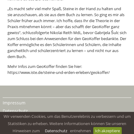
„Es macht sehr viel mehr Spaß, Steine in der Hand zu halten und
sie anzuschauen, als sie aus dem Buch zu lernen. So ging es mir als
Schüler früher auch immer. Ich hoffe, dass Ihr die Theorie in der
Praxis mitnehmen könnt – aber das schafft der GeoKoffer ganz
gewiss“, schlussfolgerte Nikolai Reith MdL, bevor Gabrijela Šulc sich
zum Schluss bei den Anwesenden für den GeoKoffer bedankte. Der
Koffer ermögliche es den Schülerinnen und Schülern, die Inhalte
ganzheitlich und schülerzentriert zu lernen – und nicht nur aus
dem Buch.
Mehr Infos zum GeoKoffer finden Sie hier:
https://www.iste.de/steine-und-erden-erleben/geokoffer/
Impressum
Datenschutz
Wir verwenden Cookies, um das Benutzerelebnis zu verbessern und um
Statistiken zu erheben. Weitere Informationen können Sie unseren
Hinweisen zum
Datenschutz
entnehmen
Ich akzeptiere