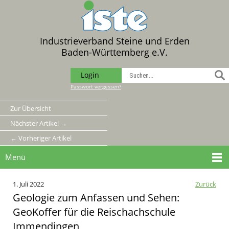
Industrieverband Steine und Erden
Baden-Württemberg e.V.
Login
Passwort vergessen?
Zur Übersicht
Nächster Artikel →
← Vorheriger Artikel
Menü
1. Juli 2022
Zurück
Geologie zum Anfassen und Sehen:
GeoKoffer für die Reischachschule
Immendingen