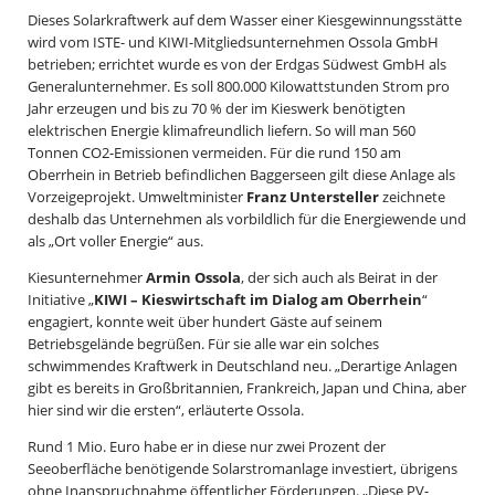
Dieses Solarkraftwerk auf dem Wasser einer Kiesgewinnungsstätte
wird vom ISTE- und KIWI-Mitgliedsunternehmen Ossola GmbH
betrieben; errichtet wurde es von der Erdgas Südwest GmbH als
Generalunternehmer. Es soll 800.000 Kilowattstunden Strom pro
Jahr erzeugen und bis zu 70 % der im Kieswerk benötigten
elektrischen Energie klimafreundlich liefern. So will man 560
Tonnen CO2-Emissionen vermeiden. Für die rund 150 am
Oberrhein in Betrieb befindlichen Baggerseen gilt diese Anlage als
Vorzeigeprojekt. Umweltminister
Franz Untersteller
zeichnete
deshalb das Unternehmen als vorbildlich für die Energiewende und
als „Ort voller Energie“ aus.
Kiesunternehmer
Armin Ossola
, der sich auch als Beirat in der
Initiative „
KIWI – Kieswirtschaft im Dialog am Oberrhein
“
engagiert, konnte weit über hundert Gäste auf seinem
Betriebsgelände begrüßen. Für sie alle war ein solches
schwimmendes Kraftwerk in Deutschland neu. „Derartige Anlagen
gibt es bereits in Großbritannien, Frankreich, Japan und China, aber
hier sind wir die ersten“, erläuterte Ossola.
Rund 1 Mio. Euro habe er in diese nur zwei Prozent der
Seeoberfläche benötigende Solarstromanlage investiert, übrigens
ohne Inanspruchnahme öffentlicher Förderungen. „Diese PV-