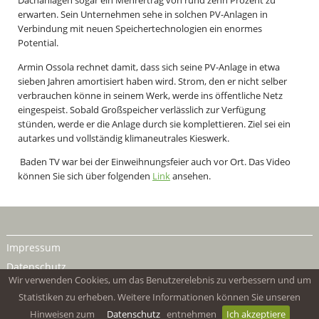
Dachanlagen sogar ein Mehrertrag von rund zehn Prozent zu
erwarten. Sein Unternehmen sehe in solchen PV-Anlagen in
Verbindung mit neuen Speichertechnologien ein enormes
Potential.
Armin Ossola rechnet damit, dass sich seine PV-Anlage in etwa
sieben Jahren amortisiert haben wird. Strom, den er nicht selber
verbrauchen könne in seinem Werk, werde ins öffentliche Netz
eingespeist. Sobald Großspeicher verlässlich zur Verfügung
stünden, werde er die Anlage durch sie komplettieren. Ziel sei ein
autarkes und vollständig klimaneutrales Kieswerk.
Baden TV war bei der Einweihnungsfeier auch vor Ort. Das Video
können Sie sich über folgenden
Link
ansehen.
Impressum
Datenschutz
Wir verwenden Cookies, um das Benutzerelebnis zu verbessern und um
Statistiken zu erheben. Weitere Informationen können Sie unseren
Hinweisen zum
Datenschutz
entnehmen
Ich akzeptiere