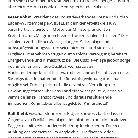
und sein schwimmendes Kraftwerk als „Ort voller Energie“ aus und
überreichte Armin Ossola eine entsprechende Plakette.
Peter Röhm
, Präsident des Industrieverbandes Steine und Erden
Baden-Württemberg e.V. (ISTE), in dem der Arbeitskreis KIWI
verankert ist, zitierte ein Motto des Ministerpräsidenten
Kretschmann: „Mit grünen Ideen schwarze Zahlen schreiben!“ Dies
sei hier in vorbildlicher Weise gelungen. Solaranlagen an
Rohstoffgewinnungsstätten seien nicht neu und viele ISTE-
Mitgliedsunternehmen trügen durch solche Versorgung bereits zu
Energiewende und Klimaschutz bei. Die Ossola-Anlage jedoch sorge
nochmals für eine neue Qualität, weil sie zudem
Flächennutzungskonflikte, etwa mit der Landwirtschaft, vermeide.
Sie zeige, dass klimafreundliche Rohstoffgewinnung durchaus
möglich sei. Dabei spiele auch die dezentrale Verteilung der
Gewinnungsstätten über das Land eine wichtige Rolle, denn sie
vermeide lange Transportwege und daraus resultierende
Emissionen. Röhm: „Dies alles ist gelebter Klimaschutz!“
Ralf Biehl
, Geschäftsführer von Erdgas Südwest, lobte, dass im
Gegensatz zu Freiflächenanlagen Installationen auf einem aktiven
Baggersee mit keiner anderen Nutzung konkurrieren. Durch die
Kühlung des Wassers sei im Vergleich zu Freiflächen- oder