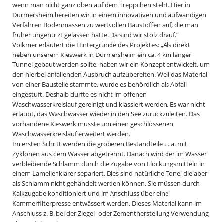
wenn man nicht ganz oben auf dem Treppchen steht. Hier in
Durmersheim bereiten wir in einem innovativen und aufwändigen
Verfahren Bodenmassen zu wertvollen Baustoffen auf, die man
früher ungenutzt gelassen hätte. Da sind wir stolz drauf.“
Volkmer erläutert die Hintergründe des Projektes: „Als direkt
neben unserem Kieswerk in Durmersheim ein ca. 4 km langer
Tunnel gebaut werden sollte, haben wir ein Konzept entwickelt, um
den hierbei anfallenden Ausbruch aufzubereiten. Weil das Material
von einer Baustelle stammte, wurde es behördlich als Abfall
eingestuft. Deshalb durfte es nicht im offenen
Waschwasserkreislauf gereinigt und klassiert werden. Es war nicht
erlaubt, das Waschwasser wieder in den See zurückzuleiten. Das
vorhandene Kieswerk musste um einen geschlossenen
Waschwasserkreislauf erweitert werden.
Im ersten Schritt werden die gröberen Bestandteile u. a. mit
Zyklonen aus dem Wasser abgetrennt. Danach wird der im Wasser
verbleibende Schlamm durch die Zugabe von Flockungsmitteln in
einem Lamellenklärer separiert. Dies sind natürliche Tone, die aber
als Schlamm nicht gehändelt werden können. Sie müssen durch
Kalkzugabe konditioniert und im Anschluss über eine
Kammerfilterpresse entwässert werden. Dieses Material kann im
Anschluss z. B. bei der Ziegel- oder Zementherstellung Verwendung