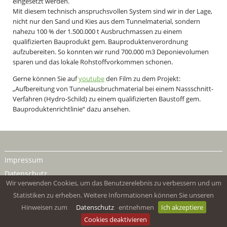
eingesetzt werden.
Mit diesem technisch anspruchsvollen System sind wir in der Lage,
nicht nur den Sand und Kies aus dem Tunnelmaterial, sondern
nahezu 100 % der 1.500.000 t Ausbruchmassen zu einem
qualifizierten Bauprodukt gem. Bauproduktenverordnung
aufzubereiten. So konnten wir rund 700.000 m3 Deponievolumen
sparen und das lokale Rohstoffvorkommen schonen.
Gerne können Sie auf
youtube
den Film zu dem Projekt:
„Aufbereitung von Tunnelausbruchmaterial bei einem Nassschnitt-
Verfahren (Hydro-Schild) zu einem qualifizierten Baustoff gem.
Bauproduktenrichtlinie“ dazu ansehen.
Impressum
Datenschutz
Wir verwenden Cookies, um das Benutzerelebnis zu verbessern und um
Statistiken zu erheben. Weitere Informationen können Sie unseren
Hinweisen zum
Datenschutz
entnehmen
Ich akzeptiere
Cookies deaktivieren