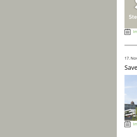
Im
17. No
Save
Im