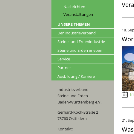
Vera
Nachrichten
Veranstaltungen
UNSERE THEMEN
18. Se
Der Industrieverband
Work
Steine- und Erdenindustrie
Steine und Erden erleben
Service
Partner
Ausbildung / Karriere
Industrieverband
Im
Steine und Erden
Baden-Württemberg e.V.
Gerhard-Koch-Straße 2
73760 Ostfildern
21. Se
Wass
Kontakt: