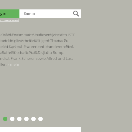
ogin
rt vergessen?
s KiWi Forum hatte in diesem Jahr den
ndel in der Arbeitswelt zum Thema. Zu
st in Karlsruhe waren unter anderem Prof.
. Raffelhüschen, Prof. Dr. Jutta Rump,
ndrat Frank Scherer sowie Alfred und Lara
ller.
» mehr