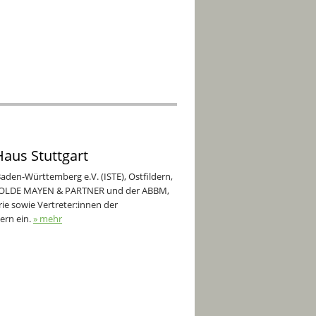
Haus Stuttgart
aden-Württemberg e.V. (ISTE), Ostfildern,
, DOLDE MAYEN & PARTNER und der ABBM,
rie sowie Vertreter:innen der
rn ein.
» mehr