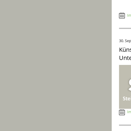
Im
30. Se
Küns
Unt
Im