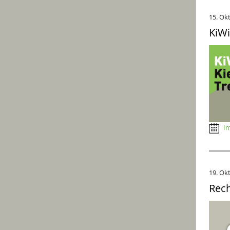
15. Ok
KiWi
Im
19. Ok
Rech