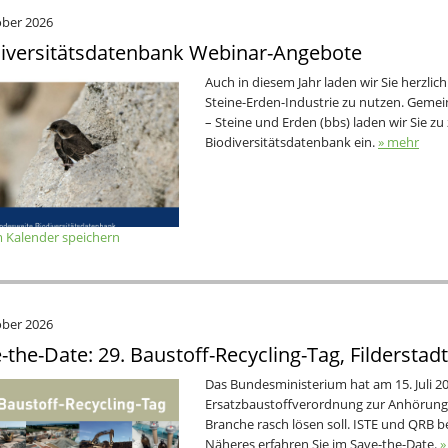
ober 2026
iversitätsdatenbank Webinar-Angebote
Auch in diesem Jahr laden wir Sie herzlic
Steine-Erden-Industrie zu nutzen. Gem
– Steine und Erden (bbs) laden wir Sie z
Biodiversitätsdatenbank ein.
» mehr
 Kalender speichern
ober 2026
-the-Date: 29. Baustoff-Recycling-Tag, Filderstadt
Das Bundesministerium hat am 15. Juli 20
Ersatzbaustoffverordnung zur Anhörung v
Branche rasch lösen soll. ISTE und QRB b
Näheres erfahren Sie im Save-the-Date.
»