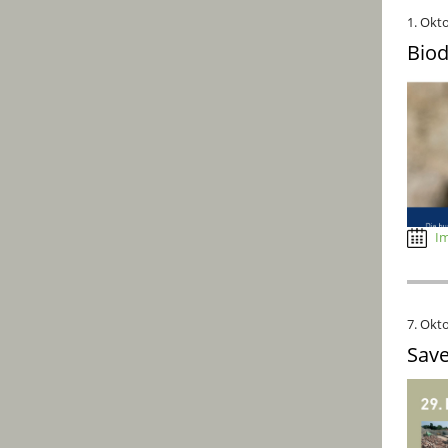
1. Okt
Biod
Im
7. Okt
Save