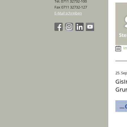
Tel. 0711 32732-100
Fax 0711 32732-127
E-Mail schreiben
Im
25. Se
GisI
Gru