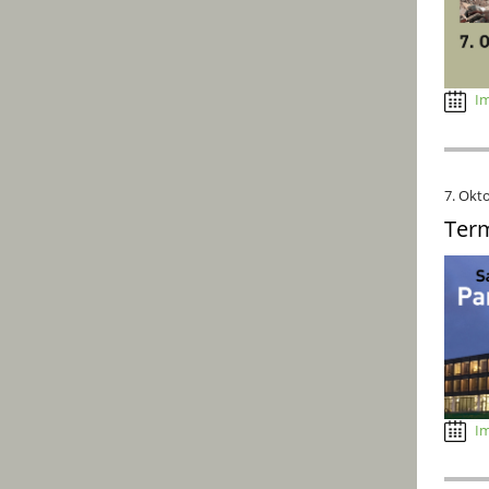
Im
7. Okt
Term
Im