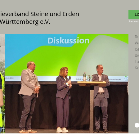
rieverband Steine und Erden
L
Württemberg e.V.
Passwo
Da
Wa
Ga
Dr
La
Ke