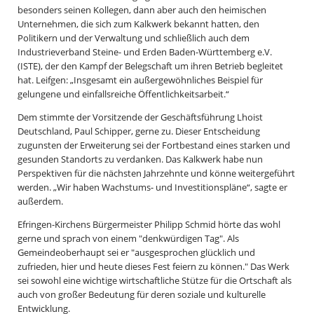
besonders seinen Kollegen, dann aber auch den heimischen
Unternehmen, die sich zum Kalkwerk bekannt hatten, den
Politikern und der Verwaltung und schließlich auch dem
Industrieverband Steine- und Erden Baden-Württemberg e.V.
(ISTE), der den Kampf der Belegschaft um ihren Betrieb begleitet
hat. Leifgen: „Insgesamt ein außergewöhnliches Beispiel für
gelungene und einfallsreiche Öffentlichkeitsarbeit.“
Dem stimmte der Vorsitzende der Geschäftsführung Lhoist
Deutschland, Paul Schipper, gerne zu. Dieser Entscheidung
zugunsten der Erweiterung sei der Fortbestand eines starken und
gesunden Standorts zu verdanken. Das Kalkwerk habe nun
Perspektiven für die nächsten Jahrzehnte und könne weitergeführt
werden. „Wir haben Wachstums- und Investitionspläne“, sagte er
außerdem.
Efringen-Kirchens Bürgermeister Philipp Schmid hörte das wohl
gerne und sprach von einem "denkwürdigen Tag". Als
Gemeindeoberhaupt sei er "ausgesprochen glücklich und
zufrieden, hier und heute dieses Fest feiern zu können." Das Werk
sei sowohl eine wichtige wirtschaftliche Stütze für die Ortschaft als
auch von großer Bedeutung für deren soziale und kulturelle
Entwicklung.