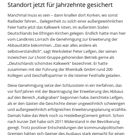
Standort jetzt für Jahrzehnte gesichert
Manchmal muss es sein – dann knallen dort Korken, wo sonst
Radlader fahren... Gelegenheit zu solch einer außergewöhnlichen
Feier hatte jetzt das Kalkwerk Istein, im äußersten Süden
Deutschlands bei Efringen-Kirchen gelegen. Endlich hatte man hier
vom Landkreis Lörrach die Genehmigung zur Erweiterung der
Abbaustätte bekommen. „Das war alles andere als
selbstverständlich“, sagt Werksleiter Peter Leifgen, der seinen
inzwischen zur Lhoist-Gruppe gehörenden Betrieb gerne als
„Deutschlands schönstes Kalkwerk“ bezeichnet. Er hatte
zusammen mit der Führung der Rheinkalk GmbH rund 200
Kollegen und Geschäftspartner in die Isteiner Festhalle geladen.
Diese Genehmigung setze den Schlussstein in ein Verfahren, das
vor fünf Jahren mit der Beantragung der Erweiterung des Abbaus
auf den Bereich „Kalkgraben“ begonnen habe, berichtete Leifgen,
als er den Gästen die Geschichte dieser ungewöhnlich schwierigen
und außergewöhnlich erfolgreichen Erweiterungsplanung erzählte.
Damals habe das Werk noch zu HeidelbergCement gehört. Schon
nach kurzer Zeit habe sich 2011 Widerstand in der Bevölkerung
geregt. Trotz positiver Entscheidungen der kommunalpolitischen
Gremien hätten sich Gegner des Ausbaus stark gemacht für einen