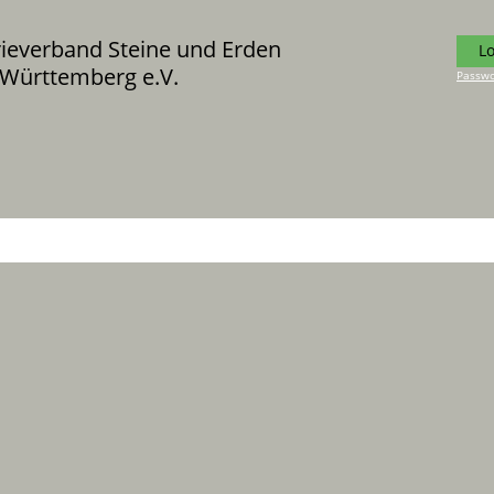
rieverband Steine und Erden
L
Württemberg e.V.
Passwo