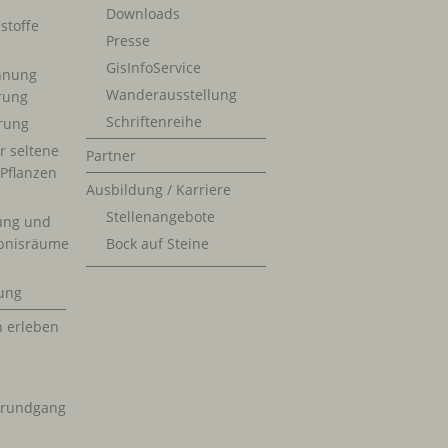
Downloads
stoffe
Presse
GisInfoService
nnung
Wanderausstellung
erung
Schriftenreihe
rung
r seltene
Partner
 Pflanzen
Ausbildung / Karriere
Stellenangebote
ung und
bnisräume
Bock auf Steine
ung
n erleben
krundgang