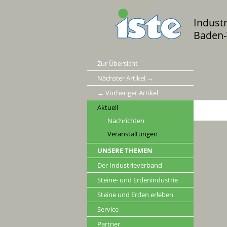
Indust
Baden-
Zur Übersicht
Nächster Artikel →
← Vorheriger Artikel
Aktuell
Nachrichten
Veranstaltungen
UNSERE THEMEN
Der Industrieverband
Steine- und Erdenindustrie
Steine und Erden erleben
Service
Partner