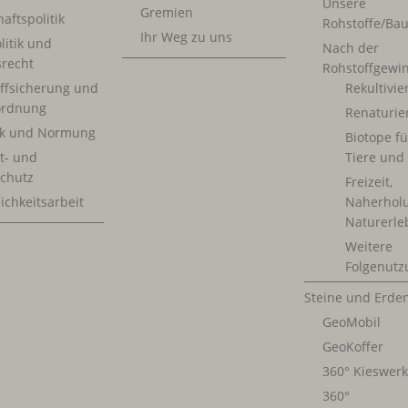
Unsere
Gremien
aftspolitik
Rohstoffe/Bau
Ihr Weg zu uns
litik und
Nach der
srecht
Rohstoffgewi
ffsicherung und
Rekultivi
rdnung
Renaturie
ik und Normung
Biotope fü
t- und
Tiere und
chutz
Freizeit,
ichkeitsarbeit
Naherhol
Naturerle
Weitere
Folgenutz
Steine und Erde
GeoMobil
GeoKoffer
360° Kieswer
360°