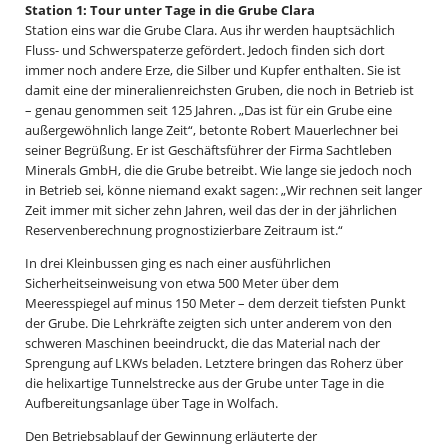
Station 1: Tour unter Tage in die Grube Clara
Station eins war die Grube Clara. Aus ihr werden hauptsächlich
Fluss- und Schwerspaterze gefördert. Jedoch finden sich dort
immer noch andere Erze, die Silber und Kupfer enthalten. Sie ist
damit eine der mineralienreichsten Gruben, die noch in Betrieb ist
– genau genommen seit 125 Jahren. „Das ist für ein Grube eine
außergewöhnlich lange Zeit“, betonte Robert Mauerlechner bei
seiner Begrüßung. Er ist Geschäftsführer der Firma Sachtleben
Minerals GmbH, die die Grube betreibt. Wie lange sie jedoch noch
in Betrieb sei, könne niemand exakt sagen: „Wir rechnen seit langer
Zeit immer mit sicher zehn Jahren, weil das der in der jährlichen
Reservenberechnung prognostizierbare Zeitraum ist.“
In drei Kleinbussen ging es nach einer ausführlichen
Sicherheitseinweisung von etwa 500 Meter über dem
Meeresspiegel auf minus 150 Meter – dem derzeit tiefsten Punkt
der Grube. Die Lehrkräfte zeigten sich unter anderem von den
schweren Maschinen beeindruckt, die das Material nach der
Sprengung auf LKWs beladen. Letztere bringen das Roherz über
die helixartige Tunnelstrecke aus der Grube unter Tage in die
Aufbereitungsanlage über Tage in Wolfach.
Den Betriebsablauf der Gewinnung erläuterte der