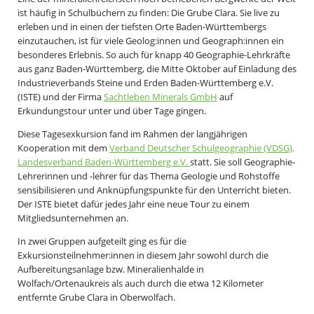
ist häufig in Schulbüchern zu finden: Die Grube Clara. Sie live zu
erleben und in einen der tiefsten Orte Baden-Württembergs
einzutauchen, ist für viele Geolog:innen und Geograph:innen ein
besonderes Erlebnis. So auch für knapp 40 Geographie-Lehrkräfte
aus ganz Baden-Württemberg, die Mitte Oktober auf Einladung des
Industrieverbands Steine und Erden Baden-Württemberg e.V.
(ISTE) und der Firma
Sachtleben Minerals GmbH
auf
Erkundungstour unter und über Tage gingen.
Diese Tagesexkursion fand im Rahmen der langjährigen
Kooperation mit dem
Verband Deutscher Schulgeographie (VDSG),
Landesverband Baden-Württemberg e.V.
statt. Sie soll Geographie-
Lehrerinnen und -lehrer für das Thema Geologie und Rohstoffe
sensibilisieren und Anknüpfungspunkte für den Unterricht bieten.
Der ISTE bietet dafür jedes Jahr eine neue Tour zu einem
Mitgliedsunternehmen an.
In zwei Gruppen aufgeteilt ging es für die
Exkursionsteilnehmer:innen in diesem Jahr sowohl durch die
Aufbereitungsanlage bzw. Mineralienhalde in
Wolfach/Ortenaukreis als auch durch die etwa 12 Kilometer
entfernte Grube Clara in Oberwolfach.