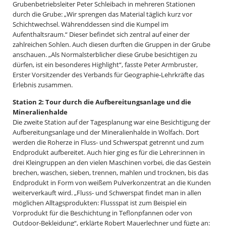
Grubenbetriebsleiter Peter Schleibach in mehreren Stationen
durch die Grube: „Wir sprengen das Material täglich kurz vor
Schichtwechsel. Währenddessen sind die Kumpel im
Aufenthaltsraum.“ Dieser befindet sich zentral auf einer der
zahlreichen Sohlen. Auch diesen durften die Gruppen in der Grube
anschauen. „Als Normalsterblicher diese Grube besichtigen zu
dürfen, ist ein besonderes Highlight“, fasste Peter Armbruster,
Erster Vorsitzender des Verbands für Geographie-Lehrkräfte das
Erlebnis zusammen.
Station 2: Tour durch die Aufbereitungsanlage und die
Mineralienhalde
Die zweite Station auf der Tagesplanung war eine Besichtigung der
Aufbereitungsanlage und der Mineralienhalde in Wolfach. Dort
werden die Roherze in Fluss- und Schwerspat getrennt und zum
Endprodukt aufbereitet. Auch hier ging es für die Lehrer:innen in
drei Kleingruppen an den vielen Maschinen vorbei, die das Gestein
brechen, waschen, sieben, trennen, mahlen und trocknen, bis das
Endprodukt in Form von weißem Pulverkonzentrat an die Kunden
weiterverkauft wird. „Fluss- und Schwerspat findet man in allen
möglichen Alltagsprodukten: Flussspat ist zum Beispiel ein
Vorprodukt für die Beschichtung in Teflonpfannen oder von
Outdoor-Bekleidung“, erklärte Robert Mauerlechner und fügte an: