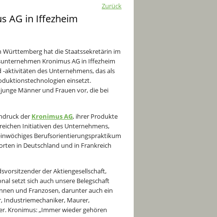
Zurück
s AG in Iffezheim
n Württemberg hat die Staatssekretärin im
dsunternehmen Kronimus AG in Iffezheim
d -aktivitäten des Unternehmens, das als
oduktionstechnologien einsetzt.
r junge Männer und Frauen vor, die bei
indruck der
Kronimus AG
, ihrer Produkte
lreichen Initiativen des Unternehmens,
 einwöchiges Berufsorientierungspraktikum
dorten in Deutschland und in Frankreich
svorsitzender der Aktiengesellschaft,
onal setzt sich auch unsere Belegschaft
nnen und Franzosen, darunter auch ein
r, Industriemechaniker, Maurer,
ker. Kronimus: „Immer wieder gehören