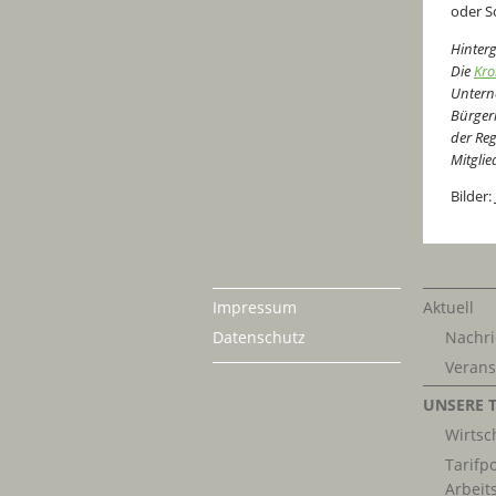
oder Sc
Hinter
Die
Kr
Unterne
Bürgern
der Reg
Mitglie
Bilder
Impressum
Aktuell
Datenschutz
Nachri
Verans
UNSERE 
Wirtsch
Tarifpo
Arbeit