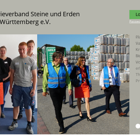
rieverband Steine und Erden
L
Württemberg e.V.
Passwo
Pl
Va
Kr
Be
Vo
er
Th
Pr