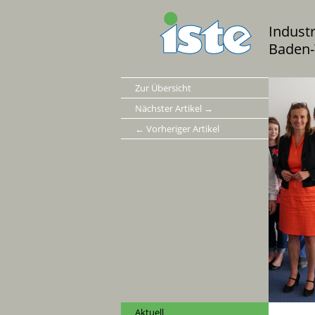
Indust
Baden-
Zur Übersicht
Nächster Artikel →
← Vorheriger Artikel
Aktuell