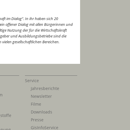
aft im Dialog“. In ihr haben sich 20
ein offener Dialog mit allen Bürgerinnen und
tige Nutzung der für die Wirtschaftskraft
eitgeber und Ausbildungsbetriebe sind die
 vielen gesellschaftlichen Bereichen.
Service
Jahresberichte
im
Newsletter
Filme
Downloads
stoffe
Presse
GisInfoService
nnung