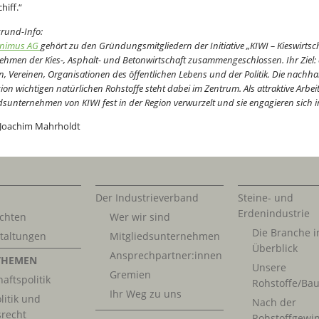
hiff.“
grund-Info:
onimus AG
gehört zu den Gründungsmitgliedern der Initiative „KIWI – Kieswirtsch
hmen der Kies-, Asphalt- und Betonwirtschaft zusammengeschlossen. Ihr Ziel: 
, Vereinen, Organisationen des öffentlichen Lebens und der Politik. Die nachhal
ion wichtigen natürlichen Rohstoffe steht dabei im Zentrum. Als attraktive Arb
dsunternehmen von KIWI fest in der Region verwurzelt und sie engagieren sich in
: Joachim Mahrholdt
Der Industrieverband
Steine- und
Erdenindustrie
chten
Wer wir sind
Die Branche 
taltungen
Mitgliedsunternehmen
Überblick
Ansprechpartner:innen
THEMEN
Unsere
Gremien
aftspolitik
Rohstoffe/Bau
Ihr Weg zu uns
litik und
Nach der
srecht
Rohstoffgewi