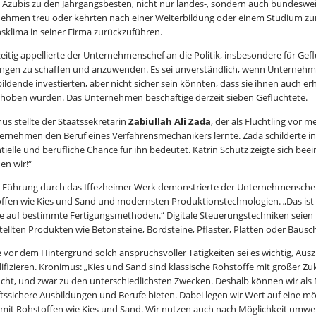
 Azubis zu den Jahrgangsbesten, nicht nur landes-, sondern auch bundesweit
ehmen treu oder kehrten nach einer Weiterbildung oder einem Studium zurüc
bsklima in seiner Firma zurückzuführen.
zeitig appellierte der Unternehmenschef an die Politik, insbesondere für Gef
ngen zu schaffen und anzuwenden. Es sei unverständlich, wenn Unternehmen
ildende investierten, aber nicht sicher sein könnten, dass sie ihnen auch er
hoben würden. Das Unternehmen beschäftige derzeit sieben Geflüchtete.
us stellte der Staatssekretärin
Zabiullah Ali Zada
, der als Flüchtling vor
ernehmen den Beruf eines Verfahrensmechanikers lernte. Zada schilderte i
ntielle und berufliche Chance für ihn bedeutet. Katrin Schütz zeigte sich bee
en wir!“
r Führung durch das Iffezheimer Werk demonstrierte der Unternehmenschef
ffen wie Kies und Sand und modernsten Produktionstechnologien. „Das ist 
e auf bestimmte Fertigungsmethoden.“ Digitale Steuerungstechniken seien b
tellten Produkten wie Betonsteine, Bordsteine, Pflaster, Platten oder Bausc
 vor dem Hintergrund solch anspruchsvoller Tätigkeiten sei es wichtig, A
lifizieren. Kronimus: „Kies und Sand sind klassische Rohstoffe mit großer Z
cht, und zwar zu den unterschiedlichsten Zwecken. Deshalb können wir als M
tssichere Ausbildungen und Berufe bieten. Dabei legen wir Wert auf eine m
mit Rohstoffen wie Kies und Sand. Wir nutzen auch nach Möglichkeit umwel