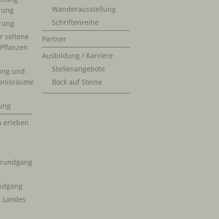
Wanderausstellung
erung
Schriftenreihe
rung
r seltene
Partner
 Pflanzen
Ausbildung / Karriere
Stellenangebote
ung und
bnisräume
Bock auf Steine
ung
n erleben
krundgang
ndgang
s Landes