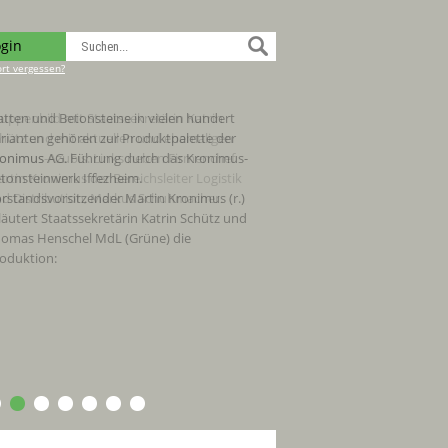
ogin
rt vergessen?
atten und Betonsteine in vielen hundert
rianten gehören zur Produktpalette der
onimus AG. Führung durch das Kronimus-
tonsteinwerk Iffezheim.
rstandsvorsitzender Martin Kronimus (r.)
läutert Staatssekretärin Katrin Schütz und
omas Henschel MdL (Grüne) die
oduktion: