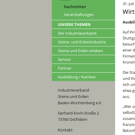
31. Jul
Nachrichten
Wirt
Veranstaltungen
Ausbi
UNSERE THEMEN
Auf ih
Der Industrieverband
Stuttg
Steine- und Erdenindustrie
besuch
einer 
Steine und Erden erleben
Firme
Service
Kronim
Partner
Die St
Ausbildung / Karriere
und ih
sich u
Industrieverband
etwa g
aus.
Steine und Erden
Baden-Württemberg e.V.
„Wer z
selbst
Gerhard-Koch-Straße 2
zusamm
73760 Ostfildern
franzö
Kontakt:
Betonf