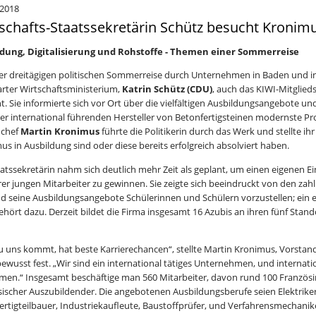
i 2018
schafts-Staatssekretärin Schütz besucht Kronimu
ldung, Digitalisierung und Rohstoffe - Themen einer Sommerreise
rer dreitägigen politischen Sommerreise durch Unternehmen in Baden und i
arter Wirtschaftsministerium,
Katrin Schütz (CDU)
, auch das KIWI-Mitglie
t. Sie informierte sich vor Ort über die vielfältigen Ausbildungsangebote un
der international führenden Hersteller von Betonfertigsteinen modernste Pr
nchef
Martin Kronimus
führte die Politikerin durch das Werk und stellte ih
us in Ausbildung sind oder diese bereits erfolgreich absolviert haben.
aatssekretärin nahm sich deutlich mehr Zeit als geplant, um einen eigenen E
rer jungen Mitarbeiter zu gewinnen. Sie zeigte sich beeindruckt von den zah
nd seine Ausbildungsangebote Schülerinnen und Schülern vorzustellen; ein
ehört dazu. Derzeit bildet die Firma insgesamt 16 Azubis an ihren fünf Stan
u uns kommt, hat beste Karrierechancen“, stellte Martin Kronimus, Vorstand
bewusst fest. „Wir sind ein international tätiges Unternehmen, und internati
en.“ Insgesamt beschäftige man 560 Mitarbeiter, davon rund 100 Französi
sischer Auszubildender. Die angebotenen Ausbildungsberufe seien Elektrike
ertigteilbauer, Industriekaufleute, Baustoffprüfer, und Verfahrensmechani