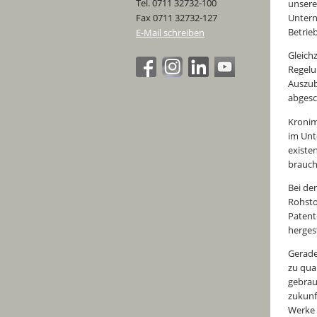
Tel. 0711 32732-100
unsere
Fax 0711 32732-127
Untern
Betrie
E-Mail schreiben
Gleich
Regelu
Auszub
abgesc
Kronim
im Unt
existe
brauch
Bei de
Rohsto
Patent
herges
Gerade
zu qua
gebrau
zukunf
Werke 