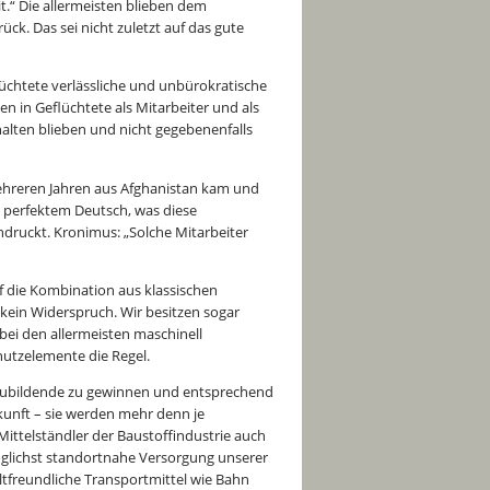
.“ Die allermeisten blieben dem
k. Das sei nicht zuletzt auf das gute
lüchtete verlässliche und unbürokratische
 in Geflüchtete als Mitarbeiter und als
halten blieben und nicht gegebenenfalls
 mehreren Jahren aus Afghanistan kam und
n perfektem Deutsch, was diese
indruckt. Kronimus: „Solche Mitarbeiter
 die Kombination aus klassischen
kein Widerspruch. Wir besitzen sogar
ei den allermeisten maschinell
hutzelemente die Regel.
uszubildende zu gewinnen und entsprechend
ukunft – sie werden mehr denn je
ittelständler der Baustoffindustrie auch
öglichst standortnahe Versorgung unserer
tfreundliche Transportmittel wie Bahn