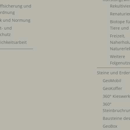
ffsicherung und
Rekultivi
rdnung
Renaturie
ik und Normung
Biotope fü
t- und
Tiere und
chutz
Freizeit,
ichkeitsarbeit
Naherhol
Naturerle
Weitere
Folgenutz
Steine und Erde
GeoMobil
GeoKoffer
360° Kieswer
360°
Steinbruchru
Bausteine de
GeoBox