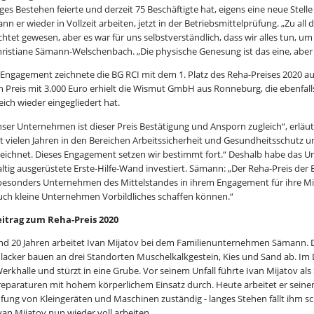
ges Bestehen feierte und derzeit 75 Beschäftigte hat, eigens eine neue Stelle
ann er wieder in Vollzeit arbeiten, jetzt in der Betriebsmittelprüfung. „Zu 
chtet gewesen, aber es war für uns selbstverständlich, dass wir alles tun, u
hristiane Sämann-Welschenbach. „Die physische Genesung ist das eine, aber
 Engagement zeichnete die BG RCI mit dem 1. Platz des Reha-Preises 2020 aus,
n Preis mit 3.000 Euro erhielt die Wismut GmbH aus Ronneburg, die ebenfall
eich wieder eingegliedert hat.
nser Unternehmen ist dieser Preis Bestätigung und Ansporn zugleich“, erläu
it vielen Jahren in den Bereichen Arbeitssicherheit und Gesundheitsschutz 
eichnet. Dieses Engagement setzen wir bestimmt fort.“ Deshalb habe das U
altig ausgerüstete Erste-Hilfe-Wand investiert. Sämann: „Der Reha-Preis der B
besonders Unternehmen des Mittelstandes in ihrem Engagement für ihre Mita
uch kleine Unternehmen Vorbildliches schaffen können.“
itrag zum Reha-Preis 2020
und 20 Jahren arbeitet Ivan Mijatov bei dem Familienunternehmen Sämann. D
lacker bauen an drei Standorten Muschelkalkgestein, Kies und Sand ab. Im D
erkhalle und stürzt in eine Grube. Vor seinem Unfall führte Ivan Mijatov als 
eparaturen mit hohem körperlichem Einsatz durch. Heute arbeitet er seinen K
üfung von Kleingeräten und Maschinen zuständig - langes Stehen fällt ihm s
van Mijatov nun wieder voll arbeiten.