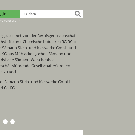
ogin
rt vergessen?
sgezeichnet von der Berufsgenossenschaft
hstoffe und Chemische Industrie (BG RCI):
e Sämann Stein- und Kieswerke GmbH und
 KG aus Mühlacker. Jochen Sämann und
ristiane Sämann-Welschenbach
eschäftsführende Gesellschafter) freuen
ch zu Recht.
ld: Sämann Stein- und Kieswerke GmbH
d Co KG