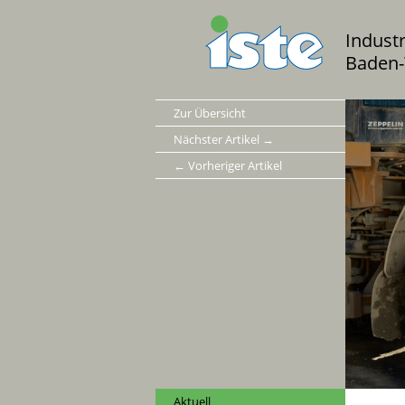
Indust
Baden-
Zur Übersicht
Nächster Artikel →
← Vorheriger Artikel
Aktuell