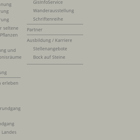
GisInfoService
nnung
Wanderausstellung
erung
Schriftenreihe
rung
r seltene
Partner
 Pflanzen
Ausbildung / Karriere
Stellenangebote
ung und
bnisräume
Bock auf Steine
ung
n erleben
krundgang
ndgang
s Landes