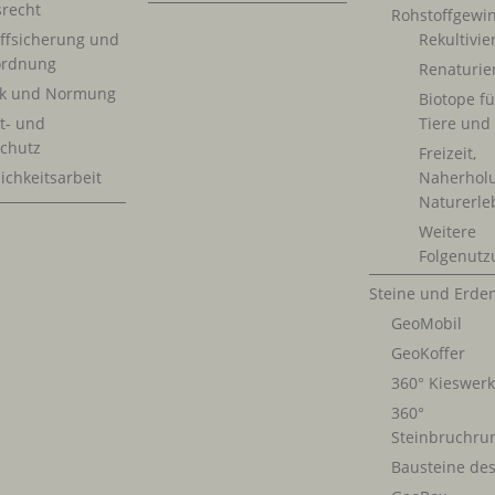
srecht
Rohstoffgewi
ffsicherung und
Rekultivi
rdnung
Renaturie
ik und Normung
Biotope fü
t- und
Tiere und
chutz
Freizeit,
ichkeitsarbeit
Naherhol
Naturerle
Weitere
Folgenutz
Steine und Erde
GeoMobil
GeoKoffer
360° Kieswer
360°
Steinbruchru
Bausteine de