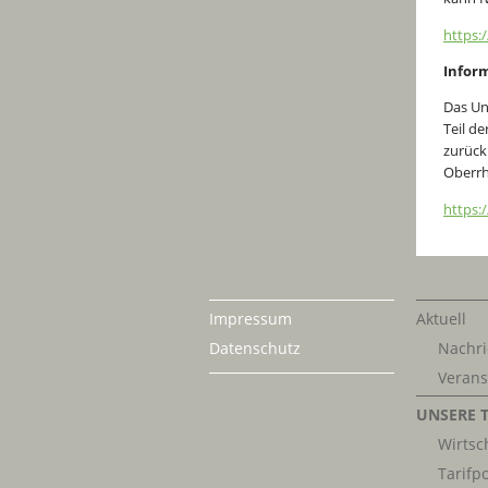
https:
Infor
Das Un
Teil d
zurück
Oberrh
https:
Impressum
Aktuell
Datenschutz
Nachri
Verans
UNSERE 
Wirtsch
Tarifpo