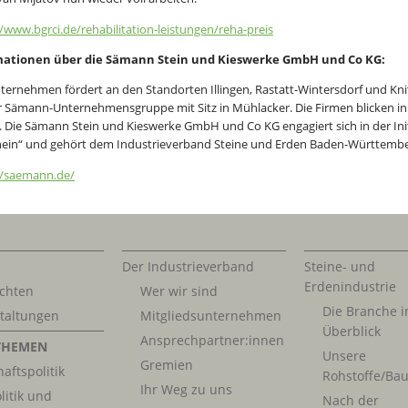
//www.bgrci.de/rehabilitation-leistungen/reha-preis
mationen über die Sämann Stein und Kieswerke GmbH und Co KG:
ternehmen fördert an den Standorten Illingen, Rastatt-Wintersdorf und Knitt
er Sämann-Unternehmensgruppe mit Sitz in Mühlacker. Die Firmen blicken in 
. Die Sämann Stein und Kieswerke GmbH und Co KG engagiert sich in der Init
ein“ und gehört dem Industrieverband Steine und Erden Baden-Württember
//saemann.de/
Der Industrieverband
Steine- und
Erdenindustrie
chten
Wer wir sind
Die Branche 
taltungen
Mitgliedsunternehmen
Überblick
Ansprechpartner:innen
THEMEN
Unsere
Gremien
aftspolitik
Rohstoffe/Bau
Ihr Weg zu uns
litik und
Nach der