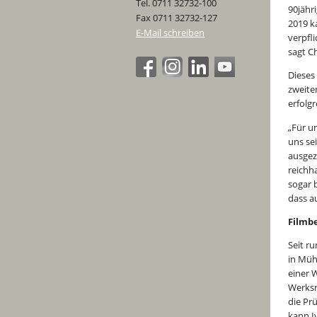
Tel. 0711 32732-100
90jähri
Fax 0711 32732-127
2019 k
E-Mail schreiben
verpfli
sagt C
Dieses
zweite
erfolgr
„Für u
uns se
ausgez
reichh
sogar 
dass a
Filmbe
Seit r
in Müh
einer W
Werksr
die Pr
kann I