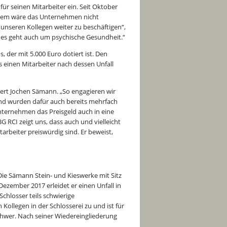
 für seinen Mitarbeiter ein. Seit Oktober
all dem wäre das Unternehmen nicht
m unseren Kollegen weiter zu beschäftigen“,
 es geht auch um psychische Gesundheit.“
 der mit 5.000 Euro dotiert ist. Den
s einen Mitarbeiter nach dessen Unfall
tert Jochen Sämann. „So engagieren wir
und wurden dafür auch bereits mehrfach
nternehmen das Preisgeld auch in eine
G RCI zeigt uns, dass auch und vielleicht
rbeiter preiswürdig sind. Er beweist,
ie Sämann Stein- und Kieswerke mit Sitz
ezember 2017 erleidet er einen Unfall in
Schlosser teils schwierige
ollegen in der Schlosserei zu und ist für
chwer. Nach seiner Wiedereingliederung