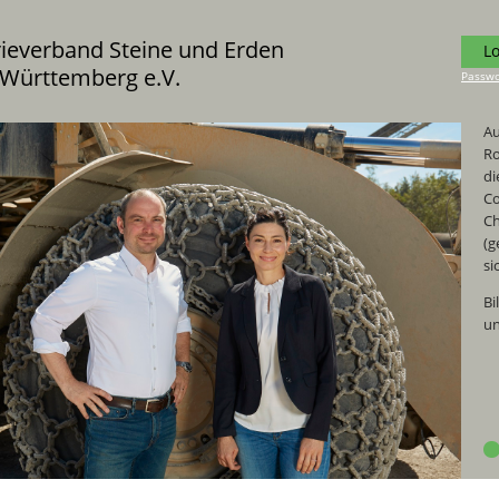
rieverband Steine und Erden
L
Württemberg e.V.
Passwo
Au
Ro
di
Co
Ch
(g
si
Bi
un