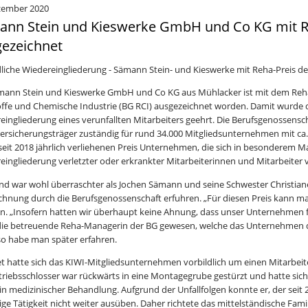
zember 2020
nn Stein und Kieswerke GmbH und Co KG mit Re
ezeichnet
dliche Wiedereingliederung - Sämann Stein- und Kieswerke mit Reha-Preis de
mann Stein und Kieswerke GmbH und Co KG aus Mühlacker ist mit dem Reha
ffe und Chemische Industrie (BG RCI) ausgezeichnet worden. Damit wurde d
eingliederung eines verunfallten Mitarbeiters geehrt. Die Berufsgenossenschaf
versicherungsträger zuständig für rund 34.000 Mitgliedsunternehmen mit ca. 
seit 2018 jährlich verliehenen Preis Unternehmen, die sich in besonderem M
eingliederung verletzter oder erkrankter Mitarbeiterinnen und Mitarbeiter
d war wohl überraschter als Jochen Sämann und seine Schwester Christian
chnung durch die Berufsgenossenschaft erfuhren. „Für diesen Preis kann ma
. „Insofern hatten wir überhaupt keine Ahnung, dass unser Unternehmen f
 die betreuende Reha-Managerin der BG gewesen, welche das Unternehmen d
so habe man später erfahren.
t hatte sich das KIWI-Mitgliedsunternehmen vorbildlich um einen Mitarbeit
triebsschlosser war rückwärts in eine Montagegrube gestürzt und hatte sic
in medizinischer Behandlung. Aufgrund der Unfallfolgen konnte er, der seit 2
ige Tätigkeit nicht weiter ausüben. Daher richtete das mittelständische Fam