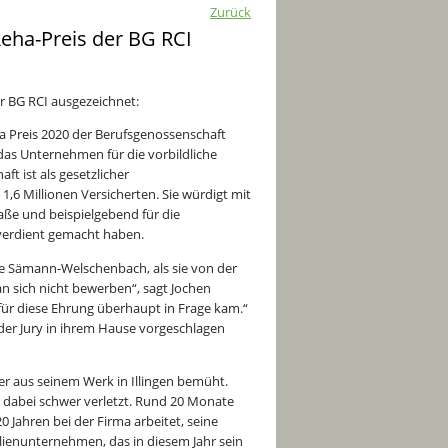
Zurück
ha-Preis der BG RCI
r BG RCI ausgezeichnet:
 Preis 2020 der Berufsgenossenschaft
as Unternehmen für die vorbildliche
t ist als gesetzlicher
1,6 Millionen Versicherten. Sie würdigt mit
aße und beispielgebend für die
 verdient gemacht haben.
e Sämann-Welschenbach, als sie von der
n sich nicht bewerben“, sagt Jochen
ür diese Ehrung überhaupt in Frage kam.“
er Jury in ihrem Hause vorgeschlagen
er aus seinem Werk in Illingen bemüht.
h dabei schwer verletzt. Rund 20 Monate
0 Jahren bei der Firma arbeitet, seine
ilienunternehmen, das in diesem Jahr sein