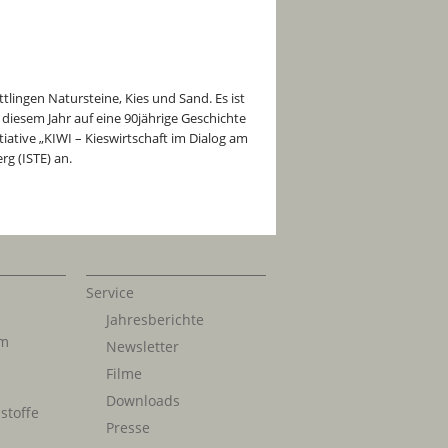
lingen Natursteine, Kies und Sand. Es ist
diesem Jahr auf eine 90jährige Geschichte
iative „KIWI – Kieswirtschaft im Dialog am
g (ISTE) an.
Service
Jahresberichte
im
Newsletter
Filme
Downloads
stoffe
Presse