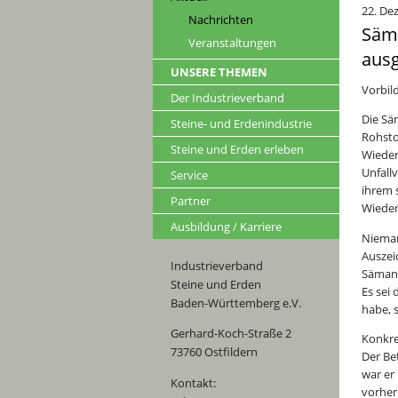
22. De
Nachrichten
Säma
Veranstaltungen
ausg
UNSERE THEMEN
Vorbil
Der Industrieverband
Die Sä
Steine- und Erdenindustrie
Rohsto
Steine und Erden erleben
Wieder
Unfall
Service
ihrem 
Partner
Wieder
Ausbildung / Karriere
Nieman
Auszei
Industrieverband
Sämann
Steine und Erden
Es sei
Baden-Württemberg e.V.
habe, 
Gerhard-Koch-Straße 2
Konkre
73760 Ostfildern
Der Be
war er 
Kontakt:
vorher