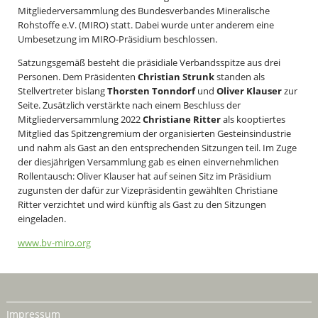
Mitgliederversammlung des Bundesverbandes Mineralische
Rohstoffe e.V. (MIRO) statt. Dabei wurde unter anderem eine
Umbesetzung im MIRO-Präsidium beschlossen.
Satzungsgemäß besteht die präsidiale Verbandsspitze aus drei
Personen. Dem Präsidenten
Christian Strunk
standen als
Stellvertreter bislang
Thorsten Tonndorf
und
Oliver Klauser
zur
Seite. Zusätzlich verstärkte nach einem Beschluss der
Mitgliederversammlung 2022
Christiane Ritter
als kooptiertes
Mitglied das Spitzengremium der organisierten Gesteinsindustrie
und nahm als Gast an den entsprechenden Sitzungen teil. Im Zuge
der diesjährigen Versammlung gab es einen einvernehmlichen
Rollentausch: Oliver Klauser hat auf seinen Sitz im Präsidium
zugunsten der dafür zur Vizepräsidentin gewählten Christiane
Ritter verzichtet und wird künftig als Gast zu den Sitzungen
eingeladen.
www.bv-miro.org
Impressum