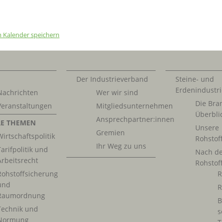
 Kalender speichern
Der Industrieverband
Steine- und
Erdenindustri
Nachrichten
Wer wir sind
Die Bra
Veranstaltungen
Mitgliedsunternehmen
Überbli
Ansprechpartner:innen
E THEMEN
Unsere
Gremien
Wirtschaftspolitik
Rohstof
Ihr Weg zu uns
Tarifpolitik und
Nach d
Arbeitsrecht
Rohstof
Rohstoffsicherung
R
und
R
Raumordnung
B
Technik und
s
Normung