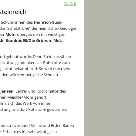
Zurück
teinreich“
 Schüler:innen des
Heinrich-Suso-
e „Schatztruhe“ der heimischen Geologie
ver Mohr
übergab den mit wichtigen
li, Bündnis 90/Die Grünen, MdL
,
und gebaut wurde. Denn Steine erzählen
g nicht wegzudenken: als Rohstoffe zum
 nicht bekannt sind. So wird etwa sehr
 baden-württembergische Schulen
 Jansen
, Lehrer und Koordinator des
hmen Meichle+Mohr gehört,
ahm, sich das Werk von innen
eistung, wie dort Rohstoffe gewonnen,
ndustrieverband Steine und Erden Baden-
r halte es für sehr wichtig, ein