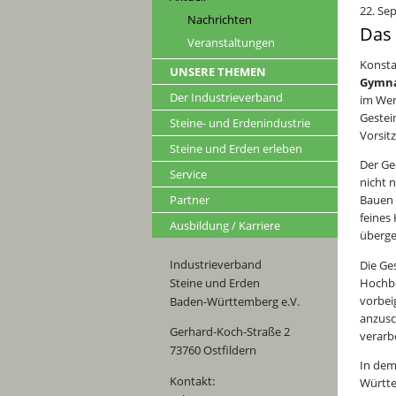
22. Se
Nachrichten
Das 
Veranstaltungen
Konsta
UNSERE THEMEN
Gymna
Der Industrieverband
im Wer
Gestei
Steine- und Erdenindustrie
Vorsit
Steine und Erden erleben
Der Ge
Service
nicht 
Partner
Bauen 
feines
Ausbildung / Karriere
überge
Industrieverband
Die Ge
Hochbe
Steine und Erden
vorbei
Baden-Württemberg e.V.
anzusc
Gerhard-Koch-Straße 2
verarb
73760 Ostfildern
In dem
Kontakt:
Württe