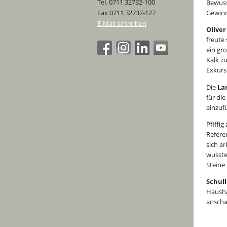
Tel. 0711 32732-100
Bewuss
Fax 0711 32732-127
Gewinn
E-Mail schreiben
Oliver
freute
ein gr
Kalk z
Exkurs
Die
La
für di
einzuf
Pfiffi
Referen
sich e
wusste
Steine
Schull
Hausha
anscha