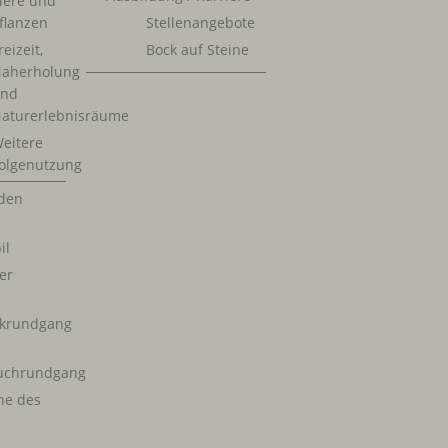
iere und
flanzen
Stellenangebote
reizeit,
Bock auf Steine
aherholung
nd
aturerlebnisräume
eitere
olgenutzung
rden
il
er
rkrundgang
ruchrundgang
ne des