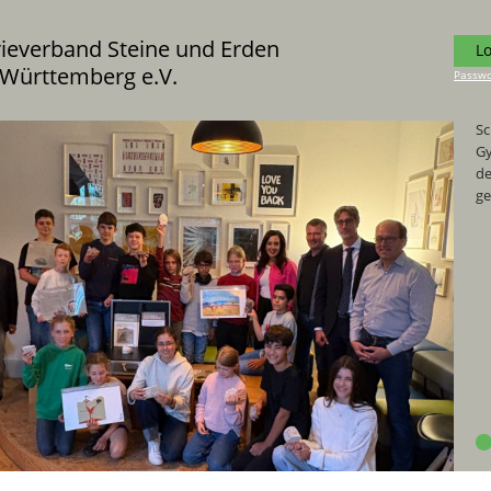
rieverband Steine und Erden
L
Württemberg e.V.
Passwo
Sc
Gy
de
ge