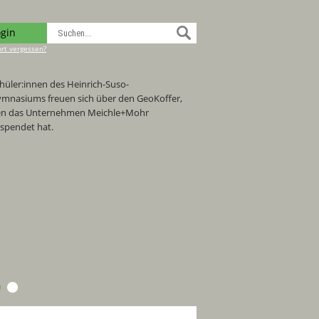
ogin
rt vergessen?
hüler:innen des Heinrich-Suso-
mnasiums freuen sich über den GeoKoffer,
n das Unternehmen Meichle+Mohr
spendet hat.