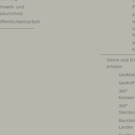
T
Umwelt- und
P
Naturschutz
F
Öffentlichkeitsarbeit
N
u
N
W
F
Steine und E
erleben
GeoMob
GeoKoff
360°
Kieswe
360°
Steinb
Baustei
Landes