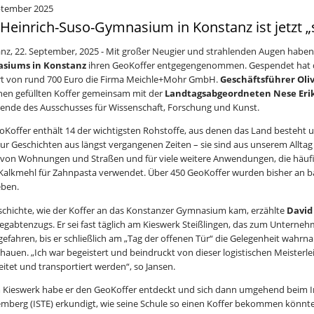
ptember 2025
Heinrich-Suso-Gymnasium in Konstanz ist jetzt „s
nz, 22. September, 2025 - Mit großer Neugier und strahlenden Augen haben
siums in Konstanz
ihren GeoKoffer entgegengenommen. Gespendet hat di
t von rund 700 Euro die Firma Meichle+Mohr GmbH.
Geschäftsführer Oli
nen gefüllten Koffer gemeinsam mit der
Landtagsabgeordneten Nese Erik
zende des Ausschusses für Wissenschaft, Forschung und Kunst.
oKoffer enthält 14 der wichtigsten Rohstoffe, aus denen das Land besteht 
nur Geschichten aus längst vergangenen Zeiten – sie sind aus unserem Allta
von Wohnungen und Straßen und für viele weitere Anwendungen, die häufig
 Kalkmehl für Zahnpasta verwendet. Über 450 GeoKoffer wurden bisher an
ben.
schichte, wie der Koffer an das Konstanzer Gymnasium kam, erzählte
David
gabtenzugs. Er sei fast täglich am Kieswerk Steißlingen, das zum Unterne
gefahren, bis er schließlich am „Tag der offenen Tür“ die Gelegenheit wahrn
hauen. „Ich war begeistert und beindruckt von dieser logistischen Meisterl
eitet und transportiert werden“, so Jansen.
 Kieswerk habe er den GeoKoffer entdeckt und sich dann umgehend beim I
mberg (ISTE) erkundigt, wie seine Schule so einen Koffer bekommen könnte. E