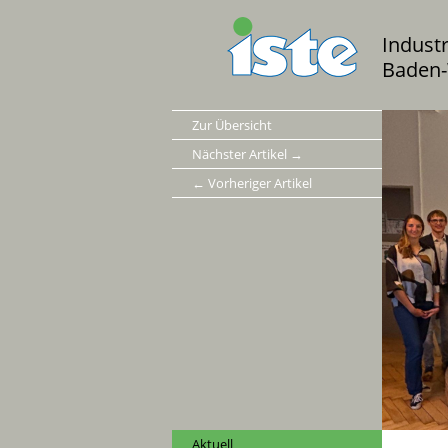
Indust
Baden-
Zur Übersicht
Nächster Artikel →
← Vorheriger Artikel
Aktuell