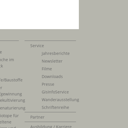
Service
e
Jahresberichte
nche im
Newsletter
ck
Filme
Downloads
fe/Baustoffe
Presse
er
GisInfoService
fgewinnung
Wanderausstellung
ekultivierung
Schriftenreihe
enaturierung
iotope für
Partner
eltene
Ausbildung / Karriere