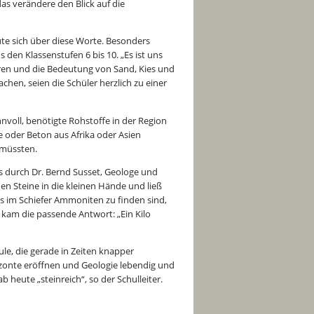
as verändere den Blick auf die
te sich über diese Worte. Besonders
 den Klassenstufen 6 bis 10. „Es ist uns
hren und die Bedeutung von Sand, Kies und
hen, seien die Schüler herzlich zu einer
nnvoll, benötigte Rohstoffe in der Region
e oder Beton aus Afrika oder Asien
 müssten.
rs durch Dr. Bernd Susset, Geologe und
nen Steine in die kleinen Hände und ließ
s im Schiefer Ammoniten zu finden sind,
, kam die passende Antwort: „Ein Kilo
ule, die gerade in Zeiten knapper
zonte eröffnen und Geologie lebendig und
 heute „steinreich“, so der Schulleiter.