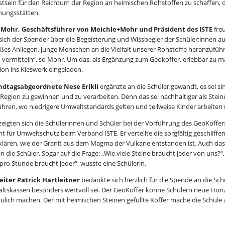
tsein für den Reichtum der Region an heimischen Rohstoffen zu schaffen, d
ungsstätten.
 Mohr, Geschäftsführer von Meichle+Mohr und Präsident des ISTE
freu
 sich der Spender über die Begeisterung und Wissbegier der Schüler:innen aus
oßes Anliegen, junge Menschen an die Vielfalt unserer Rohstoffe heranzufü
u vermitteln“, so Mohr. Um das, als Ergänzung zum Geokoffer, erlebbar zu mac
ion ins Kieswerk eingeladen.
ndtagsabgeordnete Nese Erikli
ergänzte an die Schüler gewandt, es sei si
e Region zu gewinnen und zu verarbeiten. Denn das sei nachhaltiger als Stein
ühren, wo niedrigere Umweltstandards gelten und teilweise Kinder arbeiten
g zeigten sich die Schülerinnen und Schüler bei der Vorführung des GeoKoffe
t für Umweltschutz beim Verband ISTE. Er verteilte die sorgfältig geschliffe
rklären, wie der Granit aus dem Magma der Vulkane entstanden ist. Auch das
n die Schüler. Sogar auf die Frage: „Wie viele Steine braucht jeder von uns?“
 pro Stunde braucht jeder“, wusste eine Schülerin.
eiter Patrick Hartleitner
bedankte sich herzlich für die Spende an die Sch
ltskassen besonders wertvoll sei. Der GeoKoffer könne Schülern neue Hori
ulich machen. Der mit heimischen Steinen gefüllte Koffer mache die Schule ab