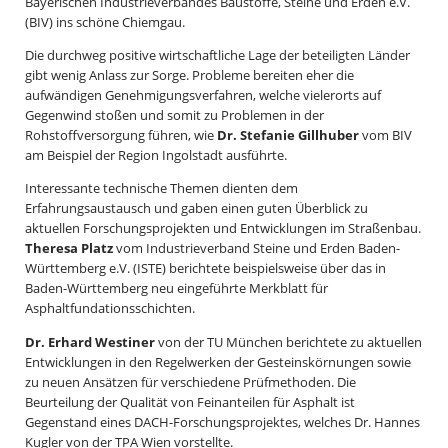
Bayerischen Industrieverbandes Baustoffe, Steine und Erden e.V.
(BIV) ins schöne Chiemgau.
Die durchweg positive wirtschaftliche Lage der beteiligten Länder
gibt wenig Anlass zur Sorge. Probleme bereiten eher die
aufwändigen Genehmigungsverfahren, welche vielerorts auf
Gegenwind stoßen und somit zu Problemen in der
Rohstoffversorgung führen, wie
Dr. Stefanie Gillhuber
vom BIV
am Beispiel der Region Ingolstadt ausführte.
Interessante technische Themen dienten dem
Erfahrungsaustausch und gaben einen guten Überblick zu
aktuellen Forschungsprojekten und Entwicklungen im Straßenbau.
Theresa Platz
vom Industrieverband Steine und Erden Baden-
Württemberg e.V. (ISTE) berichtete beispielsweise über das in
Baden-Württemberg neu eingeführte Merkblatt für
Asphaltfundationsschichten.
Dr. Erhard Westiner
von der TU München berichtete zu aktuellen
Entwicklungen in den Regelwerken der Gesteinskörnungen sowie
zu neuen Ansätzen für verschiedene Prüfmethoden. Die
Beurteilung der Qualität von Feinanteilen für Asphalt ist
Gegenstand eines DACH-Forschungsprojektes, welches Dr. Hannes
Kugler von der TPA Wien vorstellte.