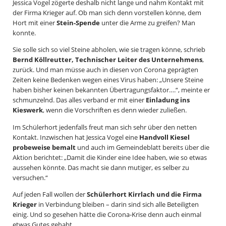
Jessica Vogel zögerte deshalb nicht lange und nahm Kontakt mit
der Firma Krieger auf. Ob man sich denn vorstellen könne, dem
Hort mit einer
Stein-Spende
unter die Arme zu greifen? Man
konnte.
Sie solle sich so viel Steine abholen, wie sie tragen könne, schrieb
Bernd Köllreutter, Technischer Leiter des Unternehmens
,
zurück. Und man müsse auch in diesen von Corona geprägten
Zeiten keine Bedenken wegen eines Virus haben: „Unsere Steine
haben bisher keinen bekannten Übertragungsfaktor….“, meinte er
schmunzelnd. Das alles verband er mit einer
Einladung ins
Kieswerk
, wenn die Vorschriften es denn wieder zuließen.
Im Schülerhort jedenfalls freut man sich sehr über den netten
Kontakt. Inzwischen hat Jessica Vogel eine
Handvoll Kiesel
probeweise bemalt
und auch im Gemeindeblatt bereits über die
Aktion berichtet: „Damit die Kinder eine Idee haben, wie so etwas
aussehen könnte. Das macht sie dann mutiger, es selber zu
versuchen.“
Auf jeden Fall wollen der
Schülerhort Kirrlach und die Firma
Krieger
in Verbindung bleiben – darin sind sich alle Beteiligten
einig. Und so gesehen hätte die Corona-Krise denn auch einmal
etwas Gutes gehabt.