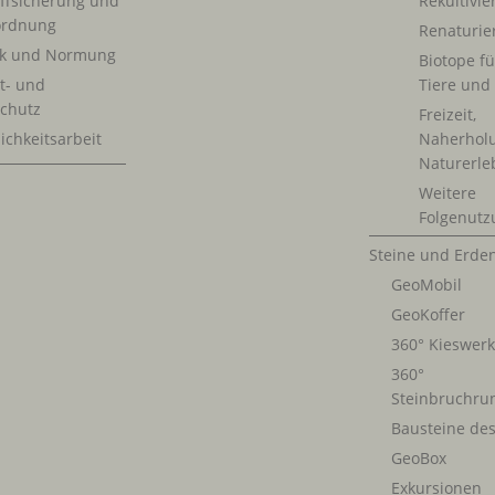
ffsicherung und
Rekultivi
rdnung
Renaturie
ik und Normung
Biotope fü
t- und
Tiere und
chutz
Freizeit,
ichkeitsarbeit
Naherhol
Naturerle
Weitere
Folgenutz
Steine und Erde
GeoMobil
GeoKoffer
360° Kieswer
360°
Steinbruchru
Bausteine de
GeoBox
Exkursionen