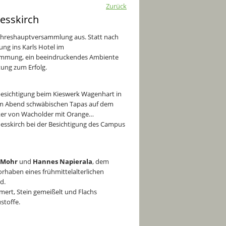
Zurück
esskirch
e Jahreshauptversammlung aus. Statt nach
ung ins Karls Hotel im
Stimmung, ein beeindruckendes Ambiente
ung zum Erfolg.
besichtigung beim Kieswerk Wagenhart in
 am Abend schwäbischen Tapas auf dem
ker von Wacholder mit Orange…
Messkirch bei der Besichtigung des Campus
 Mohr
und
Hannes Napierala
, dem
orhaben eines frühmittelalterlichen
rd.
mert, Stein gemeißelt und Flachs
stoffe.