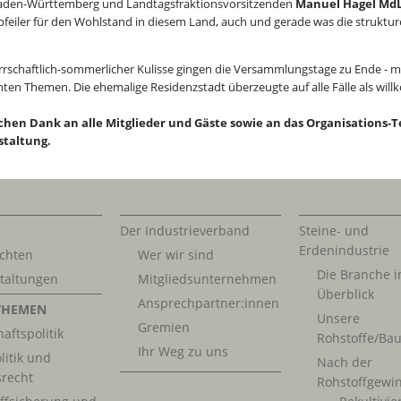
den-Württemberg und Landtagsfraktionsvorsitzenden
Manuel Hagel Md
feiler für den Wohlstand in diesem Land, auch und gerade was die struktur
rrschaftlich-sommerlicher Kulisse gingen die Versammlungstage zu Ende - 
ten Themen. Die ehemalige Residenzstadt überzeugte auf alle Fälle als wil
chen Dank an alle Mitglieder und Gäste sowie an das Organisations-
staltung.
Der Industrieverband
Steine- und
Erdenindustrie
chten
Wer wir sind
Die Branche 
taltungen
Mitgliedsunternehmen
Überblick
Ansprechpartner:innen
THEMEN
Unsere
Gremien
aftspolitik
Rohstoffe/Bau
Ihr Weg zu uns
litik und
Nach der
srecht
Rohstoffgewi