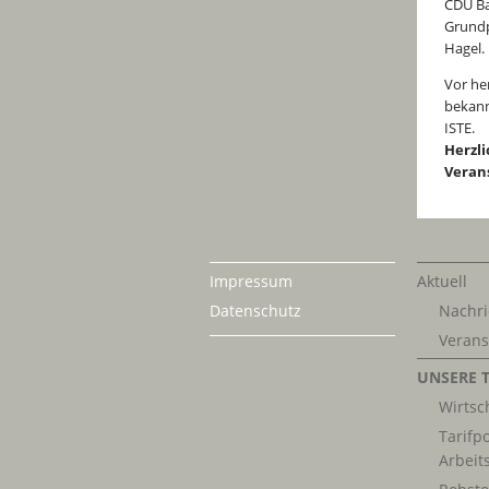
CDU Ba
Grundp
Hagel.
Vor he
bekann
ISTE.
Herzli
Veran
Impressum
Aktuell
Datenschutz
Nachri
Verans
UNSERE 
Wirtsch
Tarifpo
Arbeit