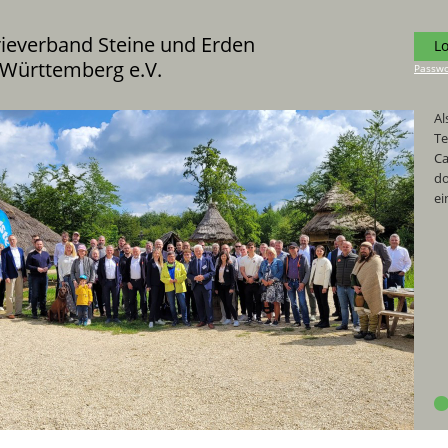
rieverband Steine und Erden
L
Württemberg e.V.
Passwo
Al
Di
Te
si
Ca
We
do
in
ei