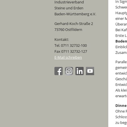
In Sig
Industrieverband
Schwer
Steine und Erden
Hauptg
Baden-Württemberg e.V.
einer 
Gerhard-Koch-Straße 2
Überar
73760 Ostfildern
Bei Ka
Erste 
Kontakt:
Boden
Tel. 0711 32732-100
Einbli
Fax 0711 32732-127
Zusamm
E-Mail schreiben
Parall
gemein
entwic
Geschä
Entwic
Als kl
erwar
Dinne
Ohne R
Schlos
zu beg