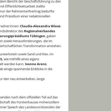
 dem Bericht der Geschäftsführung zu den
d Öffentlichkeitsarbeit stellte
 nur der Rahmentarifvertrag bedurfte
nd Präsidium einer redaktionellen
tredner:innen:
Claudia-Alexandra Wiese
,
andsdirektor des
Regionalverbandes
ierungspräsidiums Tübingen
, gaben
gen sowie Herausforderungen, die im
irtschaftlichen Transformation anstehen.
urwerkstein sowie Sand und Kies. Im
AS,
wie mithilfe eines eigens
elt werden kann.
Ivonne Arenz
,
b einige spannende Einblicke in die
ür den neu entwickelten, lange
nden nach dem offiziellen Teil auf das
undschaft des Fürstenhauses Hohenzollern
inner Speech des Landesvorsitzenden der