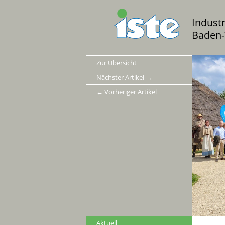
Indust
Baden-
Zur Übersicht
Nächster Artikel →
← Vorheriger Artikel
Aktuell