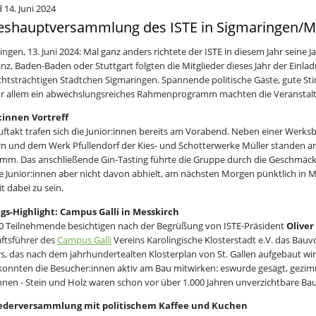
 14. Juni 2024
eshauptversammlung des ISTE in Sigmaringen/M
ingen, 13. Juni 2024: Mal ganz anders richtete der ISTE in diesem Jahr sein
nz, Baden-Baden oder Stuttgart folgten die Mitglieder dieses Jahr der Einlad
chtsträchtigen Städtchen Sigmaringen. Spannende politische Gäste, gute 
r allem ein abwechslungsreiches Rahmenprogramm machten die Veranstalt
:innen Vortreff
ftakt trafen sich die Junior:innen bereits am Vorabend. Neben einer Werks
rn und dem Werk Pfullendorf der Kies- und Schotterwerke Müller standen
mm. Das anschließende Gin-Tasting führte die Gruppe durch die Geschmäc
e Junior:innen aber nicht davon abhielt, am nächsten Morgen pünktlich in 
it dabei zu sein.
gs-Highlight: Campus Galli in Messkirch
0 Teilnehmende besichtigen nach der Begrüßung von ISTE-Präsident
Oliver
ftsführer des
Campus Galli
Vereins Karolingische Klosterstadt e.V. das Bauv
rs, das nach dem jahrhundertealten Klosterplan von St. Gallen aufgebaut wi
konnten die Besucher:innen aktiv am Bau mitwirken: eswurde gesägt, gezim
nen - Stein und Holz waren schon vor über 1.000 Jahren unverzichtbare Bau
iederversammlung mit politischem Kaffee und Kuchen