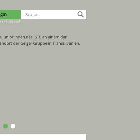
ogin
rt vergessen?
e Altstadt von Sibiu ist sehr sehenswert
d hat kulturell viel zu bieten.