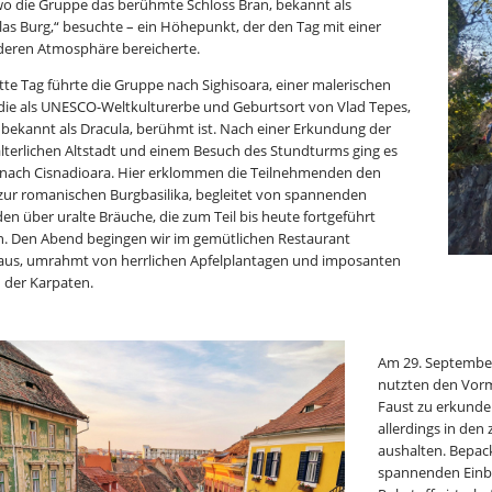
wo die Gruppe das berühmte Schloss Bran, bekannt als
las Burg,“ besuchte – ein Höhepunkt, der den Tag mit einer
eren Atmosphäre bereicherte.
itte Tag führte die Gruppe nach Sighisoara, einer malerischen
 die als UNESCO-Weltkulturerbe und Geburtsort von Vlad Tepes,
 bekannt als Dracula, berühmt ist. Nach einer Erkundung der
alterlichen Altstadt und einem Besuch des Stundturms ging es
 nach Cisnadioara. Hier erklommen die Teilnehmenden den
zur romanischen Burgbasilika, begleitet von spannenden
en über uralte Bräuche, die zum Teil bis heute fortgeführt
. Den Abend begingen wir im gemütlichen Restaurant
aus, umrahmt von herrlichen Apfelplantagen und imposanten
 der Karpaten.
Am 29. September
nutzten den Vormi
Faust zu erkunden
allerdings in den
aushalten. Bepac
spannenden Einbl