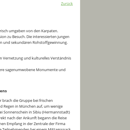
Zurück
erisch umgeben von den Karpaten.
on zu Besuch. Die interessierten jungen
ren und sekundären Rohstoffgewinnung.
um Vernetzung und kulturelles Verständnis
 weitere sagenumwobene Monumente und
gens
 brach die Gruppe bei frischen
d Regen in München auf, um wenige
ei Sonnenschein in Sibiu (Hermannstadt)
kt nach der Ankunft begann die Reise
hen Empfang in der Zentrale der Firma
die Teilnehmenden bei einem Mittagssnack