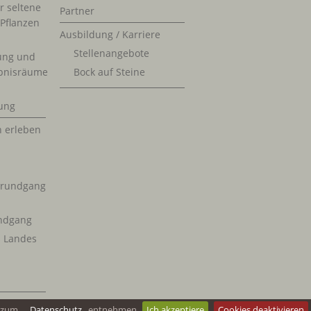
r seltene
Partner
 Pflanzen
Ausbildung / Karriere
Stellenangebote
ung und
bnisräume
Bock auf Steine
ung
n erleben
krundgang
ndgang
s Landes
n zum
Datenschutz
entnehmen
Ich akzeptiere
Cookies deaktivieren