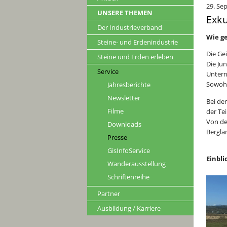
29. Se
UNSERE THEMEN
Exku
Der Industrieverband
Wie g
Steine- und Erdenindustrie
Die Ge
Steine und Erden erleben
Die Ju
Service
Untern
Sowohl
Jahresberichte
Newsletter
Bei de
Filme
der Te
Von de
Downloads
Bergla
Presse
GisInfoService
Einbli
Wanderausstellung
Schriftenreihe
Partner
Ausbildung / Karriere