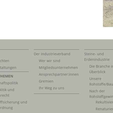
Der Industrieverband
Steine- und
Erdenindustrie
chten
Wer wir sind
Die Branche 
taltungen
Mitgliedsunternehmen
Überblick
Ansprechpartner:innen
THEMEN
Unsere
Gremien
aftspolitik
Rohstoffe/Bau
Ihr Weg zu uns
litik und
Nach der
srecht
Rohstoffgewi
ffsicherung und
Rekultivi
rdnung
Renaturie