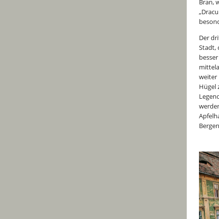
Bran, 
„Dracu
besond
Der dr
Stadt,
besser
mittel
weiter
Hügel 
Legend
werden
Apfelh
Bergen