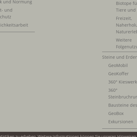
ik und Normung
Biotope fü
t- und
Tiere und
chutz
Freizeit,
ichkeitsarbeit
Naherhol
Naturerle
Weitere
Folgenutz
Steine und Erde
GeoMobil
GeoKoffer
360° Kieswer
360°
Steinbruchru
Bausteine de
GeoBox
Exkursionen
atistiken zu erheben. Weitere Informationen können Sie unseren Hinweise