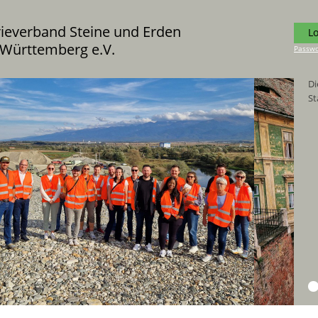
rieverband Steine und Erden
L
Württemberg e.V.
Passwo
Di
un