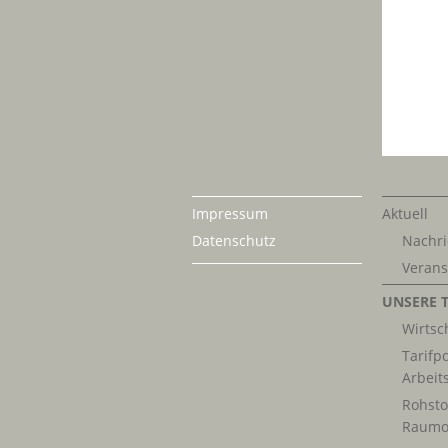
Impressum
Aktuell
Datenschutz
Nachri
Verans
UNSERE 
Wirtsch
Tarifpo
Arbeit
Rohsto
Raumo