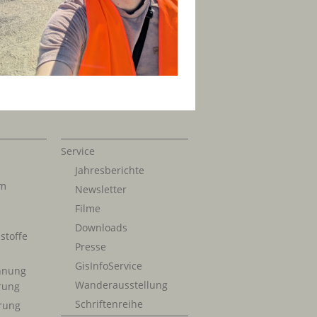
Service
Jahresberichte
im
Newsletter
Filme
Downloads
stoffe
Presse
GisInfoService
nnung
Wanderausstellung
erung
Schriftenreihe
rung