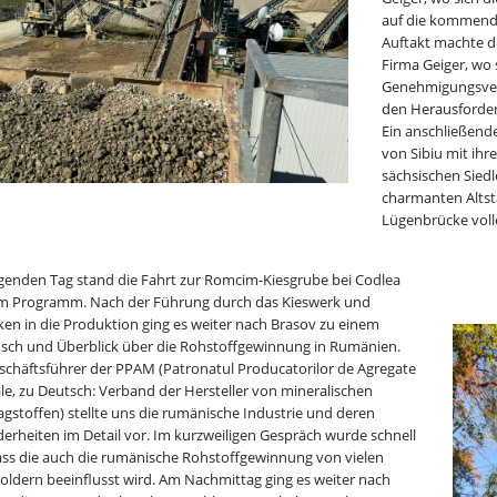
auf die kommend
Auftakt machte di
Firma Geiger, wo 
Genehmigungsver
den Herausforder
Ein anschließende
von Sibiu mit ihr
sächsischen Siedl
charmanten Alts
Lügenbrücke voll
genden Tag stand die Fahrt zur Romcim-Kiesgrube bei Codlea
m Programm. Nach der Führung durch das Kieswerk und
cken in die Produktion ging es weiter nach Brasov zu einem
sch und Überblick über die Rohstoffgewinnung in Rumänien.
schäftsführer der PPAM (Patronatul Producatorilor de Agregate
le, zu Deutsch: Verband der Hersteller von mineralischen
agstoffen) stellte uns die rumänische Industrie und deren
erheiten im Detail vor. Im kurzweiligen Gespräch wurde schnell
dass die auch die rumänische Rohstoffgewinnung von vielen
oldern beeinflusst wird. Am Nachmittag ging es weiter nach