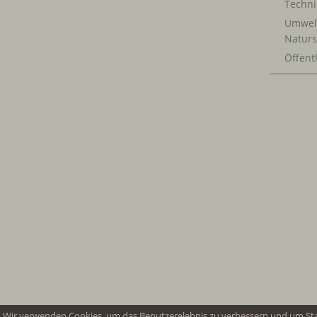
Techn
Umwel
Naturs
Öffentl
Wir verwenden Cookies, um das Benutzerelebnis zu verbessern und um St