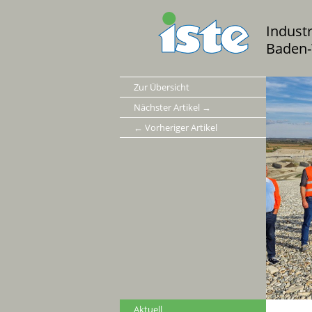
Indust
Baden-
Zur Übersicht
Nächster Artikel →
← Vorheriger Artikel
Aktuell