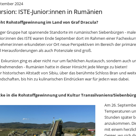
ptember 2024
rsion: ISTE-Junior:innen in Rumänien
eht Rohstoffgewinnung im Land von Graf Dracula?
iger Gruppe hat spannende Standorte im rumänischen Siebenbürgen - mal
nior:innen des ISTE waren Ende September dort im Rahmen einer Fachexkursi
ehmer:innen erkundeten vor Ort neue Perspektiven im Bereich der primä
 Herausforderungen als auch Potenziale sind groß.
r Exkursion ging es aber nicht nur um fachlichen Austausch, sondern auch 
ilnehmenden - Rumänien hatte in dieser Hinsicht jede Menge zu bieten!
r historischen Altstadt von Sibiu, über das berühmte Schloss Bran und
ndschaften, bis hin zu kulinarischen Eindrücken war für jede:n was dabei.
cke in die Rohstoffgewinnung und Kultur Transsilvaniens/Siebenbür
Am 26. September
Temperaturen un
Stunden später b
anzukommen. Dire
mit einem herzlic
Geiger, wo sich 