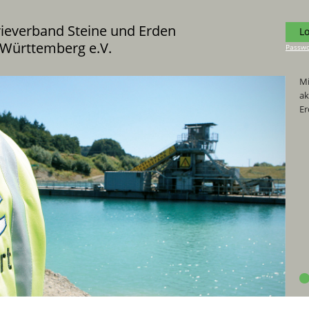
rieverband Steine und Erden
L
Württemberg e.V.
Passwo
Mi
ak
Er