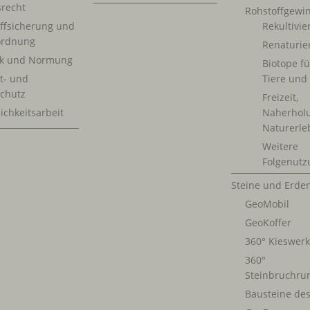
srecht
Rohstoffgewi
ffsicherung und
Rekultivi
rdnung
Renaturie
ik und Normung
Biotope fü
t- und
Tiere und
chutz
Freizeit,
ichkeitsarbeit
Naherhol
Naturerle
Weitere
Folgenutz
Steine und Erde
GeoMobil
GeoKoffer
360° Kieswer
360°
Steinbruchru
Bausteine de