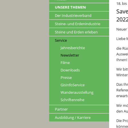
18. bi
UNSERE THEMEN
Save
Der Industrieverband
202
Steine- und Erdenindustrie
Neuer 
Steine und Erden erleben
Liebe 
Service
Jahresberichte
die Rü
Auswei
Newsletter
Ihnen!
Filme
Wir bi
Downloads
Wintera
Presse
Das Ih
GisInfoService
Refere
Wanderausstellung
erwart
Schriftenreihe
Wir mö
Partner
den Au
Ausbildung / Karriere
Die Pr
können