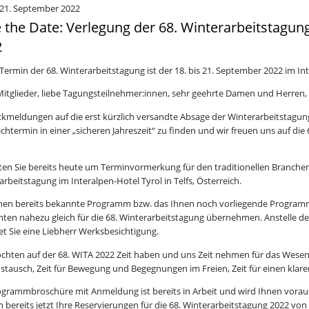
s 21. September 2022
 the Date: Verlegung der 68. Winterarbeitstagun
2
Termin der 68. Winterarbeitstagung ist der 18. bis 21. September 2022 im Inte
Mitglieder, liebe Tagungsteilnehmer:innen, sehr geehrte Damen und Herren,
ckmeldungen auf die erst kürzlich versandte Absage der Winterarbeitstagun
chtermin in einer „sicheren Jahreszeit“ zu finden und wir freuen uns auf die
tten Sie bereits heute um Terminvormerkung für den traditionellen Branche
rbeitstagung im Interalpen-Hotel Tyrol in Telfs, Österreich.
nen bereits bekannte Programm bzw. das Ihnen noch vorliegende Programm
nten nahezu gleich für die 68. Winterarbeitstagung übernehmen. Anstelle de
et Sie eine Liebherr Werksbesichtigung.
chten auf der 68. WITA 2022 Zeit haben und uns Zeit nehmen für das Wesentl
stausch, Zeit für Bewegung und Begegnungen im Freien, Zeit für einen klare
ogrammbroschüre mit Anmeldung ist bereits in Arbeit und wird Ihnen voraussi
 bereits jetzt Ihre Reservierungen für die 68. Winterarbeitstagung 2022 von