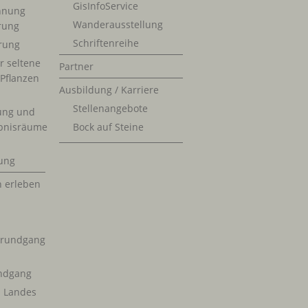
GisInfoService
nnung
Wanderausstellung
erung
Schriftenreihe
rung
r seltene
Partner
 Pflanzen
Ausbildung / Karriere
Stellenangebote
ung und
bnisräume
Bock auf Steine
ung
n erleben
krundgang
ndgang
s Landes