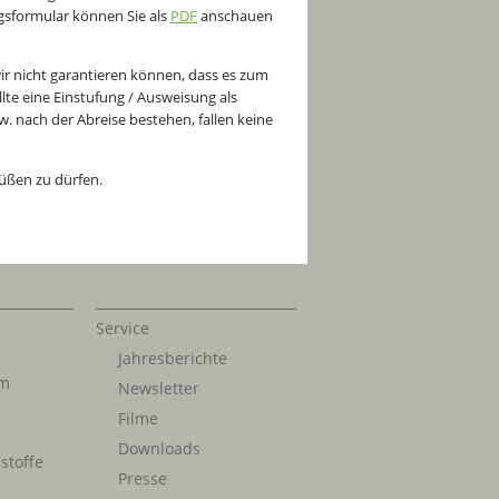
gsformular können Sie als
PDF
anschauen
r nicht garantieren können, dass es zum
te eine Einstufung / Ausweisung als
. nach der Abreise bestehen, fallen keine
rüßen zu dürfen.
Service
Jahresberichte
im
Newsletter
Filme
Downloads
stoffe
Presse