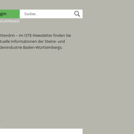
ogin
rt vergessen?
ttendrin – im ISTE-Newsletter finden Sie
tuelle Informationen der Steine- und
denindustrie Baden-Württembergs.