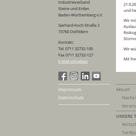
Industrieverband
21.9.2
Steine und Erden
und he
Baden-Württemberg e.V.
Wir mö
Gerhard-Koch-Straße 2
Auslau
73760 Ostfildern
Risiko
Storno
Kontakt:
Tel. 0711 32732-100
Wir wü
Fax 0711 32732-127
Mit fr
E-Mail schreiben
Impressum
Aktuell
Datenschutz
Nachri
Verans
UNSERE 
Wirtsch
Tarifpo