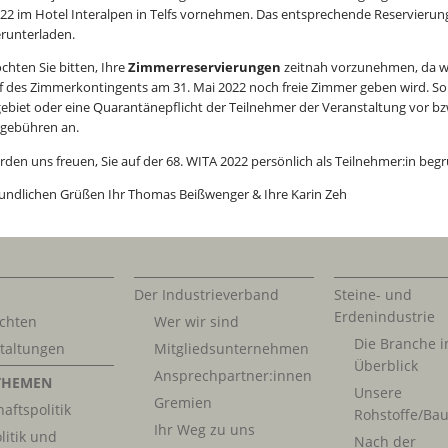
022 im Hotel Interalpen in Telfs vornehmen. Das entsprechende Reservierun
runterladen.
chten Sie bitten, Ihre
Zimmerreservierungen
zeitnah vorzunehmen, da wi
f des Zimmerkontingents am 31. Mai 2022 noch freie Zimmer geben wird. Soll
gebiet oder eine Quarantänepflicht der Teilnehmer der Veranstaltung vor bzw
gebühren an.
rden uns freuen, Sie auf der 68. WITA 2022 persönlich als Teilnehmer:in beg
eundlichen Grüßen Ihr Thomas Beißwenger & Ihre Karin Zeh
Der Industrieverband
Steine- und
Erdenindustrie
chten
Wer wir sind
Die Branche 
taltungen
Mitgliedsunternehmen
Überblick
Ansprechpartner:innen
THEMEN
Unsere
Gremien
aftspolitik
Rohstoffe/Bau
Ihr Weg zu uns
litik und
Nach der