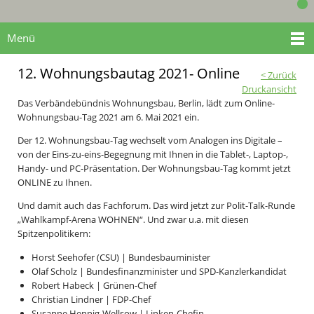
Menü
12. Wohnungsbautag 2021- Online
< Zurück
Druckansicht
Das Verbändebündnis Wohnungsbau, Berlin, lädt zum Online-
Wohnungsbau-Tag 2021 am 6. Mai 2021 ein.
Der 12. Wohnungsbau-Tag wechselt vom Analogen ins Digitale –
von der Eins-zu-eins-Begegnung mit Ihnen in die Tablet-, Laptop-,
Handy- und PC-Präsentation. Der Wohnungsbau-Tag kommt jetzt
ONLINE zu Ihnen.
Und damit auch das Fachforum. Das wird jetzt zur Polit-Talk-Runde
„Wahlkampf-Arena WOHNEN“. Und zwar u.a. mit diesen
Spitzenpolitikern:
Horst Seehofer (CSU) | Bundesbauminister
Olaf Scholz | Bundesfinanzminister und SPD-Kanzlerkandidat
Robert Habeck | Grünen-Chef
Christian Lindner | FDP-Chef
Susanne Hennig-Wellsow | Linken-Chefin