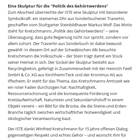
Eine Skulptur für die "Politik des Gehörtwerdens"
Zum Abschied überreichte der ISTE eine Skulptur mit besonderer
Symbolkraft: ein steinernes Ohr aus Sonderbuchener Travertin,
geschaffen vom Stuttgarter Steinbildhauer Markus Wolf. Das Motiv
steht für Kretschmanns „Politik des Gehörtwerdens" – seine
Überzeugung, dass gute Regierung nicht nur spricht, sondern vor
allem zuhört. Der Travertin aus Sonderbuch ist dabei bewusst
gewählt: In diesem Ort auf der Schwäbischen Alb besuchte
Kretschmann die Volksschule – der Stein trägt damit ein Stück
seiner Heimat in sich. Der Sockel der Skulptur besteht aus
Recyclingbeton, gefertigt in Zusammenarbeit mit der Heinrich Feeß
GmbH & Co. KG aus Kirchheim/Teck und der Kronimus AG aus
Iffezheim. Er steht für das Thema, das Kretschmanns Amtszeit wie
ein roter Faden durchzogen hat: Nachhaltigkeit,
Ressourcenschonung und die konsequente Förderung von
Kreislaufwirtschaft. Naturstein und Sekundärrohstoff in einem
Objekt vereint – ein Bild für die Brücke, die die Steine-und-Erden-
Branche täglich zwischen wirtschaftlicher Notwendigkeit und
ökologischer Verantwortung baut.
Der ISTE dankt Winfried Kretschmann für 15 Jahre offenen Dialog,
gegenseitigen Respekt und echtes Gehör – und wünscht ihm für