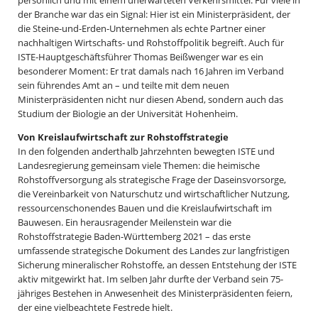
der Branche war das ein Signal: Hier ist ein Ministerpräsident, der
die Steine-und-Erden-Unternehmen als echte Partner einer
nachhaltigen Wirtschafts- und Rohstoffpolitik begreift. Auch für
ISTE-Hauptgeschäftsführer Thomas Beißwenger war es ein
besonderer Moment: Er trat damals nach 16 Jahren im Verband
sein führendes Amt an – und teilte mit dem neuen
Ministerpräsidenten nicht nur diesen Abend, sondern auch das
Studium der Biologie an der Universität Hohenheim.
Von Kreislaufwirtschaft zur Rohstoffstrategie
In den folgenden anderthalb Jahrzehnten bewegten ISTE und
Landesregierung gemeinsam viele Themen: die heimische
Rohstoffversorgung als strategische Frage der Daseinsvorsorge,
die Vereinbarkeit von Naturschutz und wirtschaftlicher Nutzung,
ressourcenschonendes Bauen und die Kreislaufwirtschaft im
Bauwesen. Ein herausragender Meilenstein war die
Rohstoffstrategie Baden-Württemberg 2021 – das erste
umfassende strategische Dokument des Landes zur langfristigen
Sicherung mineralischer Rohstoffe, an dessen Entstehung der ISTE
aktiv mitgewirkt hat. Im selben Jahr durfte der Verband sein 75-
jähriges Bestehen in Anwesenheit des Ministerpräsidenten feiern,
der eine vielbeachtete Festrede hielt.