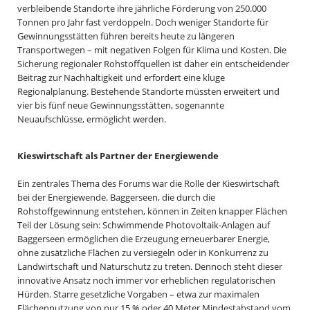
verbleibende Standorte ihre jährliche Förderung von 250.000
Tonnen pro Jahr fast verdoppeln. Doch weniger Standorte für
Gewinnungsstätten führen bereits heute zu längeren
Transportwegen – mit negativen Folgen für Klima und Kosten. Die
Sicherung regionaler Rohstoffquellen ist daher ein entscheidender
Beitrag zur Nachhaltigkeit und erfordert eine kluge
Regionalplanung. Bestehende Standorte müssten erweitert und
vier bis fünf neue Gewinnungsstätten, sogenannte
Neuaufschlüsse, ermöglicht werden.
Kieswirtschaft als Partner der Energiewende
Ein zentrales Thema des Forums war die Rolle der Kieswirtschaft
bei der Energiewende. Baggerseen, die durch die
Rohstoffgewinnung entstehen, können in Zeiten knapper Flächen
Teil der Lösung sein: Schwimmende Photovoltaik-Anlagen auf
Baggerseen ermöglichen die Erzeugung erneuerbarer Energie,
ohne zusätzliche Flächen zu versiegeln oder in Konkurrenz zu
Landwirtschaft und Naturschutz zu treten. Dennoch steht dieser
innovative Ansatz noch immer vor erheblichen regulatorischen
Hürden. Starre gesetzliche Vorgaben – etwa zur maximalen
Flächennutzung von nur 15 % oder 40 Meter Mindestabstand vom