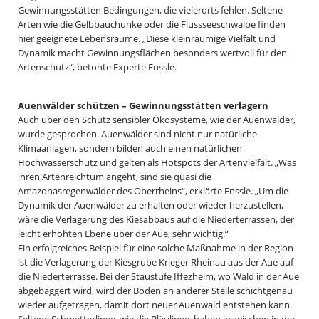
Gewinnungsstätten Bedingungen, die vielerorts fehlen. Seltene
Arten wie die Gelbbauchunke oder die Flussseeschwalbe finden
hier geeignete Lebensräume. „Diese kleinräumige Vielfalt und
Dynamik macht Gewinnungsflächen besonders wertvoll für den
Artenschutz“, betonte Experte Enssle.
Auenwälder schützen – Gewinnungsstätten verlagern
Auch über den Schutz sensibler Ökosysteme, wie der Auenwälder,
wurde gesprochen. Auenwälder sind nicht nur natürliche
Klimaanlagen, sondern bilden auch einen natürlichen
Hochwasserschutz und gelten als Hotspots der Artenvielfalt. „Was
ihren Artenreichtum angeht, sind sie quasi die
Amazonasregenwälder des Oberrheins“, erklärte Enssle. „Um die
Dynamik der Auenwälder zu erhalten oder wieder herzustellen,
wäre die Verlagerung des Kiesabbaus auf die Niederterrassen, der
leicht erhöhten Ebene über der Aue, sehr wichtig.“
Ein erfolgreiches Beispiel für eine solche Maßnahme in der Region
ist die Verlagerung der Kiesgrube Krieger Rheinau aus der Aue auf
die Niederterrasse. Bei der Staustufe Iffezheim, wo Wald in der Aue
abgebaggert wird, wird der Boden an anderer Stelle schichtgenau
wieder aufgetragen, damit dort neuer Auenwald entstehen kann.
Seltene Schmetterlinge, wie die Bläulinge, haben inzwischen in der