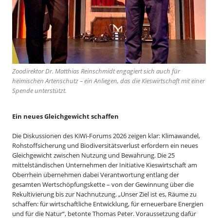
Zoodirektor Dr. Matthias Reinschmidt engagiert sich auch für
heimischen Artenschutz – ein Anliegen, das die Kieswirtschaft mit einer
Spende unterstützt.
Ein neues Gleichgewicht schaffen
Die Diskussionen des KiWi-Forums 2026 zeigen klar: Klimawandel,
Rohstoffsicherung und Biodiversitätsverlust erfordern ein neues
Gleichgewicht zwischen Nutzung und Bewahrung. Die 25
mittelständischen Unternehmen der Initiative Kieswirtschaft am
Oberrhein übernehmen dabei Verantwortung entlang der
gesamten Wertschöpfungskette – von der Gewinnung über die
Rekultivierung bis zur Nachnutzung. „Unser Ziel ist es, Räume zu
schaffen: für wirtschaftliche Entwicklung, für erneuerbare Energien
und für die Natur“, betonte Thomas Peter. Voraussetzung dafür