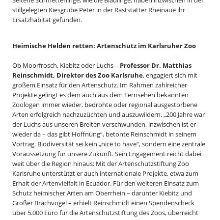
stillgelegten Kiesgrube Peter in der Raststatter Rheinaue ihr
Ersatzhabitat gefunden.
Heimische Helden retten: Artenschutz im Karlsruher Zoo
Ob Moorfrosch, Kiebitz oder Luchs –
Professor Dr. Matthias
Reinschmidt, Direktor des Zoo Karlsruhe
, engagiert sich mit
großem Einsatz für den Artenschutz. Im Rahmen zahlreicher
Projekte gelingt es dem auch aus dem Fernsehen bekannten
Zoologen immer wieder, bedrohte oder regional ausgestorbene
Arten erfolgreich nachzuzüchten und auszuwildern. „200 Jahre war
der Luchs aus unseren Breiten verschwunden, inzwischen ist er
wieder da – das gibt Hoffnung“, betonte Reinschmidt in seinem
Vortrag. Biodiversität sei kein „nice to have“, sondern eine zentrale
Voraussetzung für unsere Zukunft. Sein Engagement reicht dabei
weit über die Region hinaus: Mit der Artenschutzstiftung Zoo
Karlsruhe unterstützt er auch internationale Projekte, etwa zum
Erhalt der Artenvielfalt in Ecuador. Für den weiteren Einsatz zum
Schutz heimischer Arten am Oberrhein – darunter Kiebitz und
Großer Brachvogel – erhielt Reinschmidt einen Spendenscheck
über 5.000 Euro für die Artenschutzstiftung des Zoos, überreicht