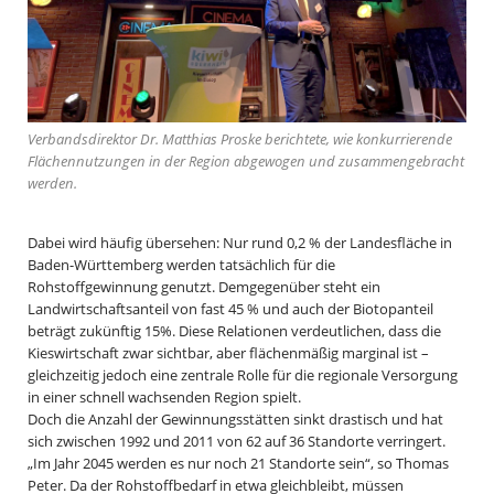
Verbandsdirektor Dr. Matthias Proske berichtete, wie konkurrierende
Flächennutzungen in der Region abgewogen und zusammengebracht
werden.
Dabei wird häufig übersehen: Nur rund 0,2 % der Landesfläche in
Baden-Württemberg werden tatsächlich für die
Rohstoffgewinnung genutzt. Demgegenüber steht ein
Landwirtschaftsanteil von fast 45 % und auch der Biotopanteil
beträgt zukünftig 15%. Diese Relationen verdeutlichen, dass die
Kieswirtschaft zwar sichtbar, aber flächenmäßig marginal ist –
gleichzeitig jedoch eine zentrale Rolle für die regionale Versorgung
in einer schnell wachsenden Region spielt.
Doch die Anzahl der Gewinnungsstätten sinkt drastisch und hat
sich zwischen 1992 und 2011 von 62 auf 36 Standorte verringert.
„Im Jahr 2045 werden es nur noch 21 Standorte sein“, so Thomas
Peter. Da der Rohstoffbedarf in etwa gleichbleibt, müssen