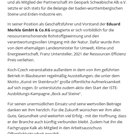
und als Mitglied der Partnerschaft im Geopark Schwäbische Alb e.V.
setzte er sich stets für die Belange der baden-württembergischen
Steine und Erden-Industrie ein.
In seiner Position als Geschäftsführer und Vorstand der
Eduard
Merkle GmbH & Co.KG
engagierte er sich vorbildlich für die
ressourcenschonende Rohstoffgewinnung und den
verantwortungsvollen Umgang mit der Natur. Dafür wurde ihm
von dem ehemaligen Landesminister für Umwelt, Klima und
Energiewirtschaft, Franz Untersteller, 2021 der Ressourcen Effizienz
Preis verliehen.
Koch-Czech veranstaltete außerdem in dem von ihm geführten
Betrieb in Blaubeuren regelmäßig Ausstellungen, die unter dem
Motto „Kunst im Steinbruch“ große öffentliche Aufmerksamkeit
auf sich zogen. Er unterstützte zudem aktiv den Start der ISTE-
Ausbildungs-Kampagne „Bock auf Steine“.
Für seinen unermüdlichen Einsatz und seine wertvollen Beiträge
danken wir ihm herzlich. Für die Zukunft wünschen wir ihm alles
Gute, Gesundheit und weiterhin viel Erfolg - mit der Hoffnung, dass
er der Branche auch künftig verbunden bleibt. Zudem hat ihn die
Fachgruppe Kalk als Mitglied in den Arbeitsausschuss
Öffentlichkeitsarbeit gewählt.