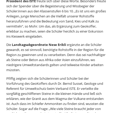
Präsident des ISTE
freute sich über diese Worte. Besonders freute
sich der Spender über die Begeisterung und Wissbegier der
Schüler:innen aus den Klassenstufen 6 bis 10. „Es ist uns ein großes
Anliegen, junge Menschen an die Vielfalt unserer Rohstoffe
heranzuführen und die Bedeutung von Sand, Kies und Kalk zu
vermitteln“, so Mohr. Um das, als Ergänzung zum Geokoffer,
erlebbar zu machen, seien die Schüler herzlich zu einer Exkursion
ins Kieswerk eingeladen.
Die
Landtagsabgeordnete Nese Erikli
ergänzte an die Schüler
gewandt, es sei sinnvoll, benötigte Rohstoffe in der Region für die
Region zu gewinnen und zu verarbeiten. Denn das sei nachhaltiger
als Steine oder Beton aus Afrika oder Asien einzuführen, wo
niedrigere Umweltstandards gelten und teilweise Kinder arbeiten
müssten.
Pfiffig zeigten sich die Schülerinnen und Schüler bei der
Vorführung des GeoKoffers durch Dr. Bernd Susset, Geologe und
Referent für Umweltschutz beim Verband ISTE. Er verteilte die
sorgfältig geschliffenen Steine in die kleinen Hände und ließ sich
erklären, wie der Granit aus dem Magma der Vulkane entstanden
ist. Auch dass im Schiefer Ammoniten zu finden sind, wussten die
Schüler. Sogar auf die Frage: „Wie viele Steine braucht jeder von