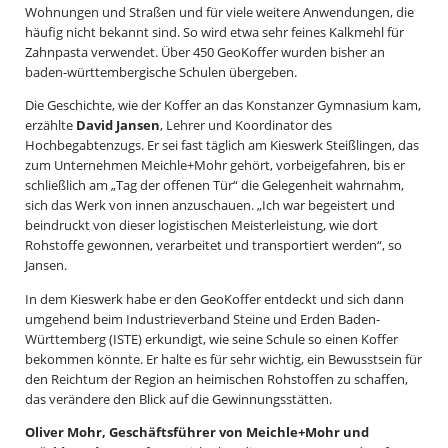
Wohnungen und Straßen und für viele weitere Anwendungen, die
häufig nicht bekannt sind. So wird etwa sehr feines Kalkmehl für
Zahnpasta verwendet. Über 450 GeoKoffer wurden bisher an
baden-württembergische Schulen übergeben.
Die Geschichte, wie der Koffer an das Konstanzer Gymnasium kam,
erzählte
David Jansen
, Lehrer und Koordinator des
Hochbegabtenzugs. Er sei fast täglich am Kieswerk Steißlingen, das
zum Unternehmen Meichle+Mohr gehört, vorbeigefahren, bis er
schließlich am „Tag der offenen Tür“ die Gelegenheit wahrnahm,
sich das Werk von innen anzuschauen. „Ich war begeistert und
beindruckt von dieser logistischen Meisterleistung, wie dort
Rohstoffe gewonnen, verarbeitet und transportiert werden“, so
Jansen.
In dem Kieswerk habe er den GeoKoffer entdeckt und sich dann
umgehend beim Industrieverband Steine und Erden Baden-
Württemberg (ISTE) erkundigt, wie seine Schule so einen Koffer
bekommen könnte. Er halte es für sehr wichtig, ein Bewusstsein für
den Reichtum der Region an heimischen Rohstoffen zu schaffen,
das verändere den Blick auf die Gewinnungsstätten.
Oliver Mohr, Geschäftsführer von Meichle+Mohr und