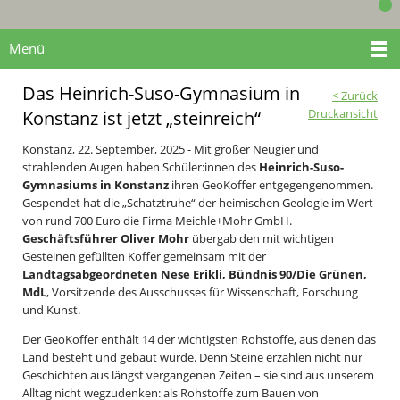
Menü
Das Heinrich-Suso-Gymnasium in
< Zurück
Druckansicht
Konstanz ist jetzt „steinreich“
Konstanz, 22. September, 2025 - Mit großer Neugier und
strahlenden Augen haben Schüler:innen des
Heinrich-Suso-
Gymnasiums in Konstanz
ihren GeoKoffer entgegengenommen.
Gespendet hat die „Schatztruhe“ der heimischen Geologie im Wert
von rund 700 Euro die Firma Meichle+Mohr GmbH.
Geschäftsführer Oliver Mohr
übergab den mit wichtigen
Gesteinen gefüllten Koffer gemeinsam mit der
Landtagsabgeordneten Nese Erikli, Bündnis 90/Die Grünen,
MdL
, Vorsitzende des Ausschusses für Wissenschaft, Forschung
und Kunst.
Der GeoKoffer enthält 14 der wichtigsten Rohstoffe, aus denen das
Land besteht und gebaut wurde. Denn Steine erzählen nicht nur
Geschichten aus längst vergangenen Zeiten – sie sind aus unserem
Alltag nicht wegzudenken: als Rohstoffe zum Bauen von