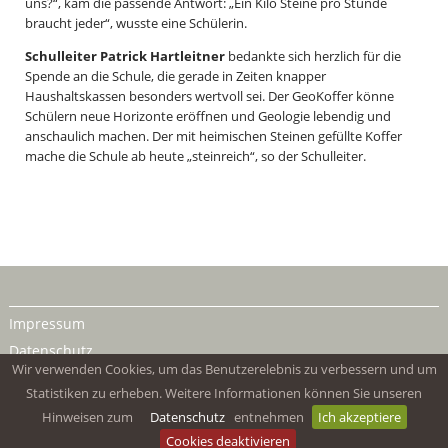
uns?“, kam die passende Antwort: „Ein Kilo Steine pro Stunde
braucht jeder“, wusste eine Schülerin.
Schulleiter Patrick Hartleitner
bedankte sich herzlich für die
Spende an die Schule, die gerade in Zeiten knapper
Haushaltskassen besonders wertvoll sei. Der GeoKoffer könne
Schülern neue Horizonte eröffnen und Geologie lebendig und
anschaulich machen. Der mit heimischen Steinen gefüllte Koffer
mache die Schule ab heute „steinreich“, so der Schulleiter.
Impressum
Datenschutz
Wir verwenden Cookies, um das Benutzerelebnis zu verbessern und um
Statistiken zu erheben. Weitere Informationen können Sie unseren
Hinweisen zum
Datenschutz
entnehmen
Ich akzeptiere
Cookies deaktivieren