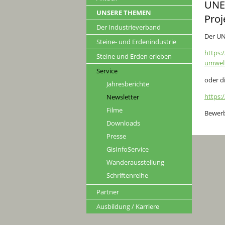
UNES
UNSERE THEMEN
Pro
Der Industrieverband
Der UN
Steine- und Erdenindustrie
https:
Steine und Erden erleben
umwel
Service
oder d
Jahresberichte
https:
Newsletter
Filme
Bewerb
Downloads
Presse
GisInfoService
Wanderausstellung
Schriftenreihe
Partner
Ausbildung / Karriere