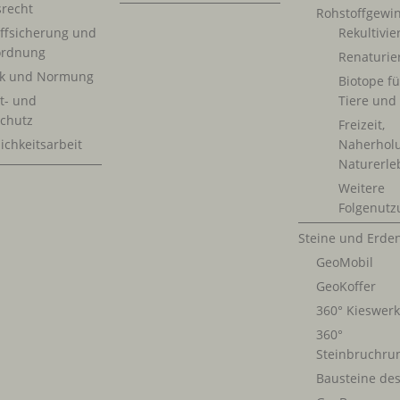
srecht
Rohstoffgewi
ffsicherung und
Rekultivi
rdnung
Renaturie
ik und Normung
Biotope fü
t- und
Tiere und
chutz
Freizeit,
ichkeitsarbeit
Naherhol
Naturerle
Weitere
Folgenutz
Steine und Erde
GeoMobil
GeoKoffer
360° Kieswer
360°
Steinbruchru
Bausteine de