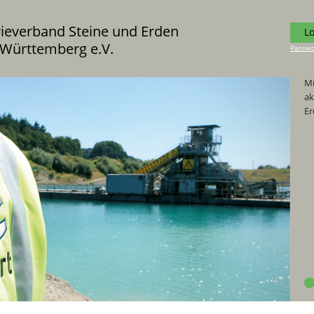
rieverband Steine und Erden
L
Württemberg e.V.
Passwo
Mi
ak
Er