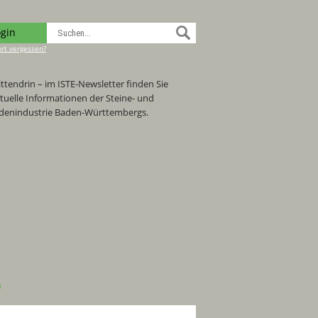
ogin
rt vergessen?
ttendrin – im ISTE-Newsletter finden Sie
tuelle Informationen der Steine- und
denindustrie Baden-Württembergs.