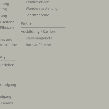
GisInfoService
nnung
Wanderausstellung
erung
Schriftenreihe
rung
r seltene
Partner
 Pflanzen
Ausbildung / Karriere
Stellenangebote
ung und
bnisräume
Bock auf Steine
ung
n erleben
krundgang
ndgang
s Landes