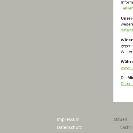
Inform
Teilne
Unser
weiter
datens
Wir e
gegens
Weiter
Währen
www.is
Die
Mi
Datens
Impressum
Aktuell
Datenschutz
Nachri