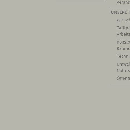
Verans
UNSERE 
Wirtsch
Tarifpo
Arbeit
Rohsto
Raumo
Techn
Umwel
Naturs
Öffentl