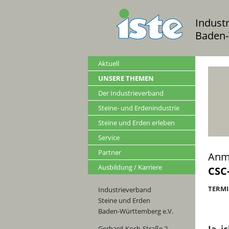
Indust
Baden-
Aktuell
UNSERE THEMEN
Der Industrieverband
Steine- und Erdenindustrie
Steine und Erden erleben
Service
Partner
Anm
Ausbildung / Karriere
CSC
TERMIN
Industrieverband
Steine und Erden
Baden-Württemberg e.V.
Ja, 
Gerhard-Koch-Straße 2