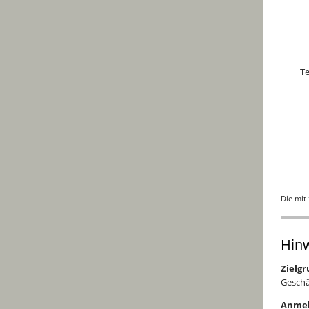
Te
Die mit 
Hinw
Zielgr
Geschä
Anmel