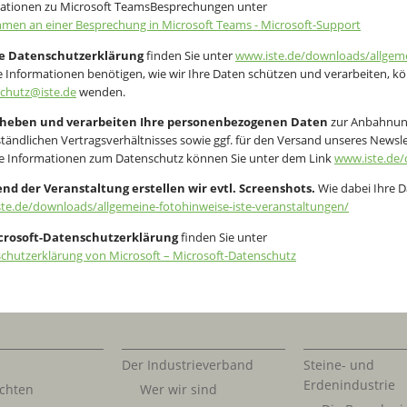
ationen zu Microsoft TeamsBesprechungen unter
hmen an einer Besprechung in Microsoft Teams - Microsoft-Support
e Datenschutzerklärung
finden Sie unter
www.iste.de/downloads/allgeme
e Informationen benötigen, wie wir Ihre Daten schützen und verarbeiten, kö
chutz@iste.de
wenden.
rheben und verarbeiten Ihre personenbezogenen Daten
zur Anbahnun
tändlichen Vertragsverhältnisses sowie ggf. für den Versand unseres News
e Informationen zum Datenschutz können Sie unter dem Link
www.iste.de/
d der Veranstaltung erstellen wir evtl. Screenshots.
Wie dabei Ihre Da
te.de/downloads/allgemeine-fotohinweise-iste-veranstaltungen/
crosoft-Datenschutzerklärung
finden Sie unter
chutzerklärung von Microsoft – Microsoft-Datenschutz
Der Industrieverband
Steine- und
Erdenindustrie
chten
Wer wir sind