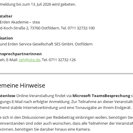
eldung bis zum 13. Juli 2026 wird gebeten.
stalter
 Erden Akademie – stea
d-Koch-Straße 2, 73760 Ostfildern, Tel. 0711 32732-100
isation
 und Erden Service Gesellschaft SES GmbH, Ostfildern
Ansprechpartnerinnen
eh, E-Mail:
zeh@iste.de
, Tel. 0711 32732-126
emeine Hinweise
stenlose
Online-Veranstaltung findet via
Microsoft TeamsBesprechung
s
igungs-E-Mail nach erfolgter Anmeldung. Zur Teilnahme an dieser Veranstal
chend stabile Internetverbindung und eine Tonausgabe an Ihrem Endgerät.
Sie sich in den Diskussionen per Redebeitrag einbringen wollen, benötigen S
einverstanden sind oder auch wünschen, dass alle Teilnehmer der Veranstal
können, benötigen Sie darüber hinaus eine Kamera.