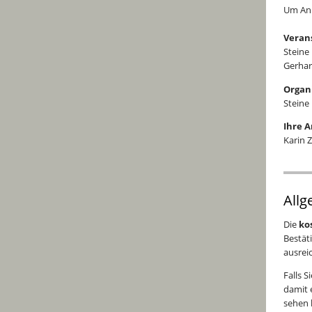
Um Anm
Veran
Steine
Gerhar
Organ
Steine
Ihre 
Karin Z
Allg
Die
ko
Bestät
ausrei
Falls 
damit 
sehen 