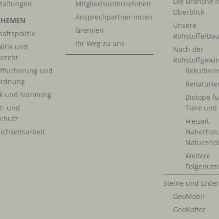
Die Branche 
taltungen
Mitgliedsunternehmen
Überblick
Ansprechpartner:innen
THEMEN
Unsere
Gremien
aftspolitik
Rohstoffe/Bau
Ihr Weg zu uns
litik und
Nach der
srecht
Rohstoffgewi
ffsicherung und
Rekultivi
rdnung
Renaturie
ik und Normung
Biotope fü
t- und
Tiere und
chutz
Freizeit,
ichkeitsarbeit
Naherhol
Naturerle
Weitere
Folgenutz
Steine und Erde
GeoMobil
GeoKoffer