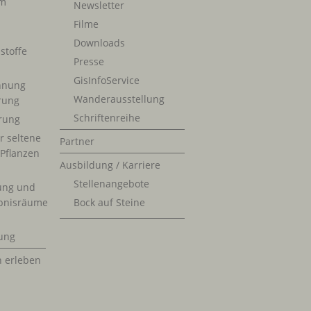
im
Newsletter
Filme
Downloads
stoffe
Presse
GisInfoService
nnung
Wanderausstellung
erung
Schriftenreihe
rung
r seltene
Partner
 Pflanzen
Ausbildung / Karriere
Stellenangebote
ung und
bnisräume
Bock auf Steine
ung
n erleben