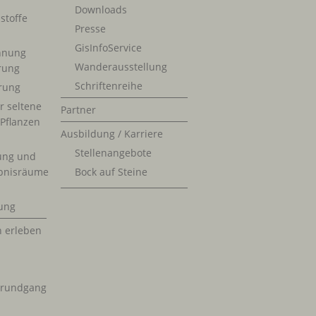
Downloads
stoffe
Presse
GisInfoService
nnung
Wanderausstellung
erung
Schriftenreihe
rung
r seltene
Partner
 Pflanzen
Ausbildung / Karriere
Stellenangebote
ung und
bnisräume
Bock auf Steine
ung
n erleben
krundgang