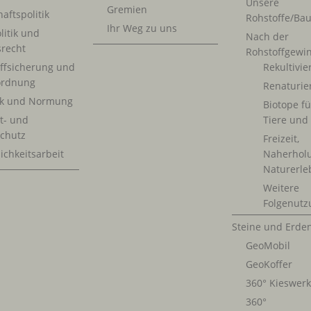
Unsere
Gremien
aftspolitik
Rohstoffe/Bau
Ihr Weg zu uns
litik und
Nach der
srecht
Rohstoffgewi
ffsicherung und
Rekultivi
rdnung
Renaturie
ik und Normung
Biotope fü
t- und
Tiere und
chutz
Freizeit,
ichkeitsarbeit
Naherhol
Naturerle
Weitere
Folgenutz
Steine und Erde
GeoMobil
GeoKoffer
360° Kieswer
360°