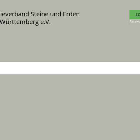
rieverband Steine und Erden
L
Württemberg e.V.
Passwo