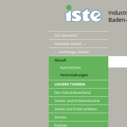
Indust
Baden-
Zur Übersicht
Nächster Artikel →
← Vorheriger Artikel
Aktuell
Nachrichten
Veranstaltungen
UNSERE THEMEN
Der Industrieverband
Steine- und Erdenindustrie
Steine und Erden erleben
Service
Partner