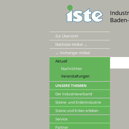
Indust
Baden-
Zur Übersicht
Nächster Artikel →
← Vorheriger Artikel
Aktuell
Nachrichten
Veranstaltungen
UNSERE THEMEN
Der Industrieverband
Steine- und Erdenindustrie
Steine und Erden erleben
Service
Partner