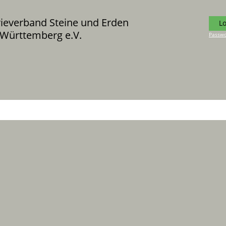
rieverband Steine und Erden
L
Württemberg e.V.
Passwo