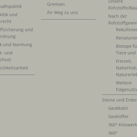
Unsere
Gremien
aftspolitik
Rohstoffe/Bau
Ihr Weg zu uns
litik und
Nach der
srecht
Rohstoffgewi
ffsicherung und
Rekultivi
rdnung
Renaturie
ik und Normung
Biotope fü
t- und
Tiere und
chutz
Freizeit,
ichkeitsarbeit
Naherhol
Naturerle
Weitere
Folgenutz
Steine und Erde
GeoMobil
GeoKoffer
360° Kieswer
360°