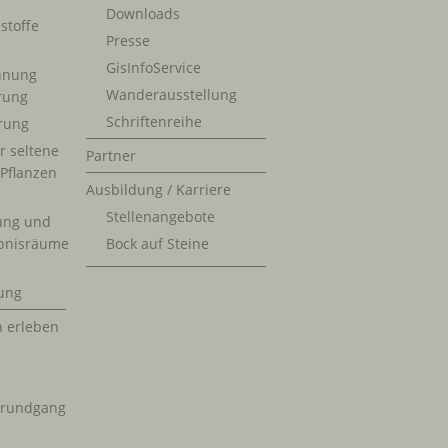
Downloads
stoffe
Presse
GisInfoService
nnung
Wanderausstellung
erung
Schriftenreihe
rung
r seltene
Partner
 Pflanzen
Ausbildung / Karriere
Stellenangebote
ung und
bnisräume
Bock auf Steine
ung
n erleben
krundgang