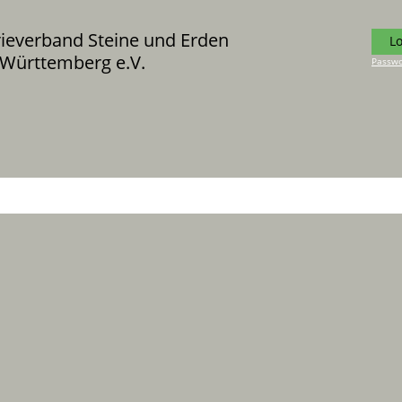
rieverband Steine und Erden
L
Württemberg e.V.
Passwo