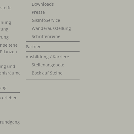
Downloads
stoffe
Presse
GisInfoService
nnung
Wanderausstellung
erung
Schriftenreihe
rung
r seltene
Partner
 Pflanzen
Ausbildung / Karriere
Stellenangebote
ung und
bnisräume
Bock auf Steine
ung
n erleben
krundgang