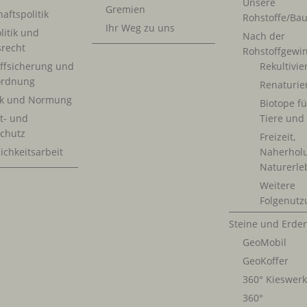
Unsere
Gremien
aftspolitik
Rohstoffe/Bau
Ihr Weg zu uns
litik und
Nach der
srecht
Rohstoffgewi
ffsicherung und
Rekultivi
rdnung
Renaturie
ik und Normung
Biotope fü
t- und
Tiere und
chutz
Freizeit,
ichkeitsarbeit
Naherhol
Naturerle
Weitere
Folgenutz
Steine und Erde
GeoMobil
GeoKoffer
360° Kieswer
360°