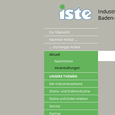
Indust
Baden-
Zur Übersicht
Nächster Artikel →
← Vorheriger Artikel
Aktuell
Nachrichten
Veranstaltungen
UNSERE THEMEN
Der Industrieverband
Steine- und Erdenindustrie
Steine und Erden erleben
Service
Partner