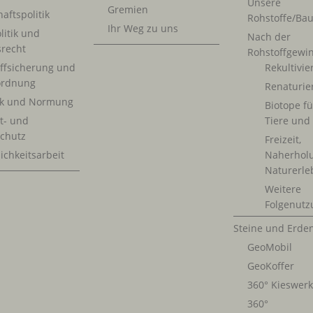
Unsere
Gremien
aftspolitik
Rohstoffe/Bau
Ihr Weg zu uns
litik und
Nach der
srecht
Rohstoffgewi
ffsicherung und
Rekultivi
rdnung
Renaturie
ik und Normung
Biotope fü
t- und
Tiere und
chutz
Freizeit,
ichkeitsarbeit
Naherhol
Naturerle
Weitere
Folgenutz
Steine und Erde
GeoMobil
GeoKoffer
360° Kieswer
360°