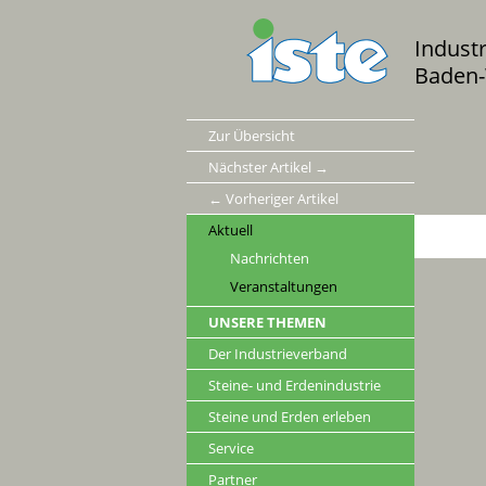
Indust
Baden-
Zur Übersicht
Nächster Artikel →
← Vorheriger Artikel
Aktuell
Nachrichten
Veranstaltungen
UNSERE THEMEN
Der Industrieverband
Steine- und Erdenindustrie
Steine und Erden erleben
Service
Partner