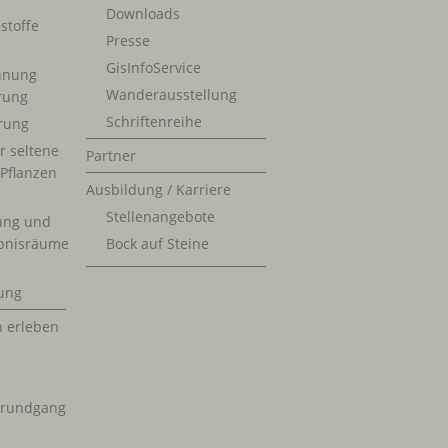
Downloads
stoffe
Presse
GisInfoService
nnung
Wanderausstellung
erung
Schriftenreihe
rung
r seltene
Partner
 Pflanzen
Ausbildung / Karriere
Stellenangebote
ung und
bnisräume
Bock auf Steine
ung
n erleben
krundgang