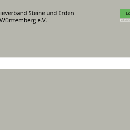
rieverband Steine und Erden
L
Württemberg e.V.
Passwo