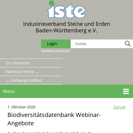
Industrieverband Steine und Erden
Baden-Württemberg e.V.
Login
Passwort vergessen?
Zur Übersicht
Nächster Artikel →
← Vorheriger Artikel
Menü
1. Oktober 2026
Zurück
Biodiversitätsdatenbank Webinar-
Angebote