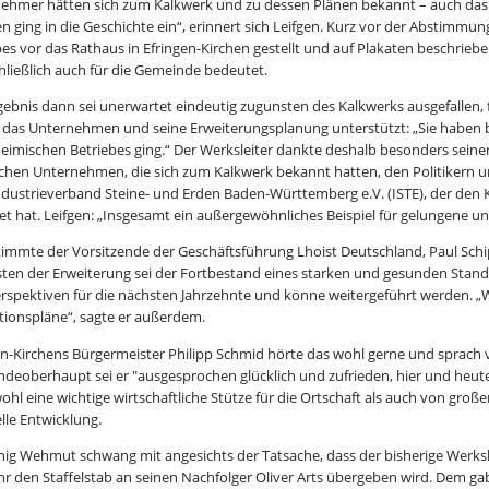
ehmer hätten sich zum Kalkwerk und zu dessen Plänen bekannt – auch das 
n ging in die Geschichte ein“, erinnert sich Leifgen. Kurz vor der Abstimmung
bes vor das Rathaus in Efringen-Kirchen gestellt und auf Plakaten beschriebe
hließlich auch für die Gemeinde bedeutet.
gebnis dann sei unerwartet eindeutig zugunsten des Kalkwerks ausgefallen, fr
 das Unternehmen und seine Erweiterungsplanung unterstützt: „Sie haben b
heimischen Betriebes ging.“ Der Werksleiter dankte deshalb besonders sein
chen Unternehmen, die sich zum Kalkwerk bekannt hatten, den Politikern u
dustrieverband Steine- und Erden Baden-Württemberg e.V. (ISTE), der den 
et hat. Leifgen: „Insgesamt ein außergewöhnliches Beispiel für gelungene und 
immte der Vorsitzende der Geschäftsführung Lhoist Deutschland, Paul Schip
ten der Erweiterung sei der Fortbestand eines starken und gesunden Stan
rspektiven für die nächsten Jahrzehnte und könne weitergeführt werden. 
itionspläne“, sagte er außerdem.
en-Kirchens Bürgermeister Philipp Schmid hörte das wohl gerne und sprach
deoberhaupt sei er "ausgesprochen glücklich und zufrieden, hier und heute
wohl eine wichtige wirtschaftliche Stütze für die Ortschaft als auch von groß
lle Entwicklung.
nig Wehmut schwang mit angesichts der Tatsache, dass der bisherige Werk
hr den Staffelstab an seinen Nachfolger Oliver Arts übergeben wird. Dem gab