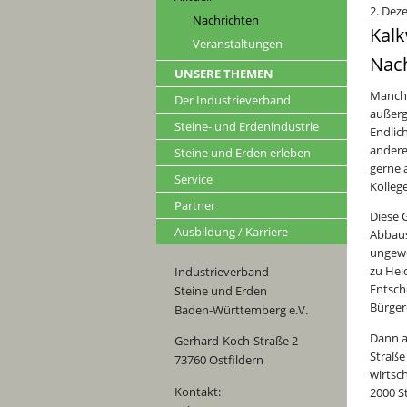
2. Dez
Nachrichten
Kalk
Veranstaltungen
Nac
UNSERE THEMEN
Manchm
Der Industrieverband
außerg
Steine- und Erdenindustrie
Endlic
andere
Steine und Erden erleben
gerne 
Service
Kolleg
Partner
Diese 
Ausbildung / Karriere
Abbaus
ungewö
zu Hei
Industrieverband
Entsch
Steine und Erden
Bürger
Baden-Württemberg e.V.
Dann a
Gerhard-Koch-Straße 2
Straße
73760 Ostfildern
wirtsc
Kontakt:
2000 S