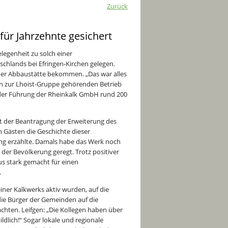
Zurück
 für Jahrzehnte gesichert
legenheit zu solch einer
schlands bei Efringen-Kirchen gelegen.
der Abbaustätte bekommen. „Das war alles
chen zur Lhoist-Gruppe gehörenden Betrieb
 der Führung der Rheinkalk GmbH rund 200
it der Beantragung der Erweiterung des
n Gästen die Geschichte dieser
ng erzählte. Damals habe das Werk noch
der Bevölkerung geregt. Trotz positiver
s stark gemacht für einen
.
iner Kalkwerks aktiv wurden, auf die
die Bürger der Gemeinden auf die
hten. Leifgen: „Die Kollegen haben über
ldlich!“ Sogar lokale und regionale