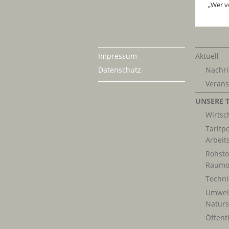
„Wer vo
Impressum
Aktuell
Datenschutz
Nachri
Verans
UNSERE 
Wirtsch
Tarifpo
Arbeit
Rohsto
Raumo
Techn
Umwel
Naturs
Öffentl