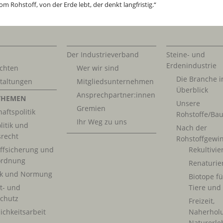
m Rohstoff, von der Erde lebt, der denkt langfristig.“
Der Industrieverband
Steine- und
Erdenindustrie
chten
Wer wir sind
Die Branche 
taltungen
Mitgliedsunternehmen
Überblick
Ansprechpartner:innen
THEMEN
Unsere
Gremien
aftspolitik
Rohstoffe/Bau
Ihr Weg zu uns
litik und
Nach der
srecht
Rohstoffgewi
ffsicherung und
Rekultivi
rdnung
Renaturie
ik und Normung
Biotope fü
t- und
Tiere und
chutz
Freizeit,
ichkeitsarbeit
Naherhol
Naturerle