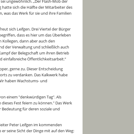
sei ungewöhnlich. „Der Flash-Mob der
 hatte sich die Hälfte der Mitarbeiter des
n, was das Werk für sie und ihre Familien
eut sich Leifgen. Drei Viertel der Bürger
egriffen, dass es hier um das Überleben
en Kollegen, dann aber auch den
nd der Verwaltung und schließlich auch
Kampf der Belegschaft um ihren Betrieb
einfallsreiche Öffentlichkeitsarbeit.“
per, gerne zu. Dieser Entscheidung
dorts zu verdanken. Das Kalkwerk habe
„Wir haben Wachstums- und
 von einem "denkwürdigen Tag". Als
 dieses Fest feiern zu können." Das Werk
er Bedeutung für deren soziale und
sleiter Peter Leifgen im kommenden
 er seine Sicht der Dinge mit auf den Weg: