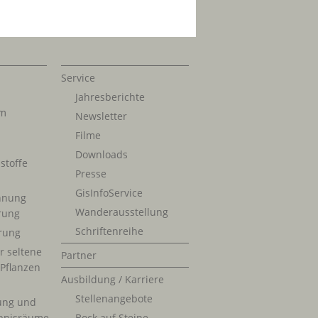
Service
Jahresberichte
im
Newsletter
Filme
Downloads
stoffe
Presse
GisInfoService
nnung
Wanderausstellung
erung
Schriftenreihe
rung
r seltene
Partner
 Pflanzen
Ausbildung / Karriere
Stellenangebote
ung und
bnisräume
Bock auf Steine