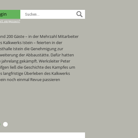
ogin
rt vergessen?
nd 200 Gäste – in der Mehrzahl Mitarbeiter
s Kalkwerks Istein – feierten in der
sthalle Istein die Genehmigung zur
weiterung der Abbaustätte. Dafür hatten
e jahrelang gekämpft. Werksleiter Peter
ifgen ließ die Geschichte des Kampfes um
s langfristige Überleben des Kalkwerks
tein noch einmal Revue passieren