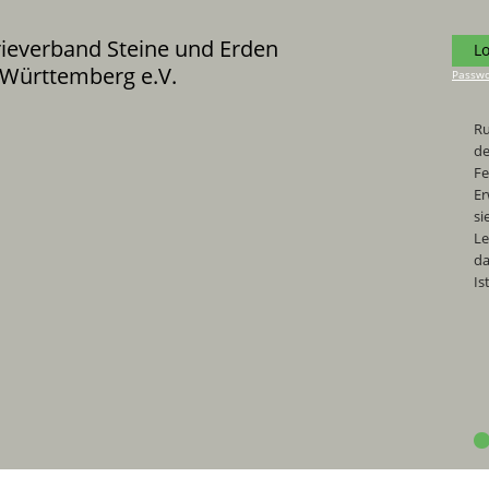
rieverband Steine und Erden
L
Württemberg e.V.
Passwo
Ru
de
Fe
Er
si
Le
da
Is