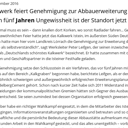
ember 2016
werk feiert Genehmigung zur Abbauerweiterung
h fünf
Jahren
Ungewissheit ist der Standort jetzt
al muss es sein – dann knallen dort Korken, wo sonst Radlader fahren... Ge
ewöhnlichen Feier hatte jetzt das Kalkwerk Istein, im äußersten Süden Deut
h hatte man hier vom Landkreis Lörrach die Genehmigung zur Erweiterung 
 als selbstverständlich“, sagt Werksleiter Peter Leifgen, der seinen inzwis
als „Deutschlands schönstes Kalkwerk“ bezeichnet. Er hatte zusammen mit
en und Geschäftspartner in die Isteiner Festhalle geladen.
Genehmigung setze den Schlussstein in ein Verfahren, das vor fünf Jahren m
 auf den Bereich „Kalkgraben“ begonnen habe, berichtete Leifgen, als er de
hnlich schwierigen und außergewöhnlich erfolgreichen Erweiterungsplanu
delbergCement gehört. Schon nach kurzer Zeit habe sich 2011 Widerstand in 
eidungen der kommunalpolitischen Gremien hätten sich Gegner des Ausbau
entscheid. Sie seien zumindest bei dessen Organisation erfolgreich gewesen
ber habe ein richtiger Wahlkampf eingesetzt, in dem die Mitarbeiter des Iste
 gingen, Informationsveranstaltungen organisierten und betreuten und so 
haftliche und die persönliche Bedeutung dieser Abbaustätte aufmerksam mac
tunden Arbeit in den Wahlkampf gesteckt, und das alles unentgeltlich – vorbi