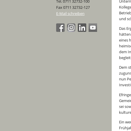
Tel. 0711 32732-100
Untern
Kollege
Fax 0711 32732-127
Betrie
E-Mail schreiben
und sc
Das Er
hätten
eines 
heimis
dem In
begleit
Dem st
zuguns
nun Pe
Invest
Efring
Gemein
sei so
kulture
Ein we
Frühja