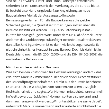
sind neue Entwurfs-, Liefer- und Einbaukonzepte erforderlich.
Gefordert ist ein Konsens mit den Werkzeugen, die Europa bietet.
Es besteht also Handlungsbedarf zur Angleichung an neue
Bauverfahren, Vielfalt der Ausgangsstoffe sowie
Bemessungsverfahren. Für alle Bauwerke muss die gleiche
Sicherheit gelten, die Qualitätsanforderungen sollten über alle
Bereiche klassifiziert werden. BBQ – also Betonbauqualität –
lautete hier das geflügelte Wort, unter dem Dr. Olaf Aßbrock unter
anderem das Grobkonzept zukünftiger Betonbauqualitätsklassen
darstellte. Und irgendwann ist es dann vielleicht sogar soweit: Es
gibt ein einheitliches Konzept in ganz Europa. Doch bis dahin ist in
Deutschland noch die EN 206-1(2000) und die DIN 1045-2 (2008) die
maßgebende Betonnorm.
Nicht zu unterschätzen: Normen
Was sich bei den Prüfnormen für Gesteinskörnungen ändert – das
erläuterte Markus Zimmermann, der als einer der Geschäftsführer
der Baustoffprüfgesellschaft mbH direkt aus der Praxis berichtete.
Er unterstrich die Wichtigkeit von Normen, vor allem bezüglich
Rechtssicherheit und sagte: „Wer Normen missachtet, kann schnell
im Wettbewerb zurückfallen.“ Normen sollten also gekannt und
dann auch angewandt werden. „Wir unterstützen sie gerne dabei“,
unterstrich Markus Zimmermann und erläuterte anschließend die