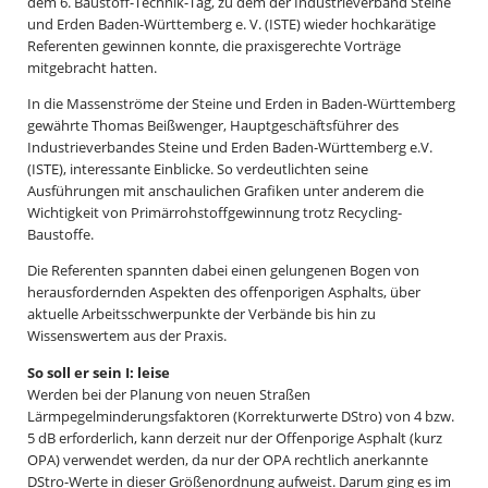
dem 6. Baustoff-Technik-Tag, zu dem der Industrieverband Steine
und Erden Baden-Württemberg e. V. (ISTE) wieder hochkarätige
Referenten gewinnen konnte, die praxisgerechte Vorträge
mitgebracht hatten.
In die Massenströme der Steine und Erden in Baden-Württemberg
gewährte Thomas Beißwenger, Hauptgeschäftsführer des
Industrieverbandes Steine und Erden Baden-Württemberg e.V.
(ISTE), interessante Einblicke. So verdeutlichten seine
Ausführungen mit anschaulichen Grafiken unter anderem die
Wichtigkeit von Primärrohstoffgewinnung trotz Recycling-
Baustoffe.
Die Referenten spannten dabei einen gelungenen Bogen von
herausfordernden Aspekten des offenporigen Asphalts, über
aktuelle Arbeitsschwerpunkte der Verbände bis hin zu
Wissenswertem aus der Praxis.
So soll er sein I: leise
Werden bei der Planung von neuen Straßen
Lärmpegelminderungsfaktoren (Korrekturwerte DStro) von 4 bzw.
5 dB erforderlich, kann derzeit nur der Offenporige Asphalt (kurz
OPA) verwendet werden, da nur der OPA rechtlich anerkannte
DStro-Werte in dieser Größenordnung aufweist. Darum ging es im