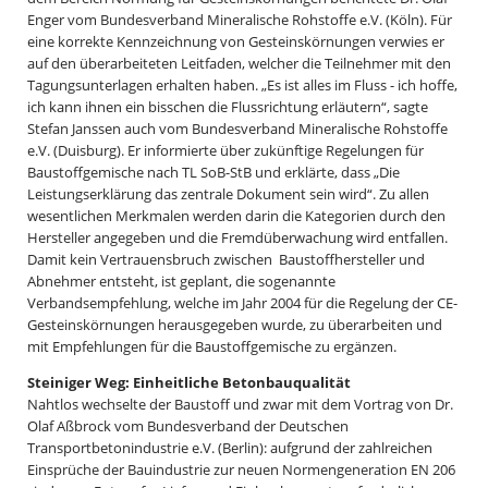
Enger vom Bundesverband Mineralische Rohstoffe e.V. (Köln). Für
eine korrekte Kennzeichnung von Gesteinskörnungen verwies er
auf den überarbeiteten Leitfaden, welcher die Teilnehmer mit den
Tagungsunterlagen erhalten haben. „Es ist alles im Fluss - ich hoffe,
ich kann ihnen ein bisschen die Flussrichtung erläutern“, sagte
Stefan Janssen auch vom Bundesverband Mineralische Rohstoffe
e.V. (Duisburg). Er informierte über zukünftige Regelungen für
Baustoffgemische nach TL SoB-StB und erklärte, dass „Die
Leistungserklärung das zentrale Dokument sein wird“. Zu allen
wesentlichen Merkmalen werden darin die Kategorien durch den
Hersteller angegeben und die Fremdüberwachung wird entfallen.
Damit kein Vertrauensbruch zwischen Baustoffhersteller und
Abnehmer entsteht, ist geplant, die sogenannte
Verbandsempfehlung, welche im Jahr 2004 für die Regelung der CE-
Gesteinskörnungen herausgegeben wurde, zu überarbeiten und
mit Empfehlungen für die Baustoffgemische zu ergänzen.
Steiniger Weg: Einheitliche Betonbauqualität
Nahtlos wechselte der Baustoff und zwar mit dem Vortrag von Dr.
Olaf Aßbrock vom Bundesverband der Deutschen
Transportbetonindustrie e.V. (Berlin): aufgrund der zahlreichen
Einsprüche der Bauindustrie zur neuen Normengeneration EN 206