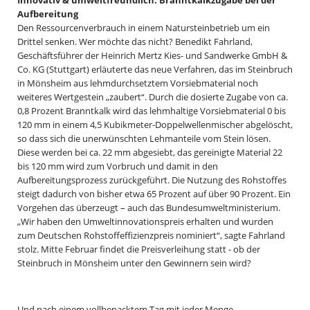
Innovativ & umweltfreundlich: Branntkalkzugabe bei der
Aufbereitung
Den Ressourcenverbrauch in einem Natursteinbetrieb um ein
Drittel senken. Wer möchte das nicht? Benedikt Fahrland,
Geschäftsführer der Heinrich Mertz Kies- und Sandwerke GmbH &
Co. KG (Stuttgart) erläuterte das neue Verfahren, das im Steinbruch
in Mönsheim aus lehmdurchsetztem Vorsiebmaterial noch
weiteres Wertgestein „zaubert“. Durch die dosierte Zugabe von ca.
0,8 Prozent Branntkalk wird das lehmhaltige Vorsiebmaterial 0 bis
120 mm in einem 4,5 Kubikmeter-Doppelwellenmischer abgelöscht,
so dass sich die unerwünschten Lehmanteile vom Stein lösen.
Diese werden bei ca. 22 mm abgesiebt, das gereinigte Material 22
bis 120 mm wird zum Vorbruch und damit in den
Aufbereitungsprozess zurückgeführt. Die Nutzung des Rohstoffes
steigt dadurch von bisher etwa 65 Prozent auf über 90 Prozent. Ein
Vorgehen das überzeugt – auch das Bundesumweltministerium.
„Wir haben den Umweltinnovationspreis erhalten und wurden
zum Deutschen Rohstoffeffizienzpreis nominiert“, sagte Fahrland
stolz. Mitte Februar findet die Preisverleihung statt - ob der
Steinbruch in Mönsheim unter den Gewinnern sein wird?
Und nach einem vollbepacktem Tag mit jeder Menge