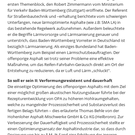
ersten Themenblock, den Robert Zimmermann vom Ministerium
für Verkehr Baden-Württemberg (Stuttgart) eröffnete. Der Referent
für Straßenbautechnik und –erhaltung berichtete vom schwierigen
Unterfangen, neue lärmoptimierte Asphalte (wie z.B: SMA LA) in
das bestehende Regelwerk aufzunehmen. Außerdem beleuchtete
er die Begriffe Lärmvorsorge und Lärmsanierung genauer und
unterstrich, dass Baden-Württemberg Vorreiter in Deutschland ist
bezüglich Lärmsanierung. Als einziges Bundesland hat Baden-
Württemberg zum Beispiel einen Lärmschutzbeauftragten. Der
offenporige Asphalt sei trotz seiner Probleme eine effektive
Maßnahme, um das Reifen-Fahrbahn-Geräusch direkt am Ort der
Entstehung zu reduzieren, da er Luft und Lärm „schluckt“.
So soll er sein II: Verformungsresistent und dauerhaft
Die einseitige Optimierung des offenporigen Asphalts mit dem Ziel
einer möglichst großen akustischen Nutzungsdauer führte bei der
Rezepturentwicklung von OPA zu höheren Hohlraumgehalten,
welche zu mangelnder Prozesssicherheit und Substanzverlust des
fertigen Belags führten – dies erläuterte Thomas Behle von der
Hohenloher Asphalt-Mischwerke GmbH & Co KG (Heilbronn). Zur
Verbesserung der Dauerhaftigkeit und Prozesssicherheit stellte er
einen Optimierungsansatz der Asphaltindustrie dar, so dass durch
Dosierung von bis zu 5 M.-% Sand eine Erhöhung des inneren