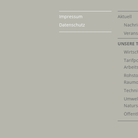
Impressum
Aktuell
Datenschutz
Nachri
Verans
UNSERE 
Wirtsch
Tarifpo
Arbeit
Rohsto
Raumo
Techn
Umwel
Naturs
Öffentl