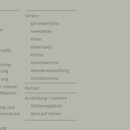
Service
Jahresberichte
im
Newsletter
Filme
Downloads
stoffe
Presse
GisInfoService
nnung
Wanderausstellung
erung
Schriftenreihe
rung
r seltene
Partner
 Pflanzen
Ausbildung / Karriere
Stellenangebote
ung und
bnisräume
Bock auf Steine
ung