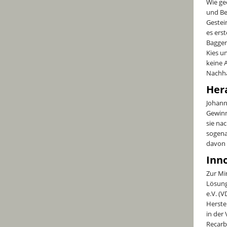
Wie ge
und Be
Gestei
es ers
Bagger
Kies u
keine 
Nachha
Her
Johann
Gewinn
sie na
sogena
davon 
Inn
Zur Mi
Lösung
e.V. (V
Herste
in der
Recarb