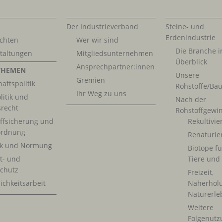
Der Industrieverband
Steine- und
Erdenindustrie
chten
Wer wir sind
Die Branche 
taltungen
Mitgliedsunternehmen
Überblick
Ansprechpartner:innen
THEMEN
Unsere
Gremien
aftspolitik
Rohstoffe/Bau
Ihr Weg zu uns
litik und
Nach der
srecht
Rohstoffgewi
ffsicherung und
Rekultivi
rdnung
Renaturie
ik und Normung
Biotope fü
t- und
Tiere und
chutz
Freizeit,
ichkeitsarbeit
Naherhol
Naturerle
Weitere
Folgenutz