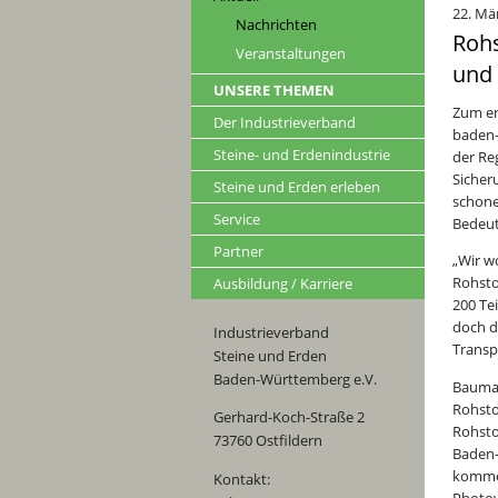
22. Mä
Nachrichten
Rohs
Veranstaltungen
und 
UNSERE THEMEN
Zum er
Der Industrieverband
baden-
Steine- und Erdenindustrie
der Re
Sicher
Steine und Erden erleben
schone
Service
Bedeut
Partner
„Wir w
Rohsto
Ausbildung / Karriere
200 Te
doch d
Industrieverband
Transp
Steine und Erden
Baden-Württemberg e.V.
Bauman
Rohsto
Gerhard-Koch-Straße 2
Rohsto
73760 Ostfildern
Baden-
komme 
Kontakt:
Photov