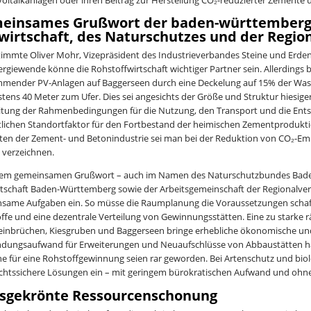
einsames Grußwort der baden-württembergi
wirtschaft, des Naturschutzes und der Regi
immte Oliver Mohr, Vizepräsident des Industrieverbandes Steine und Erden 
ergiewende könne die Rohstoffwirtschaft wichtiger Partner sein. Allerdings
mender PV-Anlagen auf Baggerseen durch eine Deckelung auf 15% der Wass
tens 40 Meter zum Ufer. Dies sei angesichts der Größe und Struktur hiesiger
itung der Rahmenbedingungen für die Nutzung, den Transport und die Ents
lichen Standortfaktor für den Fortbestand der heimischen Zementproduktion
iten der Zement- und Betonindustrie sei man bei der Reduktion von CO₂-Em
e verzeichnen.
nem gemeinsamen Grußwort – auch im Namen des Naturschutzbundes Bad
tschaft Baden-Württemberg sowie der Arbeitsgemeinschaft der Regionalverb
same Aufgaben ein. So müsse die Raumplanung die Voraussetzungen schaff
ffe und eine dezentrale Verteilung von Gewinnungsstätten. Eine zu stark
einbrüchen, Kiesgruben und Baggerseen bringe erhebliche ökonomische und 
dungsaufwand für Erweiterungen und Neuaufschlüsse von Abbaustätten habe 
he für eine Rohstoffgewinnung seien rar geworden. Bei Artenschutz und biolog
chtssichere Lösungen ein – mit geringem bürokratischen Aufwand und ohn
isgekrönte Ressourcenschonung