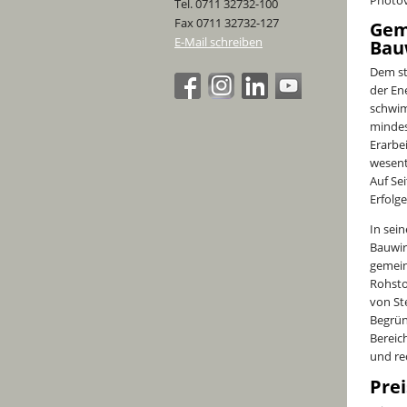
Tel. 0711 32732-100
Fax 0711 32732-127
Gem
E-Mail schreiben
Bau
Dem st
der En
schwim
mindes
Erarbe
wesent
Auf Se
Erfolg
In sei
Bauwir
gemein
Rohsto
von St
Begrün
Bereic
und re
Pre