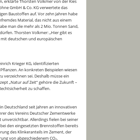
, erklärte Thorsten Volkmer von der Kies
öhne GmbH & Co. KG verwertete das
igen Baustoffen auf. Vor zehn Jahren habe
fremdes Material, das nicht aus einem
abe man die mehr als 2 Mio. Tonnen Sand,
dürfen. Thorsten Volkmer: „Hier gibt es
ür mit deutschen und europäischen
rich Krieger KG, identifizierten
Pflanzen. An konkreten Beispielen wiesen
 zu verzeichnen sei. Deshalb müsse ein
t „Natur auf Zeit“ gehöre die Zukunft –
echtsicherheit zu schaffen.
 Deutschland seit Jahren an innovativen
hrer des Vereins Deutscher Zementwerke
 unverzichtbar. Allerdings fielen bei seiner
ei den eingesetzten Brennstoffen bereits
rung des Klinkeranteils im Zement, der
erung von abgeschiedenem CO₂.