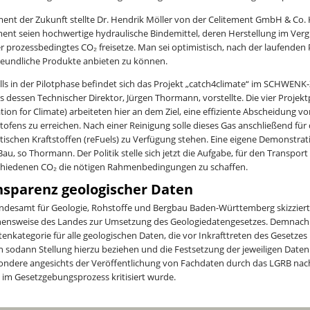
ment der Zukunft stellte Dr. Hendrik Möller von der Celitement GmbH & Co.
ment seien hochwertige hydraulische Bindemittel, deren Herstellung im Verg
r prozessbedingtes CO₂ freisetze. Man sei optimistisch, nach der laufenden
reundliche Produkte anbieten zu können.
lls in der Pilotphase befindet sich das Projekt „catch4climate“ im SCHWE
s dessen Technischer Direktor, Jürgen Thormann, vorstellte. Die vier Proje
tion for Climate) arbeiteten hier an dem Ziel, eine effiziente Abscheidung
ofens zu erreichen. Nach einer Reinigung solle dieses Gas anschließend für
tischen Kraftstoffen (reFuels) zu Verfügung stehen. Eine eigene Demonstra
Bau, so Thormann. Der Politik stelle sich jetzt die Aufgabe, für den Transpo
hiedenen CO₂ die nötigen Rahmenbedingungen zu schaffen.
nsparenz geologischer Daten
ndesamt für Geologie, Rohstoffe und Bergbau Baden-Württemberg skizzier
ensweise des Landes zur Umsetzung des Geologiedatengesetzes. Demnach e
tenkategorie für alle geologischen Daten, die vor Inkrafttreten des Gesetze
 sodann Stellung hierzu beziehen und die Festsetzung der jeweiligen Datenk
ondere angesichts der Veröffentlichung von Fachdaten durch das LGRB nach
s im Gesetzgebungsprozess kritisiert wurde.