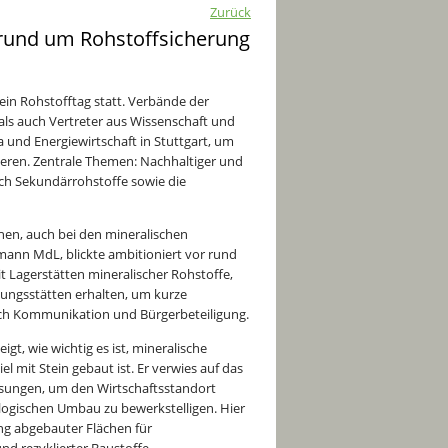
Zurück
rund um Rohstoffsicherung
in Rohstofftag statt. Verbände der
ls auch Vertreter aus Wissenschaft und
 und Energiewirtschaft in Stuttgart, um
ieren. Zentrale Themen: Nachhaltiger und
h Sekundärrohstoffe sowie die
en, auch bei den mineralischen
mann MdL, blickte ambitioniert vor rund
t Lagerstätten mineralischer Rohstoffe,
nungsstätten erhalten, um kurze
rch Kommunikation und Bürgerbeteiligung.
t, wie wichtig es ist, mineralische
 mit Stein gebaut ist. Er verwies auf das
ösungen, um den Wirtschaftsstandort
ogischen Umbau zu bewerkstelligen. Hier
g abgebauter Flächen für
nd rezyklierter Baustoffe.