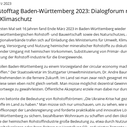
rz 2023
tofftag Baden-Württemberg 2023: Dialogforum 
Klimaschutz
sten Mal seit 16 Jahren fand Ende März 2023 in Baden-Württemberg wieder e
württembergischen Rohstoff- und Bauwirtschaft sowie des Naturschutzes, a
gionalverbände trafen sich auf Einladung des Ministeriums für Umwelt, Klima
ung, Versorgung und Nutzung heimischer mineralischer Rohstoffe zu diskut
nder Umgang mit heimischen Vorkommen, Substituierung von Primär- durc
ung der Rohstoff-Industrie für die Energiewende.
ollen Baden-Württemberg zu einem Vorzeigeland der circular economy mach
ffen.“ Der Staatssekretär im Stuttgarter Umweltministerium, Dr. Andre Bau
ilnehmenden in die fernere Zukunft. Im Land sei man zwar reich gesegnet mi
iese seien eben nicht gleich verteilt. Man müsse möglichst dezentral Gewin
ortwege zu gewährleisten. Öffentliche Akzeptanz erziele man dabei nur du
n betonte die Bedeutung von Rohstoffströmen: „Die Ukraine-Krise hat gezeig
ffe im Land zu haben.“ Man müsse sich nur umschauen, um zu sehen, wie viel
ffkonzept der Landesregierung und forderte praktikable und innovative L
Württemberg zu sichern, bezahlbaren Wohnraum zu schaffen und den ökol
der heimischen Rohstoffindustrie große Bedeutung zu, etwa durch Nutzun
oltaikanlagen oder ihren Beitrag zur Herstellung CO₂-reduzierter Zemente u