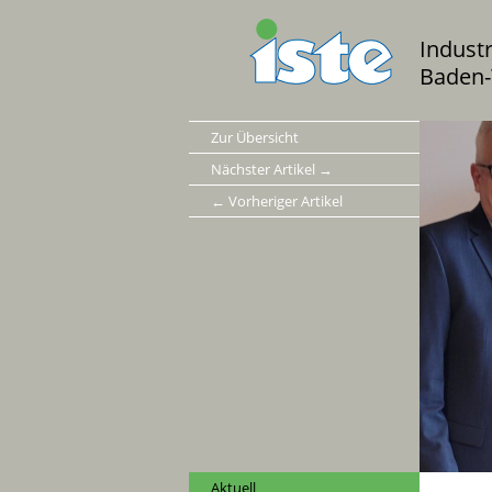
Indust
Baden-
Zur Übersicht
Nächster Artikel →
← Vorheriger Artikel
Aktuell