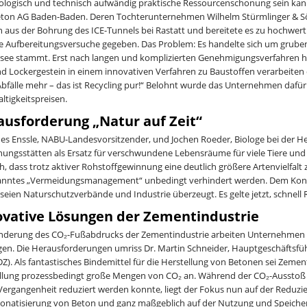
ologisch und technisch aufwändig praktische Ressourcenschonung sein kann
ton AG Baden-Baden. Deren Tochterunternehmen Wilhelm Stürmlinger & S
n aus der Bohrung des ICE-Tunnels bei Rastatt und bereitete es zu hochwert
te Aufbereitungsversuche gegeben. Das Problem: Es handelte sich um gruben
see stammt. Erst nach langen und komplizierten Genehmigungsverfahren h
nd Lockergestein in einem innovativen Verfahren zu Baustoffen verarbeiten 
Abfälle mehr – das ist Recycling pur!“ Belohnt wurde das Unternehmen daf
ltigkeitspreisen.
ausforderung „Natur auf Zeit“
es Enssle, NABU-Landesvorsitzender, und Jochen Roeder, Biologe bei der Hein
ungsstätten als Ersatz für verschwundene Lebensräume für viele Tiere und 
ch, dass trotz aktiver Rohstoffgewinnung eine deutlich größere Artenvielfalt
nntes „Vermeidungsmanagement“ unbedingt verhindert werden. Dem Konzep
seien Naturschutzverbände und Industrie überzeugt. Es gelte jetzt, schnell R
ovative Lösungen der Zementindustrie
nderung des CO₂-Fußabdrucks der Zementindustrie arbeiten Unternehmen in
en. Die Herausforderungen umriss Dr. Martin Schneider, Hauptgeschäftsfü
DZ). Als fantastisches Bindemittel für die Herstellung von Betonen sei Zement
llung prozessbedingt große Mengen von CO₂ an. Während der CO₂-Ausstoß b
 Vergangenheit reduziert werden konnte, liegt der Fokus nun auf der Reduzie
onatisierung von Beton und ganz maßgeblich auf der Nutzung und Speich