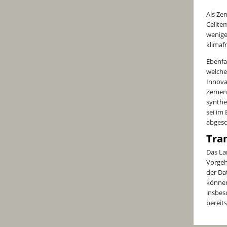
Als Ze
Celite
wenige
klimaf
Ebenfa
welche
Innova
Zement
synthe
sei im 
abgesc
Tra
Das La
Vorgeh
der Da
können
insbes
bereit