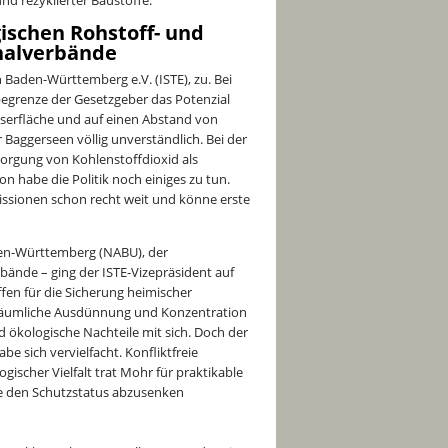
schen Rohstoff- und
onalverbände
Baden-Württemberg e.V. (ISTE), zu. Bei
 begrenze der Gesetzgeber das Potenzial
erfläche und auf einen Abstand von
 Baggerseen völlig unverständlich. Bei der
orgung von Kohlenstoffdioxid als
 habe die Politik noch einiges zu tun.
issionen schon recht weit und könne erste
en-Württemberg (NABU), der
ände – ging der ISTE-Vizepräsident auf
en für die Sicherung heimischer
e räumliche Ausdünnung und Konzentration
ökologische Nachteile mit sich. Doch der
sich vervielfacht. Konfliktfreie
ischer Vielfalt trat Mohr für praktikable
e den Schutzstatus abzusenken