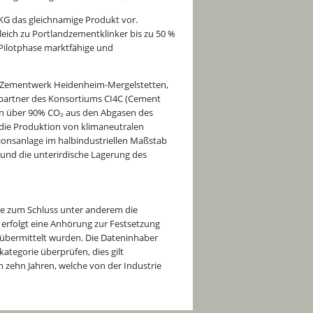
 KG das gleichnamige Produkt vor.
leich zu Portlandzementklinker bis zu 50 %
 Pilotphase marktfähige und
NK-Zementwerk Heidenheim-Mergelstetten,
ktpartner des Konsortiums CI4C (Cement
 von über 90% CO₂ aus den Abgasen des
 die Produktion von klimaneutralen
tionsanlage im halbindustriellen Maßstab
rt und die unterirdische Lagerung des
te zum Schluss unter anderem die
rfolgt eine Anhörung zur Festsetzung
s übermittelt wurden. Die Dateninhaber
ategorie überprüfen, dies gilt
 zehn Jahren, welche von der Industrie