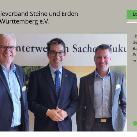
rieverband Steine und Erden
L
Württemberg e.V.
Passwo
G
Th
de
I
Ba
w
Pr
er
d