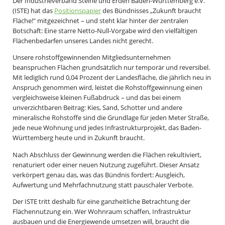
Der Industrieverband Steine und Erden Baden-Württemberg e.V.
(ISTE) hat das
Positionspapier
des Bündnisses „Zukunft braucht
Fläche!" mitgezeichnet – und steht klar hinter der zentralen
Botschaft: Eine starre Netto-Null-Vorgabe wird den vielfältigen
Flächenbedarfen unseres Landes nicht gerecht.
Unsere rohstoffgewinnenden Mitgliedsunternehmen
beanspruchen Flächen grundsätzlich nur temporär und reversibel.
Mit lediglich rund 0,04 Prozent der Landesfläche, die jährlich neu in
Anspruch genommen wird, leistet die Rohstoffgewinnung einen
vergleichsweise kleinen Fußabdruck – und das bei einem
unverzichtbaren Beitrag: Kies, Sand, Schotter und andere
mineralische Rohstoffe sind die Grundlage für jeden Meter Straße,
jede neue Wohnung und jedes Infrastrukturprojekt, das Baden-
Württemberg heute und in Zukunft braucht.
Nach Abschluss der Gewinnung werden die Flächen rekultiviert,
renaturiert oder einer neuen Nutzung zugeführt. Dieser Ansatz
verkörpert genau das, was das Bündnis fordert: Ausgleich,
Aufwertung und Mehrfachnutzung statt pauschaler Verbote.
Der ISTE tritt deshalb für eine ganzheitliche Betrachtung der
Flächennutzung ein. Wer Wohnraum schaffen, Infrastruktur
ausbauen und die Energiewende umsetzen will, braucht die