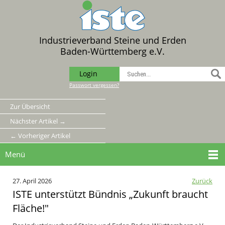
Industrieverband Steine und Erden
Baden-Württemberg e.V.
Login
Passwort vergessen?
Zur Übersicht
Nächster Artikel →
← Vorheriger Artikel
Menü
27. April 2026
Zurück
ISTE unterstützt Bündnis „Zukunft braucht
Fläche!"