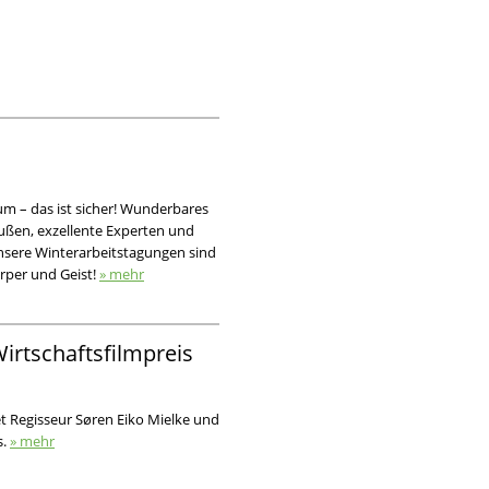
um – das ist sicher! Wunderbares
ßen, exzellente Experten und
nsere Winterarbeitstagungen sind
örper und Geist!
» mehr
irtschaftsfilmpreis
t Regisseur Søren Eiko Mielke und
s.
» mehr