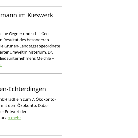
Baumann im Kieswerk
eine Gegner und schließen
 ein Resultat des besonderen
 die Grünen-Landtagsabgeordnete
garter Umweltministerium, Dr.
gliedsunternehmens Meichle +
r
den-Echterdingen
bH lädt ein zum 7. Ökokonto-
n mit dem Ökokonto. Dabei
er Entwurf der
kurz.
» mehr