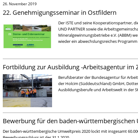
26. November 2019
22. Genehmigungsseminar in Ostfildern
Der ISTE und seine Kooperationspartner, 
UND PARTNER sowie die Arbeitsgemeinschaf
Mineralgewinnungsbetriebe e.V. (ABBM) wer
wieder ein abwechslungsreiches Programm 
Fortbildung zur Ausbildung -Arbeitsagentur i
Berufsberater der Bundesagentur für Arbei
der Holcim (Süddeutschland) GmbH, Dotte
Ausbildungsberufe und Arbeitswelt in der S
Bewerbung für den baden-württembergischen 
Der baden-württembergische Umweltpreis 2020 lockt mit insgesamt 60.000
Bewerbungsschluss ist der 31.1.2020.