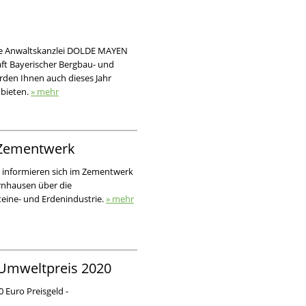
die Anwaltskanzlei DOLDE MAYEN
t Bayerischer Bergbau- und
den Ihnen auch dieses Jahr
bieten.
» mehr
m Zementwerk
t informieren sich im Zementwerk
rnhausen über die
teine- und Erdenindustrie.
» mehr
Umweltpreis 2020
 Euro Preisgeld -