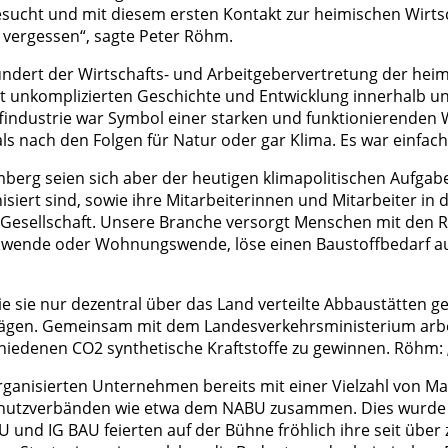
sucht und mit diesem ersten Kontakt zur heimischen Wirtsc
t vergessen“, sagte Peter Röhm.
rhundert der Wirtschafts- und Arbeitgebervertretung der he
icht unkomplizierten Geschichte und Entwicklung innerhalb 
findustrie war Symbol einer starken und funktionierenden 
nach den Folgen für Natur oder gar Klima. Es war einfach e
berg seien sich aber der heutigen klimapolitischen Aufg
siert sind, sowie ihre Mitarbeiterinnen und Mitarbeiter in
er Gesellschaft. Unsere Branche versorgt Menschen mit den 
swende oder Wohnungswende, löse einen Baustoffbedarf aus. 
e sie nur dezentral über das Land verteilte Abbaustätten g
 lägen. Gemeinsam mit dem Landesverkehrsministerium arbe
hiedenen CO2 synthetische Kraftstoffe zu gewinnen. Röhm: „
organisierten Unternehmen bereits mit einer Vielzahl von M
schutzverbänden wie etwa dem NABU zusammen. Dies wurde
 und IG BAU feierten auf der Bühne fröhlich ihre seit übe