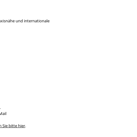
axisnähe und internationale
.
Mail
n Sie bitte hier
.