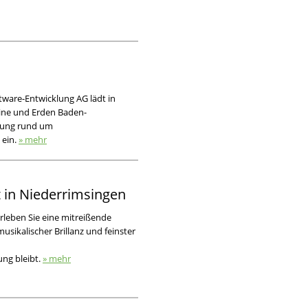
tware-Entwicklung AG lädt in
ine und Erden Baden-
agung rund um
 ein.
» mehr
t in Niederrimsingen
rleben Sie eine mitreißende
sikalischer Brillanz und feinster
ung bleibt.
» mehr