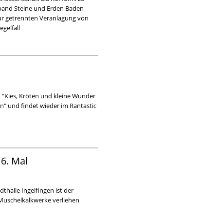
rband Steine und Erden Baden-
zur getrennten Veranlagung von
gelfall
 "Kies, Kröten und kleine Wunder
n" und findet wieder im Rantastic
6. Mal
dthalle Ingelfingen ist der
 Muschelkalkwerke verliehen