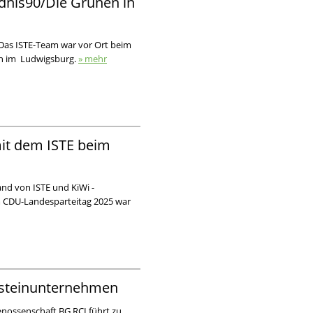
dnis90/Die Grünen in
. Das ISTE-Team war vor Ort beim
en im Ludwigsburg.
» mehr
it dem ISTE beim
and von ISTE und KiWi -
m CDU-Landesparteitag 2025 war
ursteinunternehmen
nossenschaft BG RCI führt zu